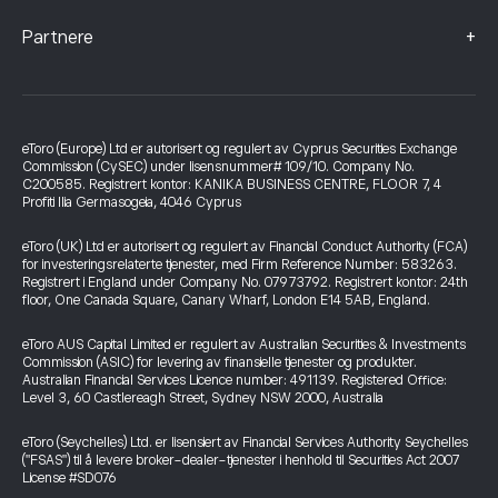
+
Partnere
eToro (Europe) Ltd er autorisert og regulert av Cyprus Securities Exchange
Commission (CySEC) under lisensnummer# 109/10. Company No.
C200585. Registrert kontor: KANIKA BUSINESS CENTRE, FLOOR 7, 4
Profiti Ilia Germasogeia, 4046 Cyprus
eToro (UK) Ltd er autorisert og regulert av Financial Conduct Authority (FCA)
for investeringsrelaterte tjenester, med Firm Reference Number: 583263.
Registrert i England under Company No. 07973792. Registrert kontor: 24th
floor, One Canada Square, Canary Wharf, London E14 5AB, England.
eToro AUS Capital Limited er regulert av Australian Securities & Investments
Commission (ASIC) for levering av finansielle tjenester og produkter.
Australian Financial Services Licence number: 491139. Registered Office:
Level 3, 60 Castlereagh Street, Sydney NSW 2000, Australia
eToro (Seychelles) Ltd. er lisensiert av Financial Services Authority Seychelles
("FSAS") til å levere broker-dealer-tjenester i henhold til Securities Act 2007
License #SD076