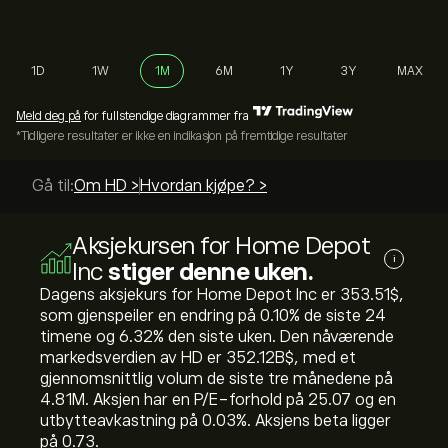
1D
1W
1M
6M
1Y
3Y
MAX
Meld deg på
for fullstendige diagrammer fra
*Tidligere resultater er ikke en indikasjon på fremtidige resultater
Gå til:
Om HD >
Hvordan kjøpe? >
Aksjekursen for Home Depot
i
Inc
stiger denne uken.
Dagens aksjekurs for Home Depot Inc er 353.51‎$‎,
som gjenspeiler en endring på ‎0.10‎% de siste 24
timene og ‎6.32‎% den siste uken. Den nåværende
markedsverdien av HD er 352.12B‎$‎, med et
gjennomsnittlig volum de siste tre månedene på
4.81M. Aksjen har en P/E-forhold på 25.07 og en
utbytteavkastning på 0.03%. Aksjens beta ligger
på 0.73.