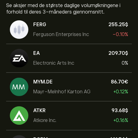
Se aksjer med de største daglige volumøkningene i
forhold til deres 3-måneders gjennomsnitt.
FERG
255.25‎$‎
Ferguson Enterprises Inc
-0.10%
EA
209.70‎$‎
Electronic Arts Inc
0%
MYM.DE
86.70‎€‎
Mayr-Melnhof Karton AG
+0.12%
ATKR
93.68‎$‎
Atkore Inc.
+0.16%