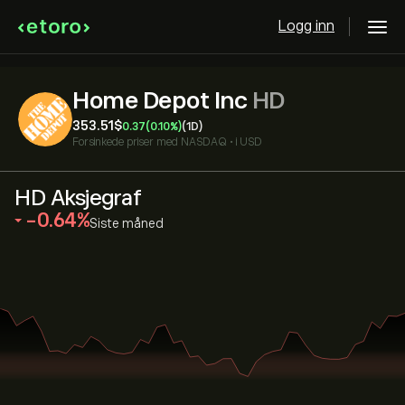
Logg inn
Home Depot Inc
HD
353.51‎$‎
0.37
(0.10%)
(1D)
Forsinkede priser med
NASDAQ
•
i USD
HD Aksjegraf
‎-0.64‎
Siste måned