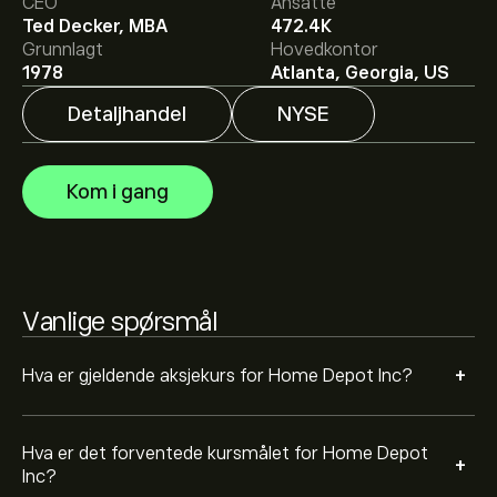
Det gjennomsnittlige kursmålet for Home Depot Inc er
CEO
Ansatte
353.51‎$‎.
Registrer deg
på eToro for detaljerte
Ted Decker, MBA
472.4K
forventninger og kursmål fra analytikere.
Grunnlagt
Hovedkontor
1978
Atlanta, Georgia, US
Analytikere gir forventninger for Home Depot Inc
Detaljhandel
NYSE
basert på markedstrender, finansielle rapporter og
forventet vekst. Sjekk de nyeste forventningene for
fremtidige prisbevegelser.
Markedsverdien til Home Depot Inc er 352.12B‎$‎
Kom i gang
Basert på anbefalinger fra 17 analytikere for HD de
siste 3 månedene, er den generelle konsensusen Sterkt
kjøp.
Vanlige spørsmål
+
Hva er gjeldende aksjekurs for Home Depot Inc?
Hva er det forventede kursmålet for Home Depot
+
Inc?