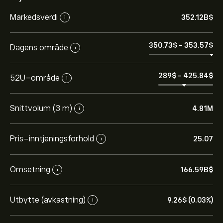
Markedsverdi
352.12B‎$‎
i
350.73‎$‎
-
353.57‎$‎
Dagens område
i
289‎$‎
-
425.84‎$‎
52U-område
i
Snittvolum (3 m)
4.81M
i
Pris-inntjeningsforhold
25.07
i
Omsetning
166.59B‎$‎
i
Utbytte (avkastning)
9.26‎$‎ (0.03%)
i