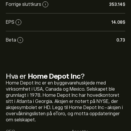
Forrige sluttkurs
353.14‎$‎
i
EPS
14.08‎$‎
i
Beta
0.73
i
Hva er
Home Depot Inc
?
Home Depot Inc er en byggevarehuskjede med
virksomhet i USA, Canada og Mexico. Selskapet ble
grunnlagt i 1978. Home Depot Inc har hovedkontoret
sitt i Atlanta i Georgia. Aksjen er notert på NYSE, der
Den nåværende prisen på HD er 353.51‎$‎.
aksjesymbolet er HD. Legg til Home Depot Inc-aksjen i
overvåkningslisten på eToro, og motta oppdateringer
om selskapet.