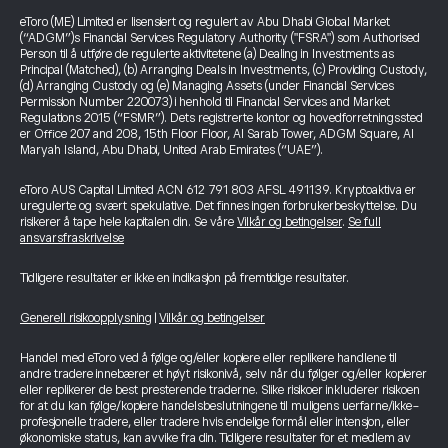
eToro (ME) Limited er lisensiert og regulert av Abu Dhabi Global Market
(“ADGM”)s Financial Services Regulatory Authority ("FSRA") som Authorised
Person til å utføre de regulerte aktivitetene (a) Dealing in Investments as
Principal (Matched), (b) Arranging Deals in Investments, (c) Providing Custody,
(d) Arranging Custody og (e) Managing Assets (under Financial Services
Permission Number 220073) i henhold til Financial Services and Market
Regulations 2015 (“FSMR”). Dets registrerte kontor og hovedforretningssted
er Office 207 and 208, 15th Floor Floor, Al Sarab Tower, ADGM Square, Al
Maryah Island, Abu Dhabi, United Arab Emirates (“UAE”).
eToro AUS Capital Limited ACN 612 791 803 AFSL 491139. Kryptoaktiva er
uregulerte og svært spekulative. Det finnes ingen forbrukerbeskyttelse. Du
risikerer å tape hele kapitalen din. Se våre
Vilkår og betingelser
.
Se full
ansvarsfraskrivelse
Tidligere resultater er ikke en indikasjon på fremtidige resultater.
Generell risikoopplysning
|
Vilkår og betingelser
Handel med eToro ved å følge og/eller kopiere eller replikere handlene til
andre tradere innebærer et høyt risikonivå, selv når du følger og/eller kopierer
eller replikerer de best presterende traderne. Slike risikoer inkluderer risikoen
for at du kan følge/kopiere handelsbeslutningene til muligens uerfarne/ikke-
profesjonelle tradere, eller tradere hvis endelige formål eller intensjon, eller
økonomiske status, kan avvike fra din. Tidligere resultater for et medlem av