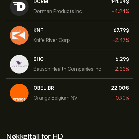
DORM
141.54‎$‎
Dorman Products Inc
-4.24%
KNF
67.79‎$‎
Knife River Corp
-2.47%
BHC
6.29‎$‎
Bausch Health Companies Inc
-2.33%
OBEL.BR
22.00‎€‎
Orange Belgium NV
-0.90%
Nøkkeltall for HD