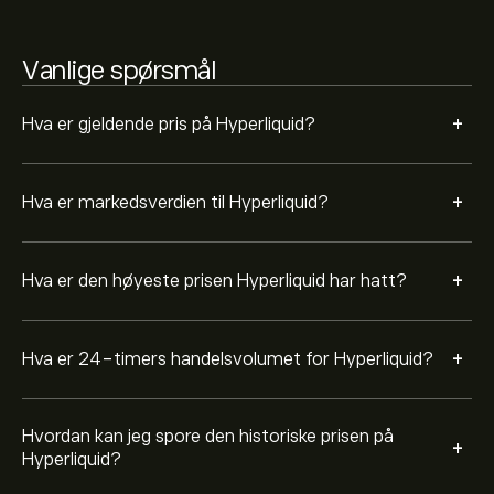
og zoom ut for å se de historiske prisbevegelsene til
Hyperliquid. Prisen på Hyperliquid har variert mellom
44.83‎$‎ det siste året.
Vanlige spørsmål
For å kjøpe HYPE, gå til "Hyperliquid (HYPE)"-siden på
eToro-nettsiden. Når du har opprettet konto og satt
inn penger, klikker du på «Handel»-knappen og
+
Hva er gjeldende pris på Hyperliquid?
bestemmer hvor mye Hyperliquid du ønsker å kjøpe. Du
kan også legge inn en ordre som kjøper HYPE til en
bestemt kurs i fremtiden.
+
Hva er markedsverdien til Hyperliquid?
+
Hva er den høyeste prisen Hyperliquid har hatt?
+
Hva er 24-timers handelsvolumet for Hyperliquid?
Hvordan kan jeg spore den historiske prisen på
+
Hyperliquid?