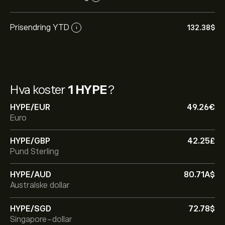
Prisendring YTD
132.38‎$‎
i
Hva koster
1 HYPE
?
HYPE/EUR
49.26‎€‎
Euro
HYPE/GBP
42.25‎£‎
Pund Sterling
HYPE/AUD
80.71‎A$‎
Australske dollar
HYPE/SGD
72.78‎$‎
Singapore-dollar