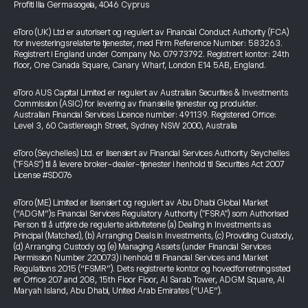
Profiti Ilia Germasogeia, 4046 Cyprus
eToro (UK) Ltd er autorisert og regulert av Financial Conduct Authority (FCA)
for investeringsrelaterte tjenester, med Firm Reference Number: 583263.
Registrert i England under Company No. 07973792. Registrert kontor: 24th
floor, One Canada Square, Canary Wharf, London E14 5AB, England.
eToro AUS Capital Limited er regulert av Australian Securities & Investments
Commission (ASIC) for levering av finansielle tjenester og produkter.
Australian Financial Services Licence number: 491139. Registered Office:
Level 3, 60 Castlereagh Street, Sydney NSW 2000, Australia
eToro (Seychelles) Ltd. er lisensiert av Financial Services Authority Seychelles
("FSAS") til å levere broker-dealer-tjenester i henhold til Securities Act 2007
License #SD076
eToro (ME) Limited er lisensiert og regulert av Abu Dhabi Global Market
(“ADGM”)s Financial Services Regulatory Authority ("FSRA") som Authorised
Person til å utføre de regulerte aktivitetene (a) Dealing in Investments as
Principal (Matched), (b) Arranging Deals in Investments, (c) Providing Custody,
(d) Arranging Custody og (e) Managing Assets (under Financial Services
Permission Number 220073) i henhold til Financial Services and Market
Regulations 2015 (“FSMR”). Dets registrerte kontor og hovedforretningssted
er Office 207 and 208, 15th Floor Floor, Al Sarab Tower, ADGM Square, Al
Maryah Island, Abu Dhabi, United Arab Emirates (“UAE”).