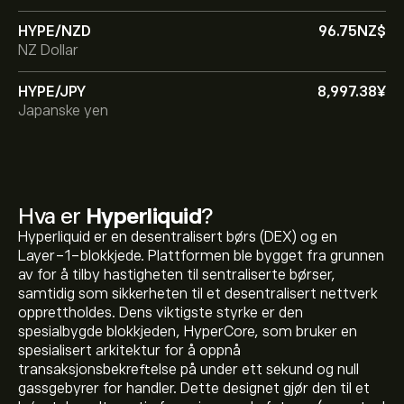
HYPE/NZD
96.75‎NZ$‎
NZ Dollar
HYPE/JPY
8,997.38‎¥‎
Japanske yen
Hva er
Hyperliquid
?
Hyperliquid er en desentralisert børs (DEX) og en
Layer-1-blokkjede. Plattformen ble bygget fra grunnen
av for å tilby hastigheten til sentraliserte børser,
samtidig som sikkerheten til et desentralisert nettverk
opprettholdes. Dens viktigste styrke er den
spesialbygde blokkjeden, HyperCore, som bruker en
spesialisert arkitektur for å oppnå
transaksjonsbekreftelse på under ett sekund og null
gassgebyrer for handler. Dette designet gjør den til et