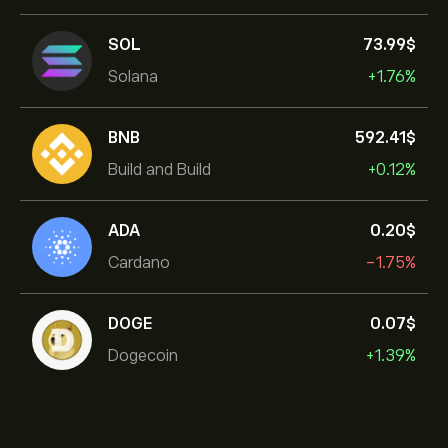
SOL
73.99‎$‎
Solana
+1.76%
BNB
592.41‎$‎
Build and Build
+0.12%
ADA
0.20‎$‎
Cardano
-1.75%
DOGE
0.07‎$‎
Dogecoin
+1.39%