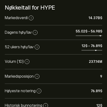
Nøkkeltall for HYPE
Markedsverdi
14.37B‎$‎
i
55.02‎$‎
-
56.98‎$‎
Dagens høy/lav
i
12‎$‎
-
76.89‎$‎
52 ukers høy/lav
i
Volum (1D)
237.14M
i
Markedsposisjon
9
i
Høyeste notering
76.89‎$‎
i
Historisk bunnotering
12‎$‎
i