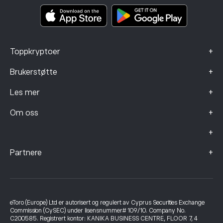
Smart Portfolios
Klagedata (FCA-klienter)
+
Toppkryptoer
+
Brukerstøtte
+
Les mer
+
Om oss
+
+
Partnere
eToro (Europe) Ltd er autorisert og regulert av Cyprus Securities Exchange
Commission (CySEC) under lisensnummer# 109/10. Company No.
C200585. Registrert kontor: KANIKA BUSINESS CENTRE, FLOOR 7, 4