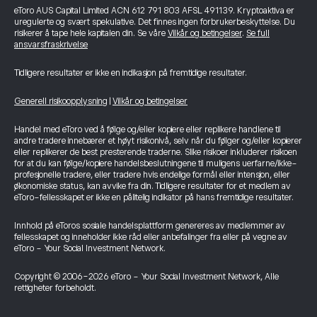
eToro AUS Capital Limited ACN 612 791 803 AFSL 491139. Kryptoaktiva er
uregulerte og svært spekulative. Det finnes ingen forbrukerbeskyttelse. Du
risikerer å tape hele kapitalen din. Se våre
Vilkår og betingelser
.
Se full
ansvarsfraskrivelse
Tidligere resultater er ikke en indikasjon på fremtidige resultater.
Generell risikoopplysning
|
Vilkår og betingelser
Handel med eToro ved å følge og/eller kopiere eller replikere handlene til
andre tradere innebærer et høyt risikonivå, selv når du følger og/eller kopierer
eller replikerer de best presterende traderne. Slike risikoer inkluderer risikoen
for at du kan følge/kopiere handelsbeslutningene til muligens uerfarne/ikke-
profesjonelle tradere, eller tradere hvis endelige formål eller intensjon, eller
økonomiske status, kan avvike fra din. Tidligere resultater for et medlem av
eToro-fellesskapet er ikke en pålitelig indikator på hans fremtidige resultater.
Innhold på eToros sosiale handelsplattform genereres av medlemmer av
fellesskapet og inneholder ikke råd eller anbefalinger fra eller på vegne av
eToro - Your Social Investment Network.
Copyright © 2006-2026 eToro - Your Social Investment Network, Alle
rettigheter forbeholdt.