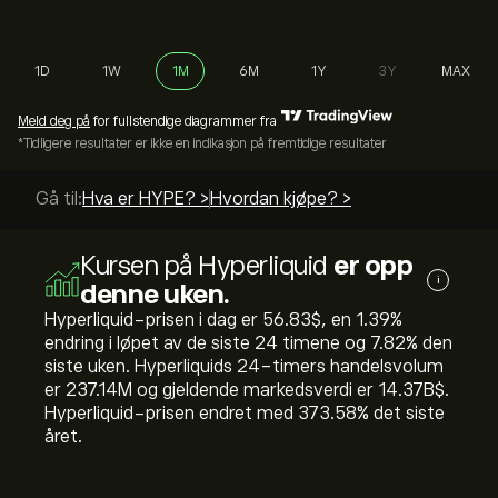
1D
1W
1M
6M
1Y
3Y
MAX
Meld deg på
for fullstendige diagrammer fra
*Tidligere resultater er ikke en indikasjon på fremtidige resultater
Gå til:
Hva er HYPE? >
Hvordan kjøpe? >
Kursen på Hyperliquid
er opp
i
denne uken.
Hyperliquid-prisen i dag er 56.83‎$‎, en ‎1.39‎%
endring i løpet av de siste 24 timene og ‎7.82‎% den
siste uken. Hyperliquids 24-timers handelsvolum
er 237.14M og gjeldende markedsverdi er 14.37B‎$‎.
Hyperliquid-prisen endret med ‎373.58‎% det siste
året.