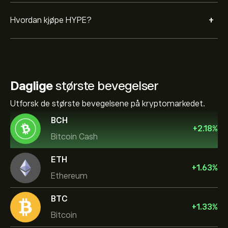
+
Hvordan kjøpe HYPE?
Daglige
største bevegelser
Utforsk de største bevegelsene på kryptomarkedet.
BCH
+
2.18
%
Bitcoin Cash
ETH
+
1.63
%
Ethereum
BTC
+
1.33
%
Bitcoin