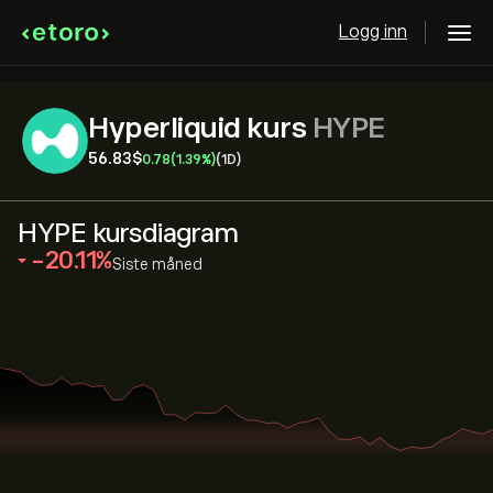
Logg inn
Hyperliquid kurs
HYPE
56.83‎$‎
0.78
(1.39%)
(1D)
HYPE kursdiagram
‎-20.11‎
Siste måned