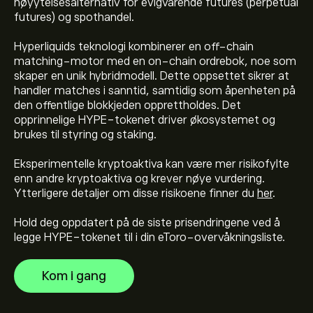
høyytelsesalternativ for evigvarende futures (perpetual
futures) og spothandel.
Hyperliquids teknologi kombinerer en off-chain
matching-motor med en on-chain ordrebok, noe som
skaper en unik hybridmodell. Dette oppsettet sikrer at
handler matches i sanntid, samtidig som åpenheten på
Gjeldende pris på HYPE er 56.83‎$‎
den offentlige blokkjeden opprettholdes. Det
opprinnelige HYPE-tokenet driver økosystemet og
brukes til styring og staking.
Markedsverdien til Hyperliquid er 14.37B‎$‎
Eksperimentelle kryptoaktiva kan være mer risikofylte
enn andre kryptoaktiva og krever nøye vurdering.
Den høyeste prisen Hyperliquid har hatt er 76.89‎$‎
Ytterligere detaljer om disse risikoene finner du
her
.
Hold deg oppdatert på de siste prisendringene ved å
legge HYPE-tokenet til i din eToro-overvåkningsliste.
Hyperliquid har et 24-timers handelsvolum på 237.14M
Kom i gang
Velg tidsrammen "1D" eller "1W" på eToro-diagrammet