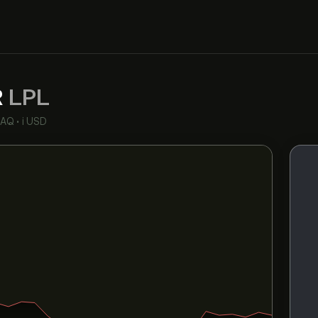
R
LPL
DAQ
•
i USD