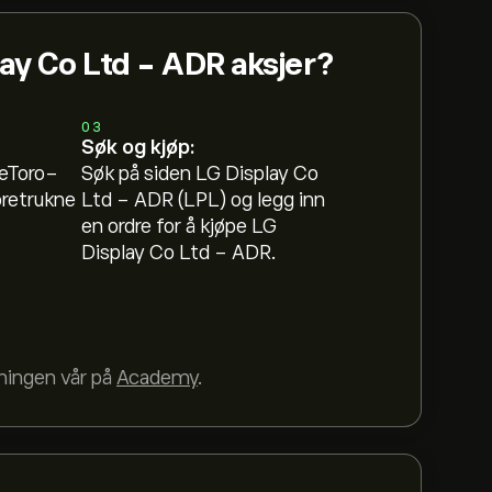
lay Co Ltd - ADR aksjer?
03
Søk og kjøp:
 eToro-
Søk på siden LG Display Co
oretrukne
Ltd - ADR (LPL) og legg inn
en ordre for å kjøpe LG
Display Co Ltd - ADR.
dningen vår på
Academy
.