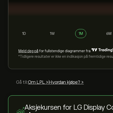
1D
1W
1M
6M
Meld deg på
for fullstendige diagrammer fra
*Tidligere resultater er ikke en indikasjon på fremtidige res
Gå til:
Om LPL >
Hvordan kjøpe? >
Aksjekursen for LG Display 