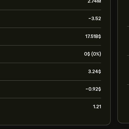
2.74M
-3.52
17.51B‎$‎
0‎$‎ (0%)
3.24‎$‎
-0.92‎$‎
1.21