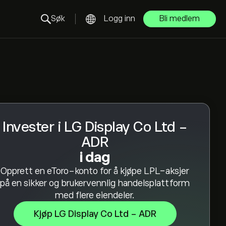
Søk
Logg inn
Bli medlem
Invester i LG Display Co Ltd -
ADR
i dag
Opprett en eToro-konto for å kjøpe LPL-aksjer
på en sikker og brukervennlig handelsplattform
med flere eiendeler.
Kjøp LG Display Co Ltd - ADR