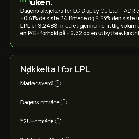
uken.
Dagens aksjekurs for LG Display Co Ltd - ADR er
‎-0.61‎% de siste 24 timene og ‎8.39‎% den sist
LPL er 3.24B‎$‎, med et gjennomsnittlig volum 
en P/E-forhold på -3.52 og en utbytteavkastnin
Nøkkeltall for LPL
Markedsverdi
i
Dagens område
i
52U-område
i