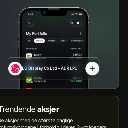
LG Display Co Ltd - ADR
LPL
Trendende
aksjer
Se aksjer med de største daglige
volumøkningene i forhold til deres 3-måneders