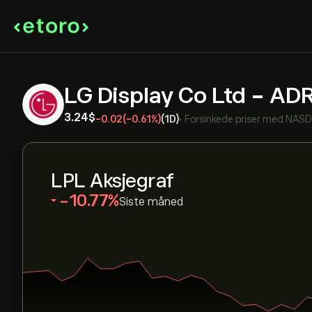
LG Display Co Ltd - AD
3.24‎$‎
-0.02
(-0.61%)
(1D)
•
Forsinkede priser med
NAS
LPL Aksjegraf
‎-10.77‎
Siste måned