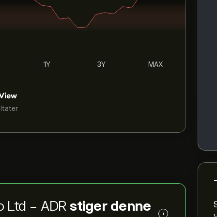
1Y
3Y
MAX
ultater
Co Ltd - ADR
stiger denne
i