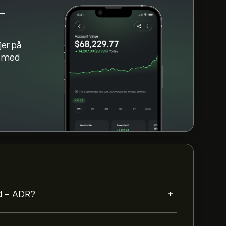
-
jer på
m med
+
td - ADR?