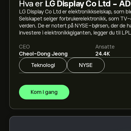
Hva er
LG Display Co Ltd - A
LG Display Co Ltd er elektronikkselskap, som ble 
Den nåværende prisen på LPL er 3.24‎$‎.
Selskapet selger forbrukerelektronikk, som TV-
verden. De er notert på NYSE-børsen, der de h
investere i elektronikkgiganten, legger du til LPL 
Det gjennomsnittlige kursmålet for LG Display 
eToro for detaljerte forventninger og kursmål fra
CEO
Ansatte
Cheol-Dong Jeong
24.4K
Analytikere gir forventninger for LG Display Co
finansielle rapporter og forventet vekst. Sjekk
Teknologi
NYSE
prisbevegelser.
Markedsverdien til LG Display Co Ltd - ADR er 3
Kom i gang