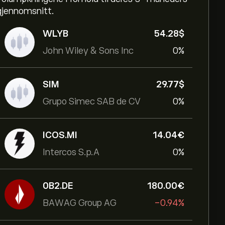
gjennomsnitt.
WLYB
54.28‎$‎
John Wiley & Sons Inc
0%
SIM
29.77‎$‎
Grupo Simec SAB de CV
0%
ICOS.MI
14.04‎€‎
Intercos S.p.A
0%
0B2.DE
180.00‎€‎
BAWAG Group AG
-0.94%