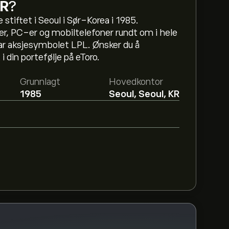
DR
?
stiftet i Seoul i Sør-Korea i 1985.
er, PC-er og mobiltelefoner rundt om i hele
ar aksjesymbolet LPL. Ønsker du å
i din portefølje på eToro.
Co Ltd - ADR er 3.24‎$‎.
Registrer deg
på
 analytikere.
Grunnlagt
Hovedkontor
1985
Seoul, Seoul, KR
 Ltd - ADR basert på markedstrender,
 de nyeste forventningene for fremtidige
.24B‎$‎