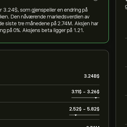
 3.24‎$‎, som gjenspeiler en endring på
e uken. Den nåværende markedsverdien av
de siste tre månedene på 2.74M. Aksjen har
g på 0%. Aksjens beta ligger på 1.21.
3.24B‎$‎
3.11‎$‎
-
3.26‎$‎
2.52‎$‎
-
5.82‎$‎