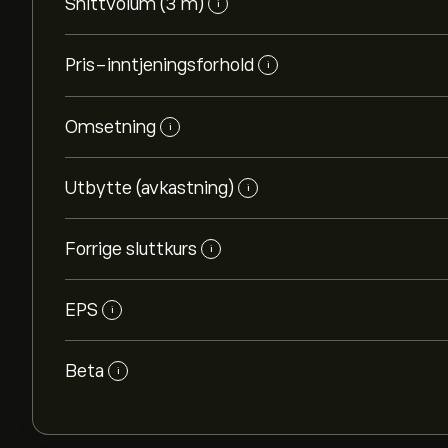
Snittvolum (3 m)
i
Pris-inntjeningsforhold
i
Omsetning
i
Utbytte (avkastning)
i
Forrige sluttkurs
i
EPS
i
Beta
i