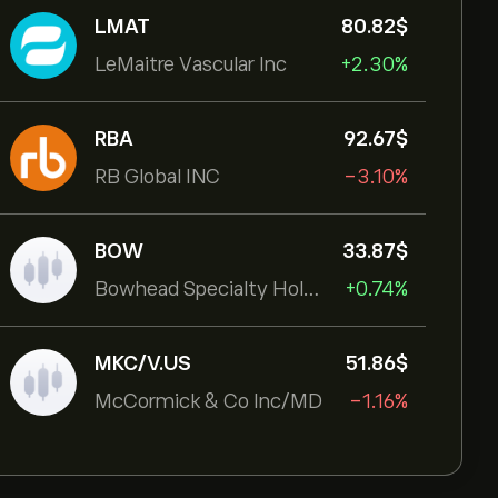
LMAT
80.82‎$‎
LeMaitre Vascular Inc
+2.30%
RBA
92.67‎$‎
RB Global INC
-3.10%
BOW
33.87‎$‎
Bowhead Specialty Holdings Inc
+0.74%
MKC/V.US
51.86‎$‎
McCormick & Co Inc/MD
-1.16%