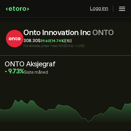
Logg inn
Onto Innovation Inc
ONTO
308.30‎$‎
39.60
(14.74%)
(1D)
Forsinkede priser med
NASDAQ
•
i USD
ONTO Aksjegraf
‎9.73‎
Siste måned