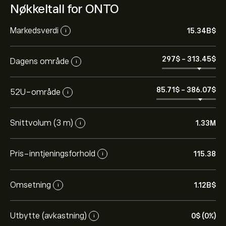
Nøkkeltall for ONTO
Markedsverdi
15.34B‎$‎
i
297‎$‎
-
313.45‎$‎
Dagens område
i
85.71‎$‎
-
386.07‎$‎
52U-område
i
Snittvolum (3 m)
1.33M
i
Pris-inntjeningsforhold
115.38
i
Omsetning
1.12B‎$‎
i
Utbytte (avkastning)
0‎$‎ (0%)
i