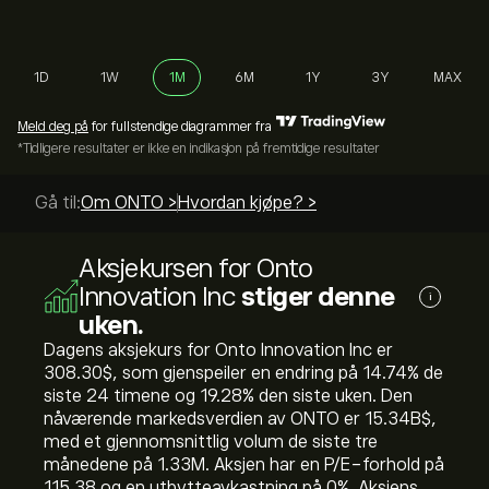
1D
1W
1M
6M
1Y
3Y
MAX
Meld deg på
for fullstendige diagrammer fra
*Tidligere resultater er ikke en indikasjon på fremtidige resultater
Gå til:
Om ONTO >
Hvordan kjøpe? >
Aksjekursen for Onto
Innovation Inc
stiger denne
i
uken.
Dagens aksjekurs for Onto Innovation Inc er
308.30‎$‎, som gjenspeiler en endring på ‎14.74‎% de
siste 24 timene og ‎19.28‎% den siste uken. Den
nåværende markedsverdien av ONTO er 15.34B‎$‎,
med et gjennomsnittlig volum de siste tre
månedene på 1.33M. Aksjen har en P/E-forhold på
115.38 og en utbytteavkastning på 0%. Aksjens