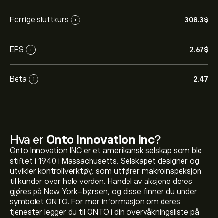
Forrige sluttkurs
308.3‎$‎
i
EPS
2.67‎$‎
i
Beta
2.47
i
Hva er
Onto Innovation Inc
?
Onto Innovation INC er et amerikansk selskap som ble
stiftet i 1940 i Massachusetts. Selskapet designer og
utvikler kontrollverktøy, som utfører makroinspeksjon
til kunder over hele verden. Handel av aksjene deres
gjøres på New York-børsen, og disse finner du under
symbolet ONTO. For mer informasjon om deres
Den nåværende prisen på ONTO er 308.30‎$‎.
tjenester legger du til ONTO i din overvåkningsliste på