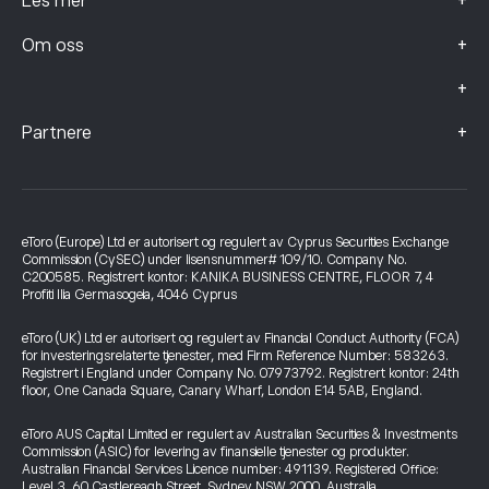
+
Les mer
+
Om oss
+
+
Partnere
eToro (Europe) Ltd er autorisert og regulert av Cyprus Securities Exchange
Commission (CySEC) under lisensnummer# 109/10. Company No.
C200585. Registrert kontor: KANIKA BUSINESS CENTRE, FLOOR 7, 4
Profiti Ilia Germasogeia, 4046 Cyprus
eToro (UK) Ltd er autorisert og regulert av Financial Conduct Authority (FCA)
for investeringsrelaterte tjenester, med Firm Reference Number: 583263.
Registrert i England under Company No. 07973792. Registrert kontor: 24th
floor, One Canada Square, Canary Wharf, London E14 5AB, England.
eToro AUS Capital Limited er regulert av Australian Securities & Investments
Commission (ASIC) for levering av finansielle tjenester og produkter.
Australian Financial Services Licence number: 491139. Registered Office:
Level 3, 60 Castlereagh Street, Sydney NSW 2000, Australia