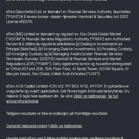
eToro (Seychelles) Ltd. er lisensiert av Financial Services Authority Seychelles
("FSAS") til å levere broker-dealer-tjenester i henhold til Securities Act 2007
License #SD076
eToro (ME) Limited er lisensiert og regulert av Abu Dhabi Global Market
(“ADGM”)s Financial Services Regulatory Authority ("FSRA") som Authorised
Person til å utføre de regulerte aktivitetene (a) Dealing in Investments as
Principal (Matched), (b) Arranging Deals in Investments, (c) Providing Custody,
(d) Arranging Custody og (e) Managing Assets (under Financial Services
Permission Number 220073) i henhold til Financial Services and Market
Regulations 2015 (“FSMR”). Dets registrerte kontor og hovedforretningssted
er Office 207 and 208, 15th Floor Floor, Al Sarab Tower, ADGM Square, Al
Maryah Island, Abu Dhabi, United Arab Emirates (“UAE”).
eToro AUS Capital Limited ACN 612 791 803 AFSL 491139. Kryptoaktiva er
uregulerte og svært spekulative. Det finnes ingen forbrukerbeskyttelse. Du
risikerer å tape hele kapitalen din. Se våre
Vilkår og betingelser
.
Se full
ansvarsfraskrivelse
Tidligere resultater er ikke en indikasjon på fremtidige resultater.
Generell risikoopplysning
|
Vilkår og betingelser
Handel med eToro ved å følge og/eller kopiere eller replikere handlene til