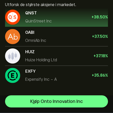
Utforsk de største aksjene i markedet.
QNST
+
38.50
%
QuinStreet Inc
OABI
+
37.50
%
OmniAb Inc
HUIZ
+
37.18
%
Huize Holding Ltd
EXFY
+
35.86
%
Expensify Inc - A
Celestica Inc
Kjøp Onto Innovation Inc
Apple
Hjelpesenter