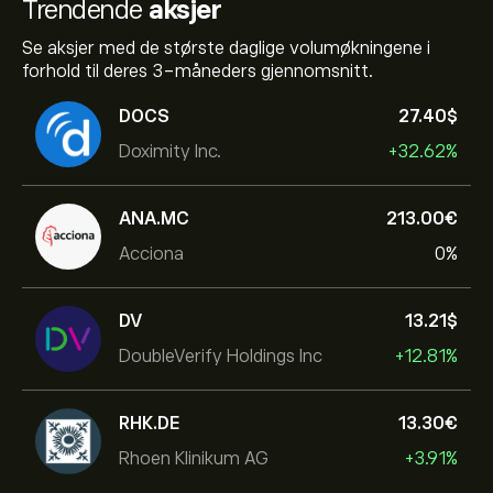
Trendende
aksjer
Se aksjer med de største daglige volumøkningene i
forhold til deres 3-måneders gjennomsnitt.
DOCS
27.40‎$‎
Doximity Inc.
+32.62%
ANA.MC
213.00‎€‎
Acciona
0%
DV
13.21‎$‎
DoubleVerify Holdings Inc
+12.81%
RHK.DE
13.30‎€‎
Rhoen Klinikum AG
+3.91%