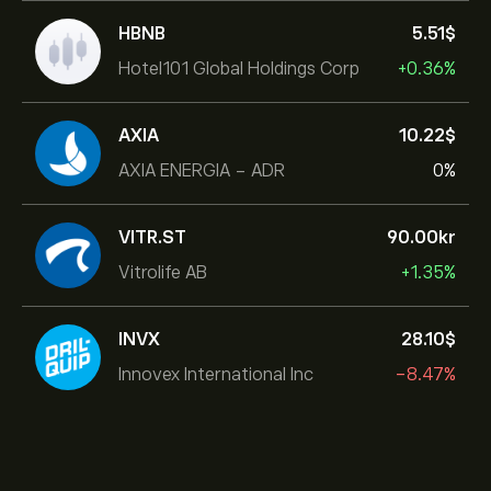
HBNB
5.51‎$‎
Hotel101 Global Holdings Corp
+0.36%
AXIA
10.22‎$‎
AXIA ENERGIA - ADR
0%
VITR.ST
90.00‎kr‎
Vitrolife AB
+1.35%
INVX
28.10‎$‎
Innovex International Inc
-8.47%