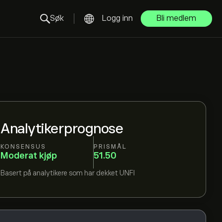
Søk
Logg inn
Bli medlem
Analytikerprognose
KONSENSUS
PRISMÅL
Moderat kjøp
51.50
Basert på
analytikere som har dekket
UNFI