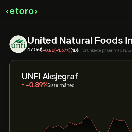
United Natural Foods I
47.06‎$‎
-0.80
(-1.67%)
(1D)
•
Forsinkede priser med
NAS
UNFI Aksjegraf
‎-0.89‎
Siste måned