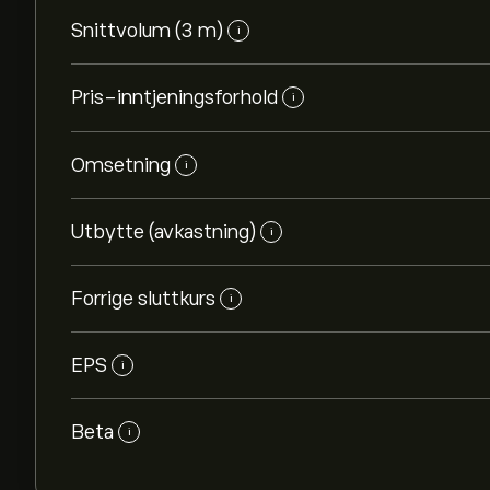
Snittvolum (3 m)
i
Pris-inntjeningsforhold
i
Omsetning
i
Utbytte (avkastning)
i
Forrige sluttkurs
i
EPS
i
Beta
i