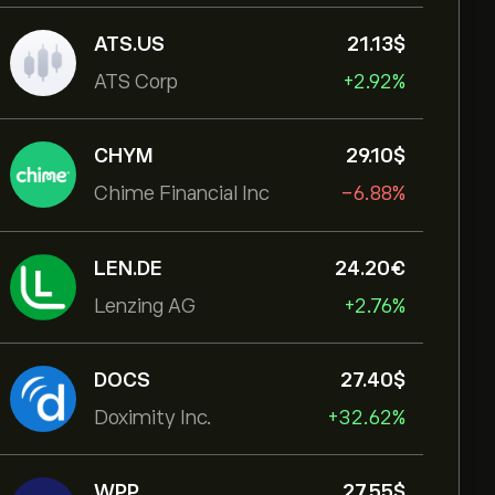
ATS.US
21.13‎$‎
ATS Corp
+2.92%
CHYM
29.10‎$‎
Chime Financial Inc
-6.88%
LEN.DE
24.20‎€‎
Lenzing AG
+2.76%
DOCS
27.40‎$‎
Doximity Inc.
+32.62%
WPP
27.55‎$‎