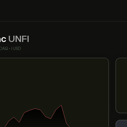
nc
UNFI
DAQ
•
i USD