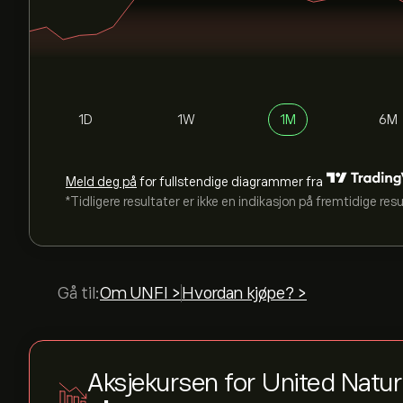
1D
1W
1M
6M
Meld deg på
for fullstendige diagrammer fra
*Tidligere resultater er ikke en indikasjon på fremtidige res
Gå til:
Om UNFI >
Hvordan kjøpe? >
Aksjekursen for United Natu