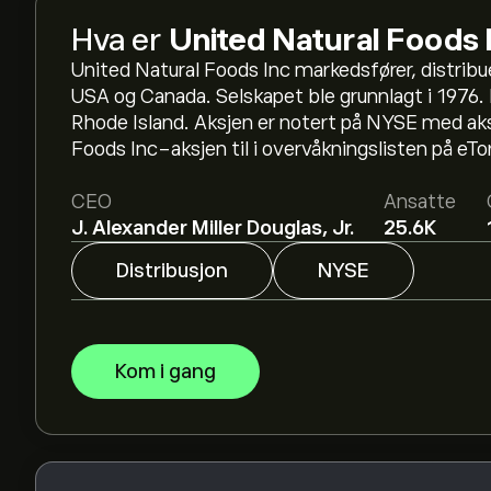
Hva er
United Natural Foods 
United Natural Foods Inc markedsfører, distribuer
Den nåværende prisen på UNFI er 47.06‎$‎.
USA og Canada. Selskapet ble grunnlagt i 1976. 
Rhode Island. Aksjen er notert på NYSE med ak
Foods Inc-aksjen til i overvåkningslisten på eT
Det gjennomsnittlige kursmålet for United Natur
eToro for detaljerte forventninger og kursmål fra
CEO
Ansatte
J. Alexander Miller Douglas, Jr.
25.6K
Analytikere gir forventninger for United Natura
finansielle rapporter og forventet vekst. Sjekk
Distribusjon
NYSE
prisbevegelser.
Markedsverdien til United Natural Foods Inc er 2
Kom i gang
Basert på anbefalinger fra 6 analytikere for UN
konsensusen Moderat kjøp.