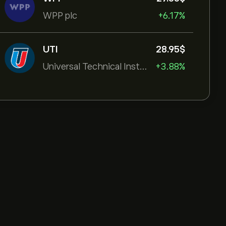
WPP plc
+6.17%
UTI
28.95‎$‎
Universal Technical Institut
+3.88%