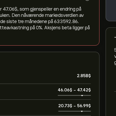
 47.06‎$‎, som gjenspeiler en endring på
te uken. Den nåværende markedsverdien av
m de siste tre månedene på 633592.86.
tteavkastning på 0%. Aksjens beta ligger på
2.85B‎$‎
46.06‎$‎
-
47.42‎$‎
20.73‎$‎
-
56.99‎$‎