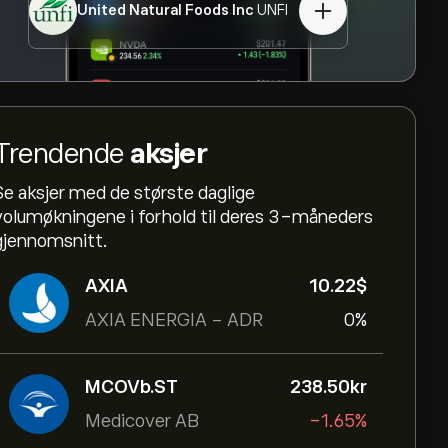
United Natural Foods Inc
UNFI
Trendende
aksjer
Se aksjer med de største daglige
volumøkningene i forhold til deres 3-måneders
gjennomsnitt.
AXIA
10.22‎$‎
AXIA ENERGIA - ADR
0%
MCOVb.ST
238.50‎kr‎
Medicover AB
-1.65%