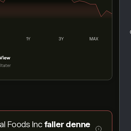
1Y
3Y
MAX
ultater
ral Foods Inc
faller denne
i