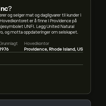
Inc
?
er og selger mat og dagligvarer til kunder i
Hovedkontoret er å finne i Providence på
sjesymbolet UNFI. Legg United Natural
oro, og motta oppdateringer om selskapet.
al Foods Inc er 47.06‎$‎.
Registrer deg
på
 analytikere.
Grunnlagt
Hovedkontor
1976
Providence, Rhode Island, US
l Foods Inc basert på markedstrender,
 de nyeste forventningene for fremtidige
.85B‎$‎
FI de siste 3 månedene, er den generelle