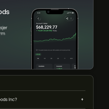
oods
sjer
orm
+
oods Inc?