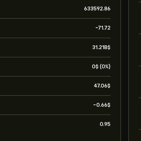
633592.86
-71.72
31.21B‎$‎
0‎$‎ (0%)
47.06‎$‎
-0.66‎$‎
0.95