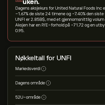
uken.
Dagens aksjekurs for United Natural Foods Inc er
‎-1.67‎% de siste 24 timene og ‎-7.40‎% den sis
UNFI er 2.85B‎$‎, med et gjennomsnittlig volu
Aksjen har en P/E-forhold på -71.72 og en utby
0.95.
Nøkkeltall for UNFI
Markedsverdi
i
Dagens område
i
52U-område
i