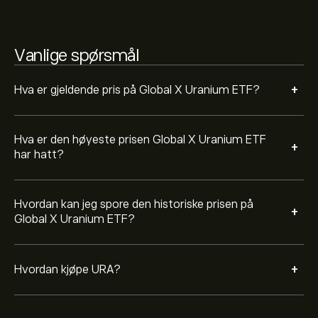
bestemmer hvor mye Global X Uranium ETF du ønsker
å kjøpe. Du kan også legge inn en ordre som kjøper URA
til en bestemt kurs i fremtiden.
Vanlige spørsmål
+
Hva er gjeldende pris på Global X Uranium ETF?
Hva er den høyeste prisen Global X Uranium ETF
+
har hatt?
Hvordan kan jeg spore den historiske prisen på
+
Global X Uranium ETF?
+
Hvordan kjøpe URA?