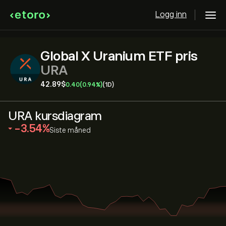
Logg inn
Global X Uranium ETF pris
URA
42.89‎$‎
0.40
(0.94%)
(1D)
URA kursdiagram
‎-3.54‎
Siste måned