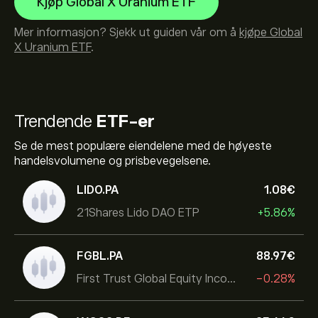
Kjøp Global X Uranium ETF
Mer informasjon? Sjekk ut guiden vår om å
kjøpe Global
X Uranium ETF
.
Trendende
ETF-er
Se de mest populære eiendelene med de høyeste
handelsvolumene og prisbevegelsene.
LIDO.PA
1.08‎€‎
21Shares Lido DAO ETP
+5.86%
FGBL.PA
88.97‎€‎
First Trust Global Equity Income UCITS ETF
-0.28%