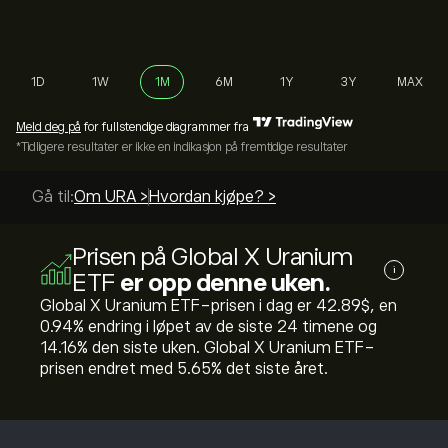
1D
1W
1M
6M
1Y
3Y
MAX
Meld deg på
for fullstendige diagrammer fra
*Tidligere resultater er ikke en indikasjon på fremtidige resultater
Gå til:
Om URA >
Hvordan kjøpe? >
Prisen på Global X Uranium
i
ETF
er opp denne uken.
Global X Uranium ETF-prisen i dag er 42.89‎$‎, en
‎0.94‎% endring i løpet av de siste 24 timene og
‎14.16‎% den siste uken. Global X Uranium ETF-
prisen endret med ‎5.65‎% det siste året.