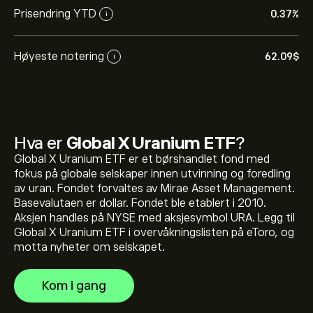
Prisendring YTD
0.37%
i
Høyeste notering
62.09‎$‎
i
Gjeldende pris på URA er 42.89‎$‎
Hva er
Global X Uranium ETF
?
Global X Uranium ETF er et børshandlet fond med
Den høyeste prisen Global X Uranium ETF har hatt er
fokus på globale selskaper innen utvinning og foredling
62.09‎$‎
av uran. Fondet forvaltes av Mirae Asset Management.
Basevalutaen er dollar. Fondet ble etablert i 2010.
Aksjen handles på NYSE med aksjesymbol URA. Legg til
Velg tidsrammen "1D" eller "1W" på eToro-diagrammet
Global X Uranium ETF i overvåkningslisten på eToro, og
og zoom ut for å se de historiske prisbevegelsene til
motta nyheter om selskapet.
Global X Uranium ETF. Prisen på Global X Uranium ETF
har variert mellom 2.29‎$‎ det siste året.
For å kjøpe URA, gå til "Global X Uranium ETF (URA)"-
Kom i gang
siden på eToro-nettsiden. Når du har opprettet konto
og satt inn penger, klikker du på «Handel»-knappen og