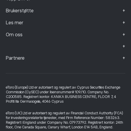
+
Brukerstøtte
+
Les mer
+
Om oss
+
+
Partnere
eToro (Europe) Ltd er autorisert og regulert av Cyprus Securities Exchange
Commission (CySEC) under lisensnummer# 109/10. Company No.
C200585. Registrert kontor: KANIKA BUSINESS CENTRE, FLOOR 7, 4
Profiti Ilia Germasogeia, 4046 Cyprus
eToro (UK) Ltd er autorisert og regulert av Financial Conduct Authority (FCA)
for investeringsrelaterte tjenester, med Firm Reference Number: 583263.
Registrert i England under Company No. 07973792. Registrert kontor: 24th
floor, One Canada Square, Canary Wharf, London E14 5AB, England.