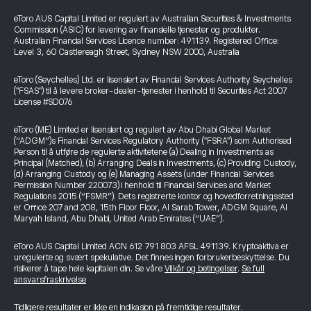
eToro AUS Capital Limited er regulert av Australian Securities & Investments
Commission (ASIC) for levering av finansielle tjenester og produkter.
Australian Financial Services Licence number: 491139. Registered Office:
Level 3, 60 Castlereagh Street, Sydney NSW 2000, Australia
eToro (Seychelles) Ltd. er lisensiert av Financial Services Authority Seychelles
("FSAS") til å levere broker-dealer-tjenester i henhold til Securities Act 2007
License #SD076
eToro (ME) Limited er lisensiert og regulert av Abu Dhabi Global Market
(“ADGM”)s Financial Services Regulatory Authority ("FSRA") som Authorised
Person til å utføre de regulerte aktivitetene (a) Dealing in Investments as
Principal (Matched), (b) Arranging Deals in Investments, (c) Providing Custody,
(d) Arranging Custody og (e) Managing Assets (under Financial Services
Permission Number 220073) i henhold til Financial Services and Market
Regulations 2015 (“FSMR”). Dets registrerte kontor og hovedforretningssted
er Office 207 and 208, 15th Floor Floor, Al Sarab Tower, ADGM Square, Al
Maryah Island, Abu Dhabi, United Arab Emirates (“UAE”).
eToro AUS Capital Limited ACN 612 791 803 AFSL 491139. Kryptoaktiva er
uregulerte og svært spekulative. Det finnes ingen forbrukerbeskyttelse. Du
risikerer å tape hele kapitalen din. Se våre
Vilkår og betingelser
.
Se full
ansvarsfraskrivelse
Tidligere resultater er ikke en indikasjon på fremtidige resultater.