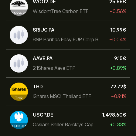
WCO2.DE
25.66‎€‎
WisdomTree Carbon ETF
-0.56%
SRIUC.PA
10.99‎€‎
BNP Paribas Easy EUR Corp Bond SRI Fossil Free Ult
-0.04%
AAVE.PA
9.15‎€‎
21Shares Aave ETP
+0.89%
THD
72.72‎$‎
iShares MSCI Thailand ETF
-0.91%
USCP.DE
1,498.60‎€‎
Ossiam Shiller Barclays Cape US Sector Value TR
+0.33%