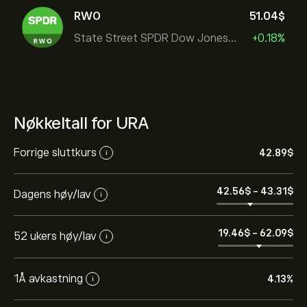
RWO
51.04‎$‎
State Street SPDR Dow Jones Global
+0.18%
Nøkkeltall for URA
Forrige sluttkurs
42.89‎$‎
i
42.56‎$‎
-
43.31‎$‎
Dagens høy/lav
i
19.46‎$‎
-
62.09‎$‎
52 ukers høy/lav
i
1Å avkastning
4.13%
i