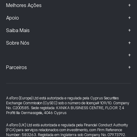
+
Melhores Ações
+
Apoio
+
Saiba Mais
+
Sobre Nós
+
+
Parceiros
A eToro (Europe) Ltd está autorizada e regulada pela Cyprus Securities
Exchange Commission (CySEC) sob o número de licença# 109/10. Company
No. C200585. Sede registada: KANIKA BUSINESS CENTRE, FLOOR 7, 4
Profiti Ilia Germasogeia, 4046 Cyprus
A eToro (UK) Ltd está autorizada e regulada pela Financial Conduct Authority
(FCA) para serviços relacionados com investimento, com Firm Reference
Number: 583263. Registada em Inglaterra sob Company No. 07973792.