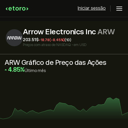
Iniciar sessão
Arrow Electronics Inc
ARW
203.51‎$‎
-18.78
(-8.45%)
(1D)
Preços com atraso de
NASDAQ
•
em USD
ARW Gráfico de Preço das Ações
‎4.85‎
Último mês