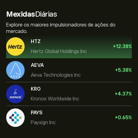
Mexidas
Diárias
Explore os maiores impulsionadores de ações do
mercado.
HTZ
+
12.38
%
Hertz Global Holdings Inc
AEVA
+
5.38
%
Aeva Technologies Inc
KRO
+
4.37
%
Kronos Worldwide Inc
PAYS
+
0.65
%
Paysign Inc