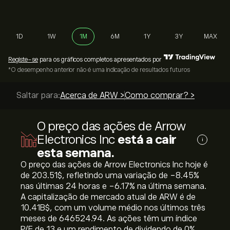
1D
1W
1M
6M
1Y
3Y
MAX
Registe-se
para os gráficos completos apresentados por
*O desempenho anterior não é uma indicação de resultados futuros
Saltar para:
Acerca de ARW >
Como comprar? >
O preço das ações de Arrow
Electronics Inc
está a cair
i
esta semana.
O preço das ações de Arrow Electronics Inc hoje é
de 203.51‎$‎, refletindo uma variação de ‎-8.45‎%
nas últimas 24 horas e ‎-6.17‎% na última semana.
A capitalização de mercado atual de ARW é de
10.41B‎$‎, com um volume médio nos últimos três
meses de 646524.94. As ações têm um índice
P/E de 13 e um rendimento de dividendo de 0%.