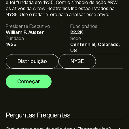
e foi fundada em 1935. Com o símbolo de ação ARW
O preço atual da ARW é 203.51‎$‎.
os ativos da Arrow Electronics Inc estão listados na
NYSE. Use o radar eToro para analisar esse ativo.
Presidente Executivo
Funcionários
O preço médio alvo para Arrow Electronics Inc é
William F. Austen
22.2K
203.51‎$‎.
Adira já
na eToro para previsões detalhadas de
Fundada
Sede
analistas e metas de preço.
1935
Centennial, Colorado,
US
Os analistas oferecem previsões para Arrow
Distribuição
NYSE
Electronics Inc com base em tendências de mercado,
relatórios financeiros e projeções de crescimento.
Descubra a previsão mais recente para os movimentos
Começar
futuros dos preços.
A capitalização bolsista de Arrow Electronics Inc é
10.41B‎$‎
Com base nas recomendações de 4 analistas sobre
Perguntas Frequentes
ARW nos últimos 3 meses, o consenso geral é Manter.