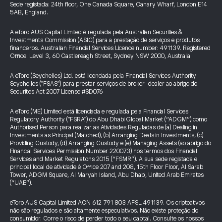
Sede registada: 24th floor, One Canada Square, Canary Wharf, London E14
5AB, England.
A eToro AUS Capital Limited é regulada pela Australian Securities &
Investments Commission (ASIC) para a prestação de serviços e produtos
financeiros. Australian Financial Services Licence number: 491139. Registered
Office: Level 3, 60 Castlereagh Street, Sydney NSW 2000, Australia
A eToro (Seychelles) Ltd. está licenciada pela Financial Services Authority
Seychelles ("FSAS") para prestar serviços de broker-dealer ao abrigo do
Securities Act 2007 License #SD076
A eToro (ME) Limited está licenciada e regulada pela Financial Services
Regulatory Authority ("FSRA") do Abu Dhabi Global Market (“ADGM”) como
Authorised Person para realizar as Atividades Reguladas de (a) Dealing in
Investments as Principal (Matched), (b) Arranging Deals in Investments, (c)
Providing Custody, (d) Arranging Custody e (e) Managing Assets (ao abrigo do
Financial Services Permission Number 220073) nos termos dos Financial
Services and Market Regulations 2015 (“FSMR”). A sua sede registada e
principal local de atividade é Office 207 and 208, 15th Floor Floor, Al Sarab
Tower, ADGM Square, Al Maryah Island, Abu Dhabi, United Arab Emirates
(“UAE”).
eToro AUS Capital Limited ACN 612 791 803 AFSL 491139. Os criptoativos
não são regulados e são altamente especulativos. Não existe proteção do
consumidor. Corre o risco de perder todo o seu capital. Consulte os nossos