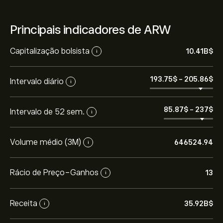
Principais indicadores de ARW
Capitalização bolsista
10.41B‎$‎
i
193.75‎$‎
-
205.86‎$‎
Intervalo diário
i
85.87‎$‎
-
237‎$‎
Intervalo de 52 sem.
i
Volume médio (3M)
646524.94
i
Rácio de Preço-Ganhos
13
i
Receita
35.92B‎$‎
i