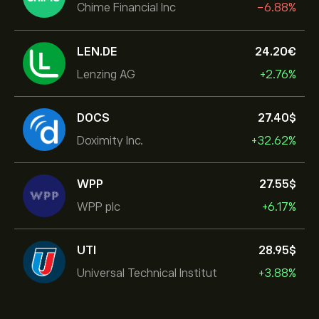
Chime Financial Inc
-6.88%
LEN.DE
24.20‎€‎
Lenzing AG
+2.76%
DOCS
27.40‎$‎
Doximity Inc.
+32.62%
WPP
27.55‎$‎
WPP plc
+6.17%
UTI
28.95‎$‎
Universal Technical Institut
+3.88%