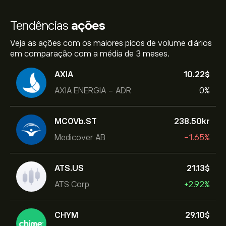
Tendências
ações
Veja as ações com os maiores picos de volume diários
em comparação com a média de 3 meses.
AXIA
10.22‎$‎
AXIA ENERGIA - ADR
0%
MCOVb.ST
238.50‎kr‎
Medicover AB
-1.65%
ATS.US
21.13‎$‎
ATS Corp
+2.92%
CHYM
29.10‎$‎