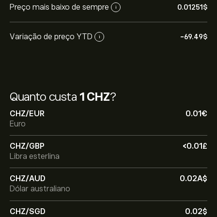
Preço mais baixo de sempre
0.01251‎$‎
i
Variação de preço YTD
-69.49‎$‎
i
Quanto custa
1 CHZ
?
CHZ/EUR
0.01‎€‎
Euro
CHZ/GBP
‎<‎0.01‎£‎
Libra esterlina
CHZ/AUD
0.02‎A$‎
Dólar australiano
CHZ/SGD
0.02‎$‎