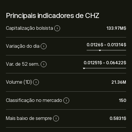
Principais indicadores de CHZ
Capitalização bolsista
133.97M‎$‎
i
0.0126‎$‎
-
0.01314‎$‎
Variação do dia
i
0.01251‎$‎
-
0.06422‎$‎
Var. de 52 sem.
i
Volume (1D)
21.36M
i
Classificação no mercado
150
i
Mais baixo de sempre
0.5831‎$‎
i