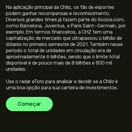
Na aplicação principal da Chiliz, os fãs de esportes
podem ganhar recompensas e reconhecimento.
Diversos grandes times já fazem parte do Socios.com,
como Barcelona, Juventus, e Paris Saint-Germain, por
O preço atual de CHZ é 0.01278‎$‎
exemplo. Em termos financeiros, a CHZ tem uma
capitalização de mercado que ultrapassou o bilhão de
dólares no primeiro semestre de 2021. Também nesse
A capitalização bolsista de Chiliz é 133.97M‎$‎
período o total de unidades em circulação era de
aproximadamente 6 bilhões, sendo que o limite total
disponível é de pouco mais de 8 bilhões e 800 mil
O preço mais elevado de Chiliz é 0.58310‎$‎
unidades.
Use o radar eToro para analisar e decidir se a Chiliz é
uma boa opção para sua carteira de investimentos.
Chiliz tem um volume de negociação em 24 horas de
21.36M
Começar
Selecione o período de tempo "1D" ou "1S" no gráfico
eToro e diminua o zoom para ver os movimentos
históricos do preço de Chiliz. O preço de Chiliz variou