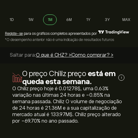
1D
1W
1M
6M
1Y
3Y
MAX
Registe-se
para os gráficos completos apresentados por
*O desempenho anterior não é uma indicação de resultados futuros
Saltar para:
O que é CHZ? >
Como comprar? >
O preço Chiliz preço
está em
i
queda esta semana.
O Chiliz preço hoje é 0.01278‎$‎, uma ‎0.63‎%
variação nas últimas 24 horas e ‎-0.85‎% na
semana passada. Chiliz O volume de negociação
de 24 horas é 21.36M e a sua capitalização de
mercado atual é 133.97M‎$‎. Chiliz preço alterado
por ‎-69.70‎% no ano passado.