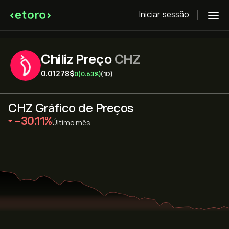
Iniciar sessão
Chiliz Preço
CHZ
0.01278‎$‎
0
(0.63%)
(1D)
CHZ Gráfico de Preços
‎-30.11‎
Último mês