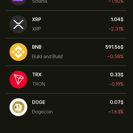
Solana
-1.50%
XRP
1.04‎$‎
XRP
-2.31%
BNB
591.56‎$‎
Build and Build
-0.58%
TRX
0.33‎$‎
TRON
-0.19%
DOGE
0.07‎$‎
Dogecoin
-1.63%