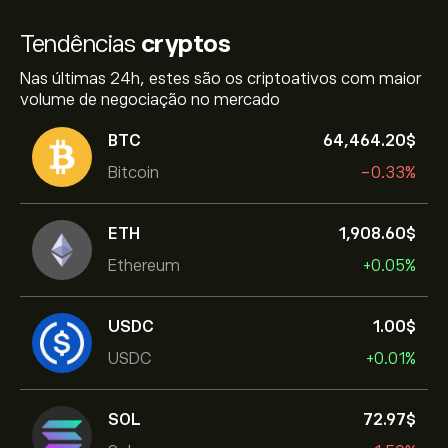
Tendências
cryptos
Nas últimas 24h, estes são os criptoativos com maior
volume de negociação no mercado
BTC
64,464.20‎$‎
Bitcoin
-0.33%
ETH
1,908.60‎$‎
Ethereum
+0.05%
USDC
1.00‎$‎
USDC
+0.01%
SOL
72.97‎$‎