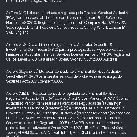
Profiti Ilia Germasogeia, 4046 Cyprus
A eToro (UK) Ltd está autorizada e regulada pela Financial Conduct Authority
(FCA) para serviços relacionados com investimento, com Firm Reference
Number: 583263. Registada em Inglaterra sob Company No. 07973792.
Sede registada: 24th floor, One Canada Square, Canary Wharf, London E14
5AB, England.
A eToro AUS Capital Limited é regulada pela Australian Securities &
Investments Commission (ASIC) para a prestação de serviços e produtos
financeiros. Australian Financial Services Licence number: 491139. Registered
Office: Level 3, 60 Castlereagh Street, Sydney NSW 2000, Australia
A eToro (Seychelles) Ltd. está licenciada pela Financial Services Authority
Seychelles ("FSAS") para prestar serviços de broker-dealer ao abrigo do
Securities Act 2007 License #SD076
A eToro (ME) Limited está licenciada e regulada pela Financial Services
Regulatory Authority ("FSRA") do Abu Dhabi Global Market (“ADGM”) como
Authorised Person para realizar as Atividades Reguladas de (a) Dealing in
Investments as Principal (Matched), (b) Arranging Deals in Investments, (c)
Providing Custody, (d) Arranging Custody e (e) Managing Assets (ao abrigo do
Financial Services Permission Number 220073) nos termos dos Financial
Services and Market Regulations 2015 (“FSMR”). A sua sede registada e
principal local de atividade é Office 207 and 208, 15th Floor Floor, Al Sarab
Tower, ADGM Square, Al Maryah Island, Abu Dhabi, United Arab Emirates