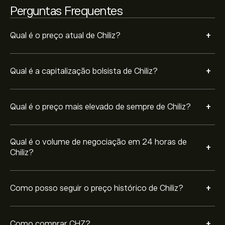
entre -0.03‎$‎ durante o último ano.
Perguntas Frequentes
Para comprar CHZ, visite "Chiliz (CHZ)" a página no
website da eToro. Depois de ter criado uma conta e
depositado fundos, clique no botão "Negociar" e
+
Qual é o preço atual de Chiliz?
decida quanto Chiliz pretende comprar. Também pode
colocar uma ordem para comprar CHZ a um preço
específico no futuro.
+
Qual é a capitalização bolsista de Chiliz?
+
Qual é o preço mais elevado de sempre de Chiliz?
Qual é o volume de negociação em 24 horas de
+
Chiliz?
+
Como posso seguir o preço histórico de Chiliz?
+
Como comprar CHZ?