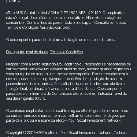
(“UAE”).
eToro AUS Capital Limited ACN 612 791 803 AFSL 491139. Os criptoativos
não são regulados e são altamente especulativos. Não existe proteção do
consumidor. Corre o risco de perder todo o seu capital. Consulte os nossos
Termos e Condições
.
Ver aviso completo
O desempenho passado não é uma indicação de resultados futuros.
Divulgação geral de riscos
|
Termos e Condições
Negociar com a eToro seguindo e/ou copiando ou replicando as negociações de
outros traders envolve um elevado nível de risco, mesmo quando segue e/ou
copia ou replica os traders com melhor desempenho. Esses riscos incluem o
risco de poder estar a seguir/copiar as decisões de negociação de traders
possivelmente inexperientes/não profissionais, ou de traders cujo objetivo ou
intenção final, ou situação financeira, possa diferir da sua. O desempenho
passado de um membro da Comunidade eToro não é um indicador fiável do
seu desempenho futuro.
O conteúdo na plataforma de social trading da eToro é gerado por membros
da sua comunidade e não contém aconselhamento ou recomendações por
parte da eToro ou em nome da eToro - Your Social Investment Network.
Copyright © 2006-2026 eToro - Your Social Investment Network, Todos os