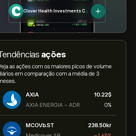
Clover Health Investments Corp.
CLOV
Tendências
ações
Veja as ações com os maiores picos de volume
diários em comparação com a média de 3
meses.
AXIA
10.22‎$‎
AXIA ENERGIA - ADR
0%
MCOVb.ST
238.50‎kr‎
Medicover AB
-1.65%