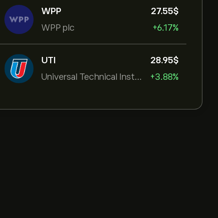
WPP
27.55‎$‎
WPP plc
+6.17%
UTI
28.95‎$‎
Universal Technical Institut
+3.88%