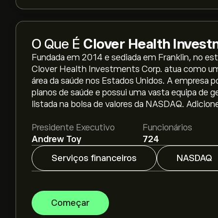
O Que É
Clover Health Invest
Fundada em 2014 e sediada em Franklin, no es
Clover Health Investments Corp. atua como uma
O preço atual da CLOV é 4.76‎$‎.
área da saúde nos Estados Unidos. A empresa po
planos de saúde e possui uma vasta equipa de g
listada na bolsa de valores da NASDAQ. Adicion
O preço médio alvo para Clover Health Investme
previsões detalhadas de analistas e metas de p
Presidente Executivo
Funcionários
Andrew Toy
724
Os analistas oferecem previsões para Clover 
tendências de mercado, relatórios financeiros 
Serviços financeiros
NASDAQ
previsão mais recente para os movimentos futu
A capitalização bolsista de Clover Health Inves
Começar
Com base nas recomendações de 2 analistas s