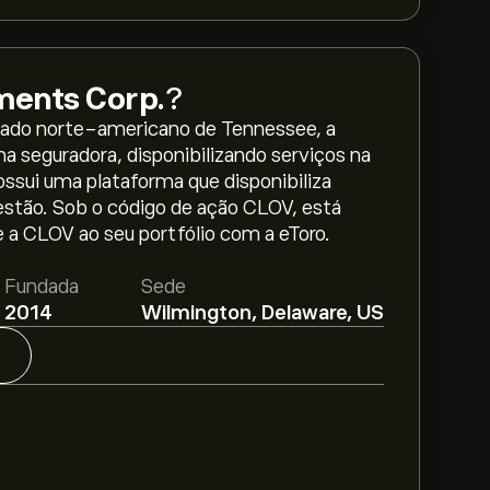
ments Corp.
?
tado norte-americano de Tennessee, a
 seguradora, disponibilizando serviços na
ssui uma plataforma que disponibiliza
estão. Sob o código de ação CLOV, está
e a CLOV ao seu portfólio com a eToro.
nts Corp. é 4.76‎$‎.
Adira já
na eToro para
reço.
Fundada
Sede
2014
Wilmington, Delaware, US
Health Investments Corp. com base em
e projeções de crescimento. Descubra a
ros dos preços.
tments Corp. é 2.51B‎$‎
obre CLOV nos últimos 3 meses, o