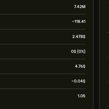
7.42M
-118.41
2.47B‎$‎
0‎$‎ (0%)
4.76‎$‎
-0.04‎$‎
1.05