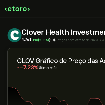
Clover Health Investme
4.76‎$‎
0.10
(2.15%)
(1D)
•
Preços com atraso de
NASDAQ
CLOV Gráfico de Preço das A
‎-7.23‎
Último mês