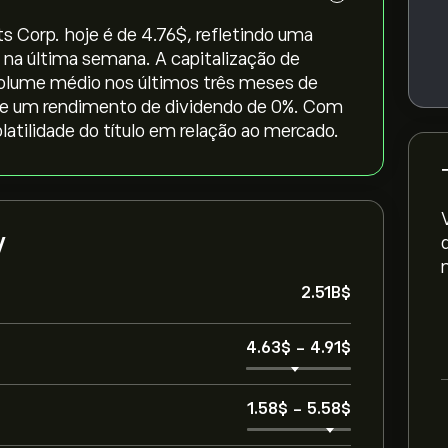
Corp. hoje é de 4.76‎$‎, refletindo uma
‎% na última semana. A capitalização de
volume médio nos últimos três meses de
 e um rendimento de dividendo de 0%. Com
latilidade do título em relação ao mercado.
V
2.51B‎$‎
4.63‎$‎
-
4.91‎$‎
1.58‎$‎
-
5.58‎$‎