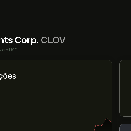
nts Corp.
CLOV
•
em USD
ções