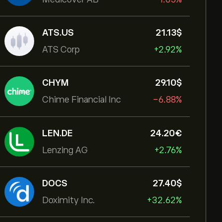
ATS.US
21.13‎$‎
ATS Corp
+2.92%
CHYM
29.10‎$‎
Chime Financial Inc
-6.88%
LEN.DE
24.20‎€‎
Lenzing AG
+2.76%
DOCS
27.40‎$‎
Doximity Inc.
+32.62%