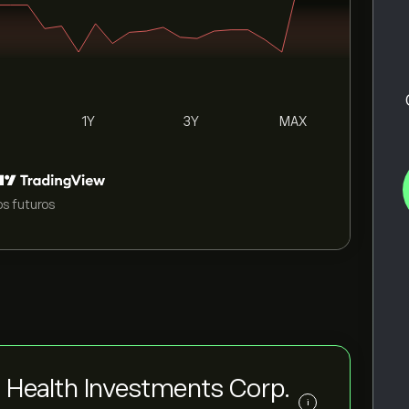
1Y
3Y
MAX
s futuros
 Health Investments Corp.
i