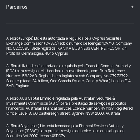
+
Parceiros
A eToro (Europe) Ltd está autorizada e regulada pela Cyprus Securities
Exchange Commission (CySEC) sob o número de licença# 109/10. Company
No. C200585. Sede registada: KANIKA BUSINESS CENTRE, FLOOR 7, 4
Profiti Ilia Germasogeia, 4046 Cyprus
A eToro (UK) Ltd está autorizada e regulada pela Financial Conduct Authority
(FCA) para serviços relacionados com investimento, com Firm Reference
Number: 583263. Registada em Inglaterra sob Company No. 07973792.
Sede registada: 24th floor, One Canada Square, Canary Wharf, London E14
5AB, England.
A eToro AUS Capital Limited é regulada pela Australian Securities &
Investments Commission (ASIC) para a prestação de serviços e produtos
financeiros. Australian Financial Services Licence number: 491139. Registered
Office: Level 3, 60 Castlereagh Street, Sydney NSW 2000, Australia
A eToro (Seychelles) Ltd. está licenciada pela Financial Services Authority
Seychelles ("FSAS") para prestar serviços de broker-dealer ao abrigo do
Securities Act 2007 License #SD076