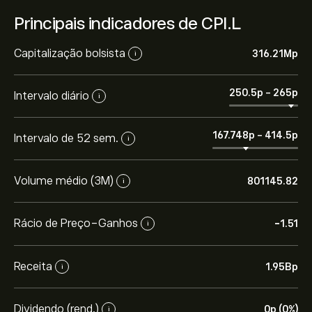
Principais indicadores de CPI.L
Capitalização bolsista
316.21M‎p‎
i
250.5‎p‎
-
265‎p‎
Intervalo diário
i
167.748‎p‎
-
414.5‎p‎
Intervalo de 52 sem.
i
Volume médio (3M)
801145.82
i
Rácio de Preço-Ganhos
-1.51
i
Receita
1.95B‎p‎
i
Dividendo (rend.)
0‎p‎ (0%)
i