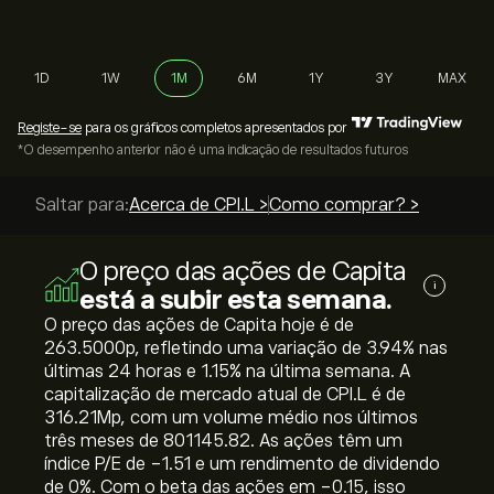
1D
1W
1M
6M
1Y
3Y
MAX
Registe-se
para os gráficos completos apresentados por
*O desempenho anterior não é uma indicação de resultados futuros
Saltar para:
Acerca de CPI.L >
Como comprar? >
O preço das ações de Capita
i
está a subir esta semana.
O preço das ações de Capita hoje é de
263.5000‎p‎, refletindo uma variação de ‎3.94‎% nas
últimas 24 horas e ‎1.15‎% na última semana. A
capitalização de mercado atual de CPI.L é de
316.21M‎p‎, com um volume médio nos últimos
três meses de 801145.82. As ações têm um
índice P/E de -1.51 e um rendimento de dividendo
de 0%. Com o beta das ações em -0.15, isso