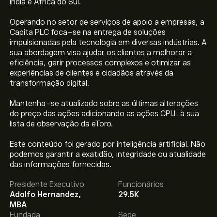
Índia e África do Sul.
Operando no setor de serviços de apoio a empresas, a
Capita PLC foca-se na entrega de soluções
impulsionadas pela tecnologia em diversas indústrias. A
sua abordagem visa ajudar os clientes a melhorar a
eficiência, gerir processos complexos e otimizar as
experiências de clientes e cidadãos através da
transformação digital.
Mantenha-se atualizado sobre as últimas alterações
do preço das ações adicionando as ações CPI.L à sua
lista de observação da eToro.
Este conteúdo foi gerado por inteligência artificial. Não
podemos garantir a exatidão, integridade ou atualidade
O preço atual da CPI.L é 263.5000‎p‎.
das informações fornecidas.
Presidente Executivo
Funcionários
Adolfo Hernandez,
29.5K
O preço médio alvo para Capita é 263.5000‎p‎.
Adira já
MBA
na eToro para previsões detalhadas de analistas e
Fundada
Sede
metas de preço.