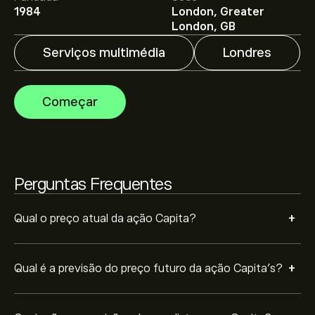
1984
London, Greater
Os analistas oferecem previsões para Capita com base
London, GB
em tendências de mercado, relatórios financeiros e
projeções de crescimento. Descubra a previsão mais
Serviços multimédia
Londres
recente para os movimentos futuros dos preços.
A capitalização bolsista de Capita é 316.21M‎p‎
Começar
Com base nas recomendações de 2 analistas sobre
CPI.L nos últimos 3 meses, o consenso geral é Compra
moderada.
Perguntas Frequentes
+
Qual o preço atual da ação Capita?
+
Qual é a previsão do preço futuro da ação Capita’s?