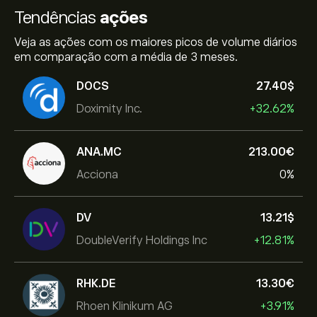
Tendências
ações
Veja as ações com os maiores picos de volume diários
em comparação com a média de 3 meses.
DOCS
27.40‎$‎
Doximity Inc.
+32.62%
ANA.MC
213.00‎€‎
Acciona
0%
DV
13.21‎$‎
DoubleVerify Holdings Inc
+12.81%
RHK.DE
13.30‎€‎
Rhoen Klinikum AG
+3.91%