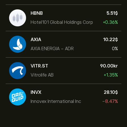
HBNB
5.51‎$‎
Hotel101 Global Holdings Corp
+0.36%
AXIA
10.22‎$‎
AXIA ENERGIA - ADR
0%
VITR.ST
90.00‎kr‎
Vitrolife AB
+1.35%
INVX
28.10‎$‎
Innovex International Inc
-8.47%