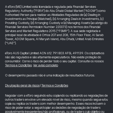
A eToro (ME) Limited está licenciada e regulada pela Financial Services
Regulatory Authority ("FSRA") do Abu Dhabi Global Market (“ADGM”) como
Authorised Person para realizar as Atividades Reguladas de (a) Dealing in
Investments as Principal (Matched), (b) Arranging Deals in Investments, (c)
Providing Custody, (d) Arranging Custody e (e) Managing Assets (ao abrigo do
Financial Services Permission Number 220073) nos termos dos Financial
Services and Market Regulations 2015 (“FSMR”). A sua sede registada e
principal local de atividade é Office 207 and 208, 15th Floor Floor, Al Sarab
Tower, ADGM Square, Al Maryah Island, Abu Dhabi, United Arab Emirates
(“UAE”).
eToro AUS Capital Limited ACN 612 791 803 AFSL 491139. Os criptoativos
não são regulados e são altamente especulativos. Não existe proteção do
consumidor. Corre o risco de perder todo o seu capital. Consulte os nossos
Termos e Condições
.
Ver aviso completo
O desempenho passado não é uma indicação de resultados futuros.
Divulgação geral de riscos
|
Termos e Condições
Negociar com a eToro seguindo e/ou copiando ou replicando as negociações de
outros traders envolve um elevado nível de risco, mesmo quando segue e/ou
copia ou replica os traders com melhor desempenho. Esses riscos incluem o
risco de poder estar a seguir/copiar as decisões de negociação de traders
possivelmente inexperientes/não profissionais, ou de traders cujo objetivo ou