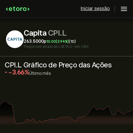
Iniciar sessão
Capita
CPI.L
263.5000‎p‎
10.00
(3.94%)
(1D)
Preços com atraso de
LSE PLC
•
em GBX
CPI.L Gráfico de Preço das Ações
‎-3.66‎
Último mês