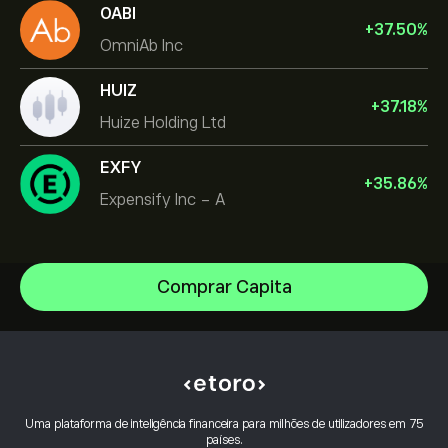
OABI
+
37.50
%
OmniAb Inc
HUIZ
+
37.18
%
Huize Holding Ltd
EXFY
+
35.86
%
Expensify Inc - A
Comprar Capita
Micron Technology, Inc.
Vistra Corp
Centro de ajuda
Lam Research Corp
Como depositar
Como funciona o CopyTrading
Applied Materials Inc
Como efetuar levantamentos
Negociação Responsável
Johnson & Johnson
Porquê escolher o eToro
Abrir conta
Uma plataforma de inteligência financeira para milhões de utilizadores em 75
O que é a Alavancagem & Margem
Caterpillar
países.