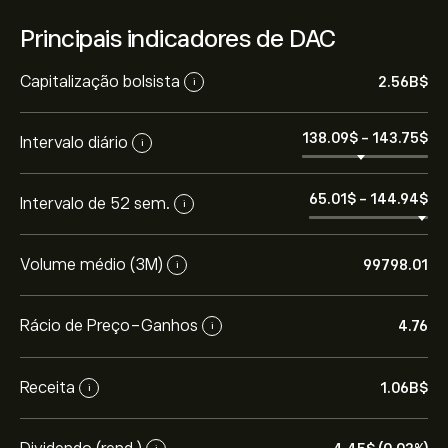
Principais indicadores de DAC
Capitalização bolsista
2.56B‎$‎
i
138.09‎$‎
-
143.75‎$‎
Intervalo diário
i
65.01‎$‎
-
144.94‎$‎
Intervalo de 52 sem.
i
Volume médio (3M)
99798.01
i
Rácio de Preço-Ganhos
4.76
i
Receita
1.06B‎$‎
i