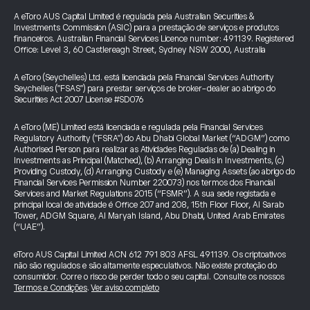
A eToro AUS Capital Limited é regulada pela Australian Securities &
Investments Commission (ASIC) para a prestação de serviços e produtos
financeiros. Australian Financial Services Licence number: 491139. Registered
Office: Level 3, 60 Castlereagh Street, Sydney NSW 2000, Australia
A eToro (Seychelles) Ltd. está licenciada pela Financial Services Authority
Seychelles ("FSAS") para prestar serviços de broker-dealer ao abrigo do
Securities Act 2007 License #SD076
A eToro (ME) Limited está licenciada e regulada pela Financial Services
Regulatory Authority ("FSRA") do Abu Dhabi Global Market (“ADGM”) como
Authorised Person para realizar as Atividades Reguladas de (a) Dealing in
Investments as Principal (Matched), (b) Arranging Deals in Investments, (c)
Providing Custody, (d) Arranging Custody e (e) Managing Assets (ao abrigo do
Financial Services Permission Number 220073) nos termos dos Financial
Services and Market Regulations 2015 (“FSMR”). A sua sede registada e
principal local de atividade é Office 207 and 208, 15th Floor Floor, Al Sarab
Tower, ADGM Square, Al Maryah Island, Abu Dhabi, United Arab Emirates
(“UAE”).
eToro AUS Capital Limited ACN 612 791 803 AFSL 491139. Os criptoativos
não são regulados e são altamente especulativos. Não existe proteção do
consumidor. Corre o risco de perder todo o seu capital. Consulte os nossos
Termos e Condições
.
Ver aviso completo