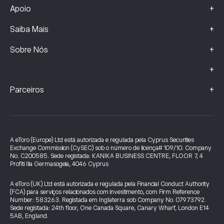
+
Apoio
+
Saiba Mais
+
Sobre Nós
+
+
Parceiros
A eToro (Europe) Ltd está autorizada e regulada pela Cyprus Securities
Exchange Commission (CySEC) sob o número de licença# 109/10. Company
No. C200585. Sede registada: KANIKA BUSINESS CENTRE, FLOOR 7, 4
Profiti Ilia Germasogeia, 4046 Cyprus
A eToro (UK) Ltd está autorizada e regulada pela Financial Conduct Authority
(FCA) para serviços relacionados com investimento, com Firm Reference
Number: 583263. Registada em Inglaterra sob Company No. 07973792.
Sede registada: 24th floor, One Canada Square, Canary Wharf, London E14
5AB, England.