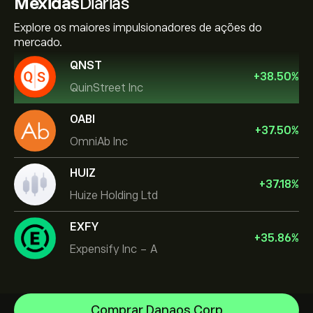
Mexidas
Diárias
Explore os maiores impulsionadores de ações do
mercado.
QNST
+
38.50
%
QuinStreet Inc
OABI
+
37.50
%
OmniAb Inc
HUIZ
+
37.18
%
Huize Holding Ltd
EXFY
+
35.86
%
Expensify Inc - A
Comprar Danaos Corp