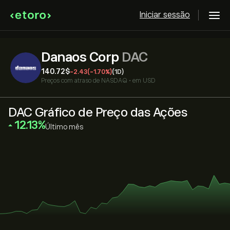
Iniciar sessão
Danaos Corp
DAC
140.72‎$‎
-2.43
(-1.70%)
(1D)
Preços com atraso de
NASDAQ
•
em USD
DAC Gráfico de Preço das Ações
‎12.13‎
Último mês