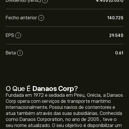
Dividendo (rend.)
4.45‎$‎ (0.03%)
i
Fecho anterior
140.72‎$‎
i
EPS
29.54‎$‎
i
Beta
0.61
i
O Que É
Danaos Corp
?
Fundada em 1972 e sediada em Pireu, Grécia, a Danaos
Corp opera com serviços de transporte marítimo
internacionalmente. Possui navios de contentores e
atua também através das suas subsidiárias. Conhecida
como Danaos Corporation, no ano de 2005 , teve o
seu nome atualizado. O seu objetivo é disponibilizar um