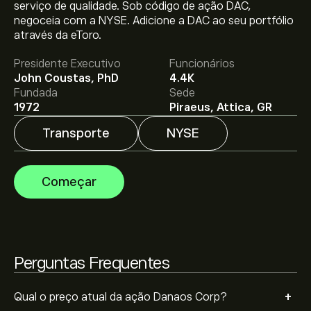
O preço atual da DAC é 140.72‎$‎.
serviço de qualidade. Sob código de ação DAC,
negoceia com a NYSE. Adicione a DAC ao seu portfólio
através da eToro.
O preço médio alvo para Danaos Corp é 140.72‎$‎.
Adira
Presidente Executivo
Funcionários
já
na eToro para previsões detalhadas de analistas e
John Coustas, PhD
4.4K
metas de preço.
Fundada
Sede
1972
Piraeus, Attica, GR
Os analistas oferecem previsões para Danaos Corp
Transporte
NYSE
com base em tendências de mercado, relatórios
financeiros e projeções de crescimento. Descubra a
previsão mais recente para os movimentos futuros
A capitalização bolsista de Danaos Corp é 2.56B‎$‎
Começar
dos preços.
Com base nas recomendações de 1 analistas sobre
DAC nos últimos 3 meses, o consenso geral é Compra
Perguntas Frequentes
moderada.
+
Qual o preço atual da ação Danaos Corp?