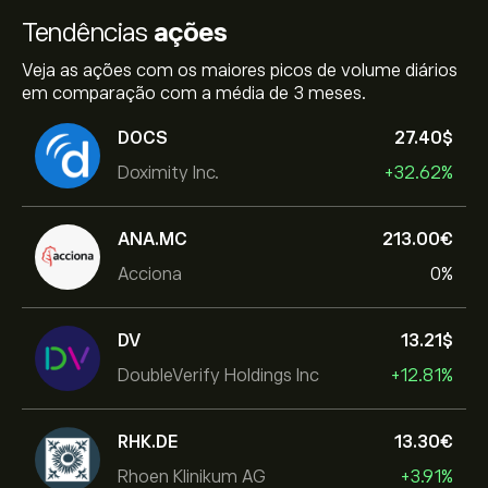
Tendências
ações
Veja as ações com os maiores picos de volume diários
em comparação com a média de 3 meses.
DOCS
27.40‎$‎
Doximity Inc.
+32.62%
ANA.MC
213.00‎€‎
Acciona
0%
DV
13.21‎$‎
DoubleVerify Holdings Inc
+12.81%
RHK.DE
13.30‎€‎
Rhoen Klinikum AG
+3.91%