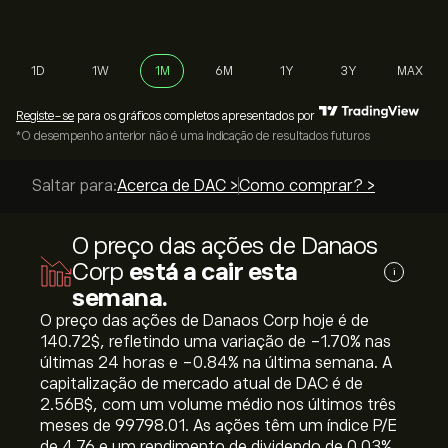
1D
1W
1M
6M
1Y
3Y
MAX
Registe-se
para os gráficos completos apresentados por
*O desempenho anterior não é uma indicação de resultados futuros
Saltar para:
Acerca de DAC >
Como comprar? >
O preço das ações de Danaos
Corp
está a cair esta
i
semana.
O preço das ações de Danaos Corp hoje é de
140.72‎$‎, refletindo uma variação de ‎-1.70‎% nas
últimas 24 horas e ‎-0.84‎% na última semana. A
capitalização de mercado atual de DAC é de
2.56B‎$‎, com um volume médio nos últimos três
meses de 99798.01. As ações têm um índice P/E
de 4.76 e um rendimento de dividendo de 0.03%.