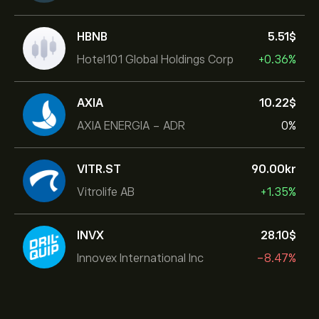
HBNB
5.51‎$‎
Hotel101 Global Holdings Corp
+0.36%
AXIA
10.22‎$‎
AXIA ENERGIA - ADR
0%
VITR.ST
90.00‎kr‎
Vitrolife AB
+1.35%
INVX
28.10‎$‎
Innovex International Inc
-8.47%