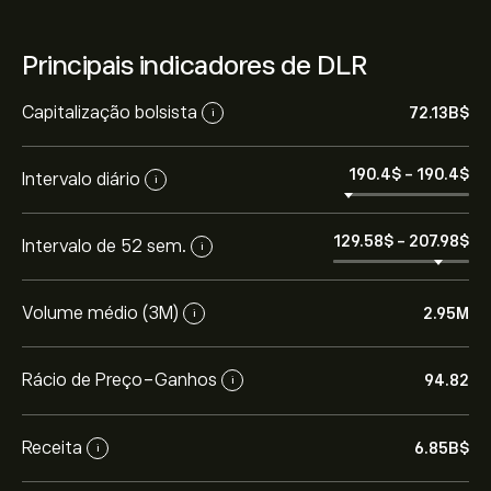
Principais indicadores de DLR
Capitalização bolsista
72.13B‎$‎
i
190.4‎$‎
-
190.4‎$‎
Intervalo diário
i
129.58‎$‎
-
207.98‎$‎
Intervalo de 52 sem.
i
Volume médio (3M)
2.95M
i
Rácio de Preço-Ganhos
94.82
i
Receita
6.85B‎$‎
i