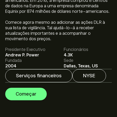
americanos. Em 2016, a empresa comprou 8 centros
de dados na Europa a uma empresa denominada
Equinix por 874 milhões de dólares norte-americanos.
Comece agora mesmo ao adicionar as ações DLR à
O preço atual da DLR é 190.40‎$‎.
sua lista de vigilância. Tal ajudá-lo-á a receber
atualizações importantes e a acompanhar o
movimento dos preços.
O preço médio alvo para Digital Realty Trust Inc é
Presidente Executivo
Funcionários
190.40‎$‎.
Adira já
na eToro para previsões detalhadas de
Andrew P. Power
4.3K
analistas e metas de preço.
Fundada
Sede
2004
Dallas, Texas, US
Os analistas oferecem previsões para Digital Realty
Serviços financeiros
NYSE
Trust Inc com base em tendências de mercado,
relatórios financeiros e projeções de crescimento.
Descubra a previsão mais recente para os movimentos
Começar
futuros dos preços.
A capitalização bolsista de Digital Realty Trust Inc é
72.13B‎$‎