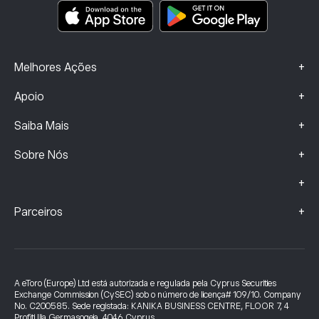
Dados sobre Queixas (Clientes FCA)
+
Melhores Ações
+
Apoio
+
Saiba Mais
+
Sobre Nós
+
+
Parceiros
A eToro (Europe) Ltd está autorizada e regulada pela Cyprus Securities
Exchange Commission (CySEC) sob o número de licença# 109/10. Company
No. C200585. Sede registada: KANIKA BUSINESS CENTRE, FLOOR 7, 4
Profiti Ilia Germasogeia, 4046 Cyprus