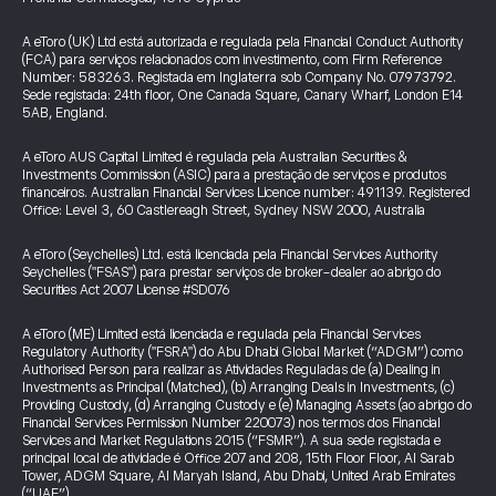
A eToro (UK) Ltd está autorizada e regulada pela Financial Conduct Authority
(FCA) para serviços relacionados com investimento, com Firm Reference
Number: 583263. Registada em Inglaterra sob Company No. 07973792.
Sede registada: 24th floor, One Canada Square, Canary Wharf, London E14
5AB, England.
A eToro AUS Capital Limited é regulada pela Australian Securities &
Investments Commission (ASIC) para a prestação de serviços e produtos
financeiros. Australian Financial Services Licence number: 491139. Registered
Office: Level 3, 60 Castlereagh Street, Sydney NSW 2000, Australia
A eToro (Seychelles) Ltd. está licenciada pela Financial Services Authority
Seychelles ("FSAS") para prestar serviços de broker-dealer ao abrigo do
Securities Act 2007 License #SD076
A eToro (ME) Limited está licenciada e regulada pela Financial Services
Regulatory Authority ("FSRA") do Abu Dhabi Global Market (“ADGM”) como
Authorised Person para realizar as Atividades Reguladas de (a) Dealing in
Investments as Principal (Matched), (b) Arranging Deals in Investments, (c)
Providing Custody, (d) Arranging Custody e (e) Managing Assets (ao abrigo do
Financial Services Permission Number 220073) nos termos dos Financial
Services and Market Regulations 2015 (“FSMR”). A sua sede registada e
principal local de atividade é Office 207 and 208, 15th Floor Floor, Al Sarab
Tower, ADGM Square, Al Maryah Island, Abu Dhabi, United Arab Emirates
(“UAE”).