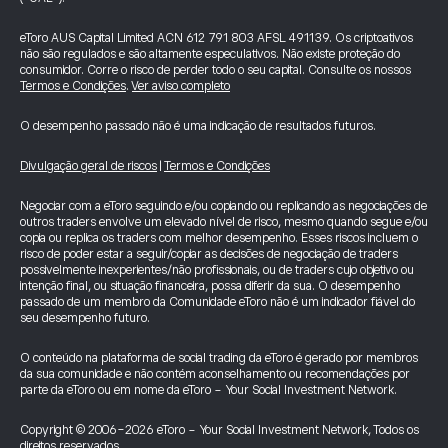
eToro AUS Capital Limited ACN 612 791 803 AFSL 491139. Os criptoativos
não são regulados e são altamente especulativos. Não existe proteção do
consumidor. Corre o risco de perder todo o seu capital. Consulte os nossos
Termos e Condições
.
Ver aviso completo
O desempenho passado não é uma indicação de resultados futuros.
Divulgação geral de riscos
|
Termos e Condições
Negociar com a eToro seguindo e/ou copiando ou replicando as negociações de
outros traders envolve um elevado nível de risco, mesmo quando segue e/ou
copia ou replica os traders com melhor desempenho. Esses riscos incluem o
risco de poder estar a seguir/copiar as decisões de negociação de traders
possivelmente inexperientes/não profissionais, ou de traders cujo objetivo ou
intenção final, ou situação financeira, possa diferir da sua. O desempenho
passado de um membro da Comunidade eToro não é um indicador fiável do
seu desempenho futuro.
O conteúdo na plataforma de social trading da eToro é gerado por membros
da sua comunidade e não contém aconselhamento ou recomendações por
parte da eToro ou em nome da eToro - Your Social Investment Network.
Copyright © 2006-2026 eToro - Your Social Investment Network, Todos os
direitos reservados.