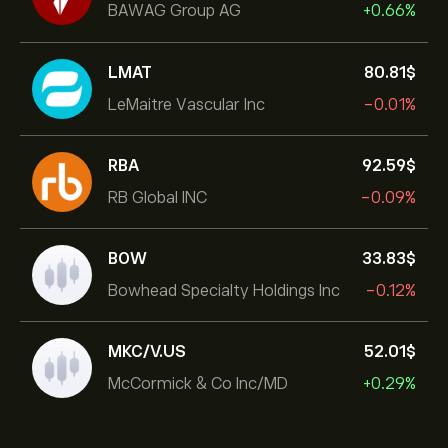
BAWAG Group AG
+0.66%
LMAT
80.81‎$‎
LeMaitre Vascular Inc
-0.01%
RBA
92.59‎$‎
RB Global INC
-0.09%
BOW
33.83‎$‎
Bowhead Specialty Holdings Inc
-0.12%
MKC/V.US
52.01‎$‎
McCormick & Co Inc/MD
+0.29%