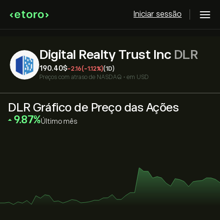
Iniciar sessão
Digital Realty Trust Inc
DLR
190.40‎$‎
-2.16
(-1.12%)
(1D)
Preços com atraso de
NASDAQ
•
em USD
DLR Gráfico de Preço das Ações
‎9.87‎
Último mês