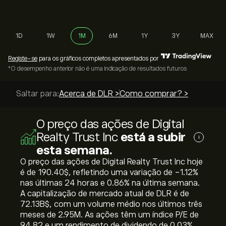
1D
1W
1M
6M
1Y
3Y
MAX
Registe-se
para os gráficos completos apresentados por
*O desempenho anterior não é uma indicação de resultados futuros
Saltar para:
Acerca de DLR >
Como comprar? >
O preço das ações de Digital
Realty Trust Inc
está a subir
i
esta semana.
O preço das ações de Digital Realty Trust Inc hoje
é de 190.40‎$‎, refletindo uma variação de ‎-1.12‎%
nas últimas 24 horas e ‎0.86‎% na última semana.
A capitalização de mercado atual de DLR é de
72.13B‎$‎, com um volume médio nos últimos três
meses de 2.95M. As ações têm um índice P/E de
94.82 e um rendimento de dividendo de 0.03%.