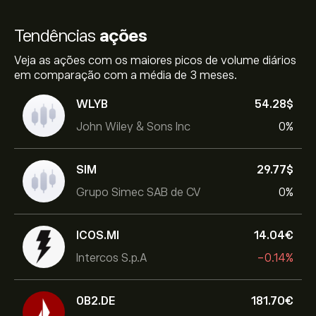
Tendências
ações
Veja as ações com os maiores picos de volume diários
em comparação com a média de 3 meses.
WLYB
54.28‎$‎
John Wiley & Sons Inc
0%
SIM
29.77‎$‎
Grupo Simec SAB de CV
0%
ICOS.MI
14.04‎€‎
Intercos S.p.A
-0.14%
0B2.DE
181.70‎€‎