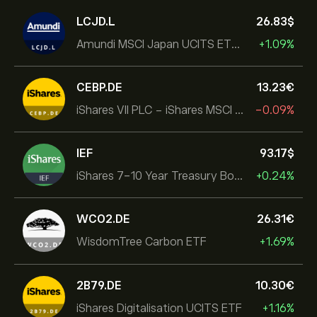
LCJD.L
26.83‎$‎
Amundi MSCI Japan UCITS ETF Acc
+1.09%
CEBP.DE
13.23‎€‎
iShares VII PLC - iShares MSCI EMU USD Hedged UCITS ETF
-0.09%
IEF
93.17‎$‎
iShares 7-10 Year Treasury Bond ETF
+0.24%
WCO2.DE
26.31‎€‎
WisdomTree Carbon ETF
+1.69%
2B79.DE
10.30‎€‎
iShares Digitalisation UCITS ETF
+1.16%