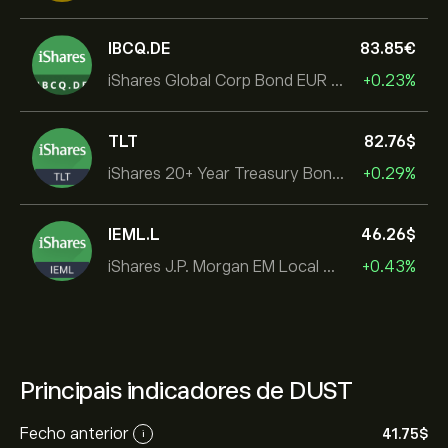
IBCQ.DE
83.85‎€‎
iShares Global Corp Bond EUR Hedged UCITS ETF Dist
+0.23%
TLT
82.76‎$‎
iShares 20+ Year Treasury Bond ETF
+0.29%
IEML.L
46.26‎$‎
iShares J.P. Morgan EM Local Govt Bond UCITS ETF
+0.43%
Principais indicadores de DUST
Fecho anterior
41.75‎$‎
i