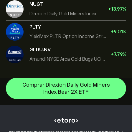
NUGT
+
13.97
%
Direxion Daily Gold Miners Index Bull 2X ETF
PLTY
+
9.01
%
YieldMax PLTR Option Income Strategy ETF
GLDU.NV
+
7.79
%
Amundi NYSE Arca Gold Bugs UCITS ETF Dist
Comprar Direxion Daily Gold Miners
Index Bear 2X ETF
iShares Silver Trust
iShares Semiconductor ETF
Centro de ajuda
VanEck Vectors Semiconductor ETF
Como depositar
Como funciona o CopyTrading
Vanguard FTSE All World High Dividend Yield UCITS ETF
Como efetuar levantamentos
Negociação Responsável
iShares TIPS 0-5 UCITS ETF
Porquê escolher o eToro