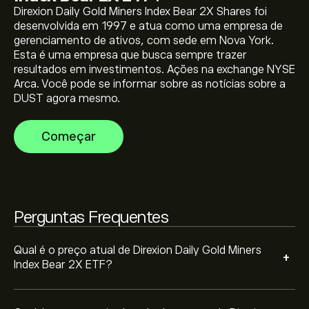
Direxion Daily Gold Miners Index Bear 2X Shares foi
desenvolvida em 1997 e atua como uma empresa de
O preço mais elevado de Direxion Daily Gold Miners
gerenciamento de ativos, com sede em Nova York.
Index Bear 2X ETF é 3,133.29‎$‎
Esta é uma empresa que busca sempre trazer
resultados em investimentos. Ações na exchange NYSE
Arca. Você pode se informar sobre as notícias sobre a
Selecione o período de tempo "1D" ou "1S" no gráfico
DUST agora mesmo.
eToro e diminua o zoom para ver os movimentos
históricos do preço de Direxion Daily Gold Miners Index
Começar
Bear 2X ETF. O preço de Direxion Daily Gold Miners
Para comprar DUST, visite "Direxion Daily Gold Miners
Index Bear 2X ETF variou entre -152.44‎$‎ durante o
Index Bear 2X ETF (DUST)" a página no website da
último ano.
eToro. Depois de ter criado uma conta e depositado
fundos, clique no botão "Negociar" e decida quanto
Direxion Daily Gold Miners Index Bear 2X ETF pretende
Perguntas Frequentes
comprar. Também pode colocar uma ordem para
comprar DUST a um preço específico no futuro.
Qual é o preço atual de Direxion Daily Gold Miners
+
Index Bear 2X ETF?