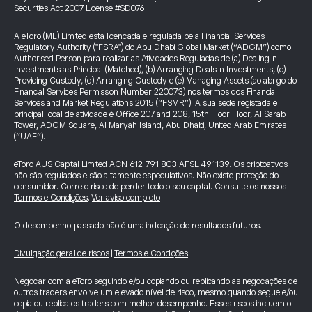
Securities Act 2007 License #SD076
A eToro (ME) Limited está licenciada e regulada pela Financial Services
Regulatory Authority ("FSRA") do Abu Dhabi Global Market (“ADGM”) como
Authorised Person para realizar as Atividades Reguladas de (a) Dealing in
Investments as Principal (Matched), (b) Arranging Deals in Investments, (c)
Providing Custody, (d) Arranging Custody e (e) Managing Assets (ao abrigo do
Financial Services Permission Number 220073) nos termos dos Financial
Services and Market Regulations 2015 (“FSMR”). A sua sede registada e
principal local de atividade é Office 207 and 208, 15th Floor Floor, Al Sarab
Tower, ADGM Square, Al Maryah Island, Abu Dhabi, United Arab Emirates
(“UAE”).
eToro AUS Capital Limited ACN 612 791 803 AFSL 491139. Os criptoativos
não são regulados e são altamente especulativos. Não existe proteção do
consumidor. Corre o risco de perder todo o seu capital. Consulte os nossos
Termos e Condições
.
Ver aviso completo
O desempenho passado não é uma indicação de resultados futuros.
Divulgação geral de riscos
|
Termos e Condições
Negociar com a eToro seguindo e/ou copiando ou replicando as negociações de
outros traders envolve um elevado nível de risco, mesmo quando segue e/ou
copia ou replica os traders com melhor desempenho. Esses riscos incluem o