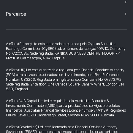
+
+
Parceiros
A eToro (Europe) Ltd está autorizada e regulada pela Cyprus Securities
Exchange Commission (CySEC) sob o número de licença# 109/10. Company
No. C200585. Sede registada: KANIKA BUSINESS CENTRE, FLOOR 7, 4
Profiti Ilia Germasogeia, 4046 Cyprus
A eToro (UK) Ltd está autorizada e regulada pela Financial Conduct Authority
(FCA) para serviços relacionados com investimento, com Firm Reference
Number: 583263. Registada em Inglaterra sob Company No. 07973792.
Sede registada: 24th floor, One Canada Square, Canary Wharf, London E14
5AB, England.
A eToro AUS Capital Limited é regulada pela Australian Securities &
Investments Commission (ASIC) para a prestação de serviços e produtos
financeiros. Australian Financial Services Licence number: 491139. Registered
Office: Level 3, 60 Castlereagh Street, Sydney NSW 2000, Australia
A eToro (Seychelles) Ltd. está licenciada pela Financial Services Authority
Seychelles ("FSAS") para prestar serviços de broker-dealer ao abrigo do