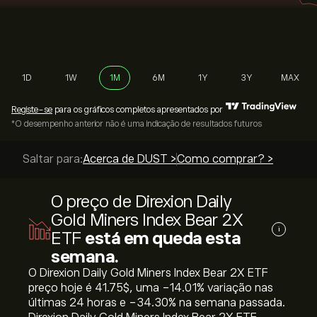
1D
1W
1M
6M
1Y
3Y
MAX
Registe-se
para os gráficos completos apresentados por
*O desempenho anterior não é uma indicação de resultados futuros
Saltar para:
Acerca de DUST >
Como comprar? >
O preço de Direxion Daily
Gold Miners Index Bear 2X
i
ETF
está em queda esta
semana.
O Direxion Daily Gold Miners Index Bear 2X ETF
preço hoje é 41.75‎$‎, uma ‎-14.01‎% variação nas
últimas 24 horas e ‎-34.30‎% na semana passada.