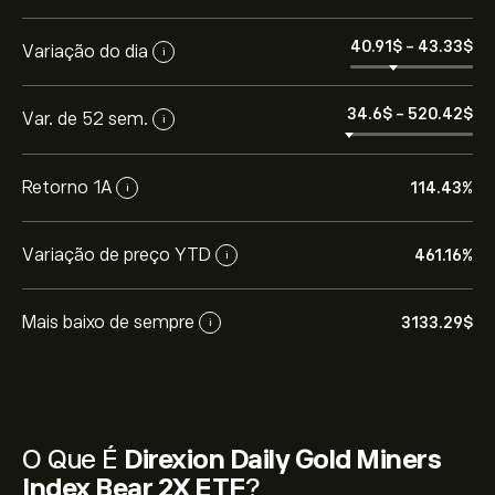
40.91‎$‎
-
43.33‎$‎
Variação do dia
i
34.6‎$‎
-
520.42‎$‎
Var. de 52 sem.
i
Retorno 1A
114.43%
i
Variação de preço YTD
461.16%
i
Mais baixo de sempre
3133.29‎$‎
i
O preço atual de DUST é 41.75‎$‎
O Que É
Direxion Daily Gold Miners
Index Bear 2X ETF
?