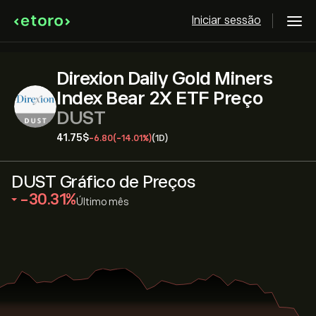
Iniciar sessão
Direxion Daily Gold Miners
Index Bear 2X ETF Preço
DUST
41.75‎$‎
-6.80
(-14.01%)
(1D)
DUST Gráfico de Preços
‎-30.31‎
Último mês