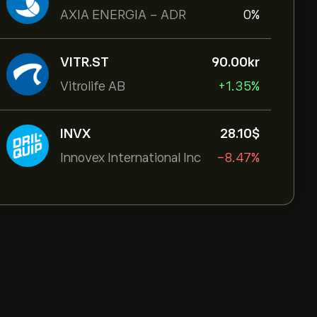
AXIA ENERGIA - ADR
0%
VITR.ST
90.00‎kr‎
Vitrolife AB
+1.35%
INVX
28.10‎$‎
Innovex International Inc
-8.47%