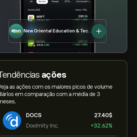
New Oriental Education & Technology Group Inc-ADR
Tendências
ações
Veja as ações com os maiores picos de volume
diários em comparação com a média de 3
meses.
DOCS
27.40‎$‎
Doximity Inc.
+32.62%