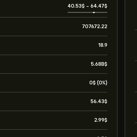
40.53‎$‎
-
64.47‎$‎
707672.22
18.9
5.68B‎$‎
0‎$‎ (0%)
56.43‎$‎
2.99‎$‎