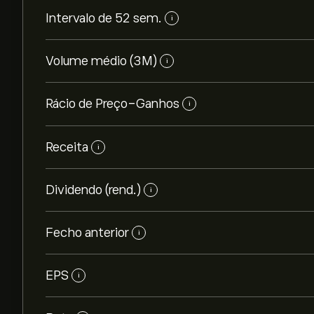
Intervalo de 52 sem.
i
Volume médio (3M)
i
Rácio de Preço-Ganhos
i
Receita
i
Dividendo (rend.)
i
Fecho anterior
i
EPS
i