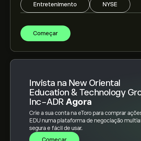
Entretenimento
NYSE
Os analistas oferecem previsões para New Orie
ADR com base em tendências de mercado, relató
Começar
crescimento. Descubra a previsão mais recente
A capitalização bolsista de New Oriental Educa
Invista na New Oriental
Com base nas recomendações de 3 analistas s
geral é Compra moderada.
Education & Technology Gr
Inc-ADR
Agora
Crie a sua conta na eToro para comprar açõe
EDU numa plataforma de negociação multia
segura e fácil de usar.
Começar