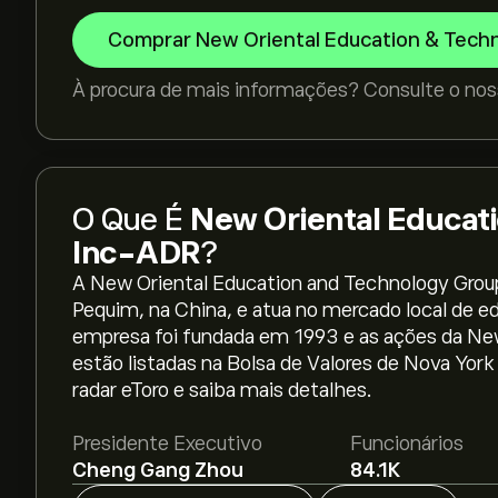
Comprar New Oriental Education & Tech
À procura de mais informações? Consulte o nos
O Que É
New Oriental Educat
Inc-ADR
?
A New Oriental Education and Technology Grou
Pequim, na China, e atua no mercado local de e
empresa foi fundada em 1993 e as ações da Ne
O preço atual da EDU é 56.43‎$‎.
estão listadas na Bolsa de Valores de Nova Yor
radar eToro e saiba mais detalhes.
Presidente Executivo
Funcionários
O preço médio alvo para New Oriental Educatio
Cheng Gang Zhou
84.1K
Adira já
na eToro para previsões detalhadas de a