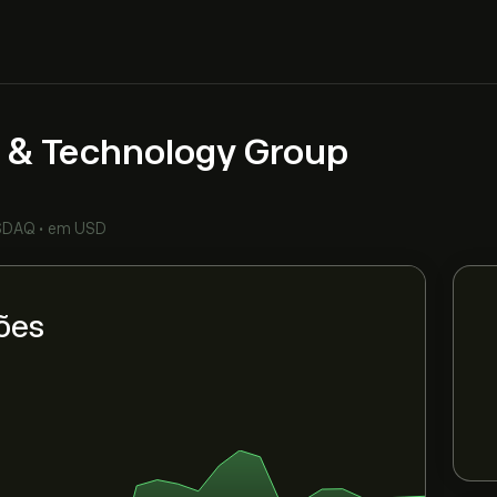
n & Technology Group
SDAQ
•
em USD
ões