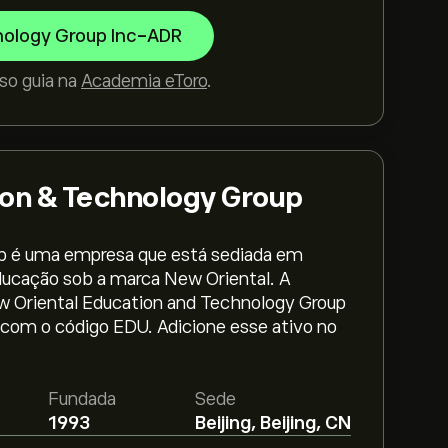
nology Group Inc-ADR
so guia na
Academia eToro
.
ion & Technology Group
p é uma empresa que está sediada em
ducação sob a marca New Oriental. A
w Oriental Education and Technology Group
k com o código EDU. Adicione esse ativo no
Fundada
Sede
n & Technology Group Inc-ADR é 56.43‎$‎.
1993
Beijing, Beijing, CN
nalistas e metas de preço.