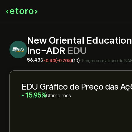
New Oriental Educatio
Inc-ADR
EDU
56.43‎$‎
-0.40
(-0.70%)
(1D)
•
Preços com atraso de
NA
EDU Gráfico de Preço das Aç
‎15.95‎
Último mês