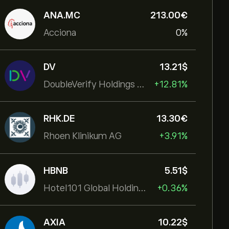
ANA.MC
213.00‎€‎
Acciona
0%
DV
13.21‎$‎
DoubleVerify Holdings Inc
+12.81%
RHK.DE
13.30‎€‎
Rhoen Klinikum AG
+3.91%
HBNB
5.51‎$‎
Hotel101 Global Holdings Corp
+0.36%
AXIA
10.22‎$‎