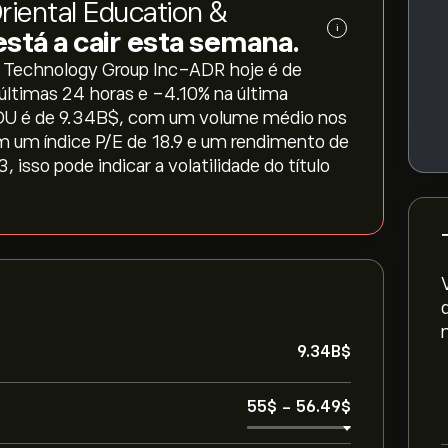
iental Education &
i
está a cair esta semana.
& Technology Group Inc-ADR hoje é de
 últimas 24 horas e ‎-4.10‎% na última
DU é de 9.34B‎$‎, com um volume médio nos
m um índice P/E de 18.9 e um rendimento de
isso pode indicar a volatilidade do título
9.34B‎$‎
55‎$‎
-
56.49‎$‎