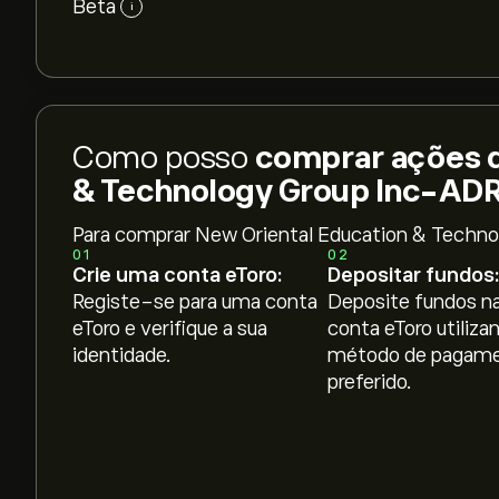
Beta
i
Como posso
comprar ações d
& Technology Group Inc-AD
Para comprar New Oriental Education & Techn
01
02
Crie uma conta eToro:
Depositar fundos:
Registe-se para uma conta
Deposite fundos na
eToro e verifique a sua
conta eToro utiliza
identidade.
método de pagam
preferido.