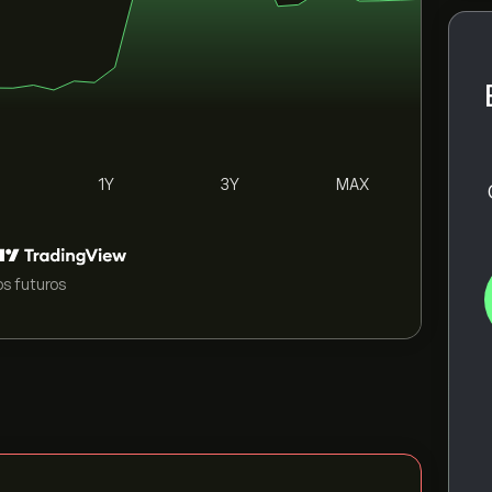
1Y
3Y
MAX
s futuros