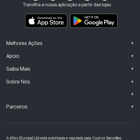
Seguros de Investimento
Transfira a nossa aplicação a partir das lojas
Principais documentos informativos
Smart Portfolios
Dados sobre Queixas (Clientes FCA)
+
Melhores Ações
+
Apoio
+
Saiba Mais
+
Sobre Nós
+
+
Parceiros
A eToro (Europe) Ltd está autorizada e regulada pela Cyprus Securities