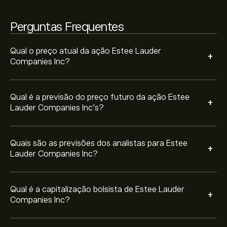
Perguntas Frequentes
Com base nas recomendações de 5 analistas sobre EL
nos últimos 3 meses, o consenso geral é Compra
moderada.
Qual o preço atual da ação Estee Lauder
+
Companies Inc?
Qual é a previsão do preço futuro da ação Estee
+
Lauder Companies Inc’s?
Quais são as previsões dos analistas para Estee
+
Lauder Companies Inc?
Qual é a capitalização bolsista de Estee Lauder
+
Companies Inc?