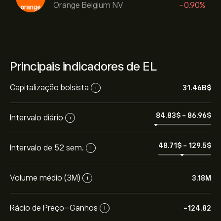
Orange Belgium NV
-0.90%
Principais indicadores de EL
Capitalização bolsista
31.46B‎$‎
i
84.83‎$‎
-
86.96‎$‎
Intervalo diário
i
48.71‎$‎
-
129.5‎$‎
Intervalo de 52 sem.
i
Volume médio (3M)
3.18M
i
Rácio de Preço-Ganhos
-124.82
i