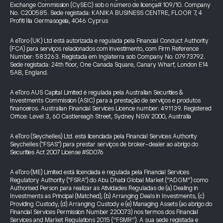
Exchange Commission (CySEC) sob o número de licença# 109/10. Company
No. C200585. Sede registada: KANIKA BUSINESS CENTRE, FLOOR 7, 4
Profiti Ilia Germasogeia, 4046 Cyprus
A eToro (UK) Ltd está autorizada e regulada pela Financial Conduct Authority
(FCA) para serviços relacionados com investimento, com Firm Reference
Number: 583263. Registada em Inglaterra sob Company No. 07973792.
Sede registada: 24th floor, One Canada Square, Canary Wharf, London E14
5AB, England.
A eToro AUS Capital Limited é regulada pela Australian Securities &
Investments Commission (ASIC) para a prestação de serviços e produtos
financeiros. Australian Financial Services Licence number: 491139. Registered
Office: Level 3, 60 Castlereagh Street, Sydney NSW 2000, Australia
A eToro (Seychelles) Ltd. está licenciada pela Financial Services Authority
Seychelles ("FSAS") para prestar serviços de broker-dealer ao abrigo do
Securities Act 2007 License #SD076
A eToro (ME) Limited está licenciada e regulada pela Financial Services
Regulatory Authority ("FSRA") do Abu Dhabi Global Market (“ADGM”) como
Authorised Person para realizar as Atividades Reguladas de (a) Dealing in
Investments as Principal (Matched), (b) Arranging Deals in Investments, (c)
Providing Custody, (d) Arranging Custody e (e) Managing Assets (ao abrigo do
Financial Services Permission Number 220073) nos termos dos Financial
Services and Market Regulations 2015 (“FSMR”). A sua sede registada e