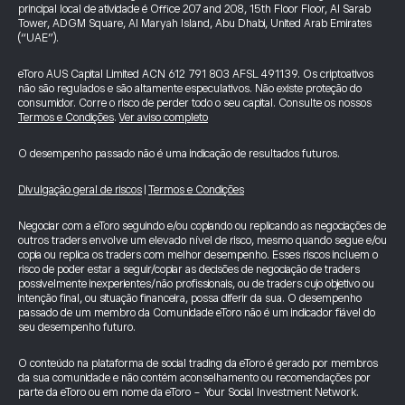
principal local de atividade é Office 207 and 208, 15th Floor Floor, Al Sarab
Tower, ADGM Square, Al Maryah Island, Abu Dhabi, United Arab Emirates
(“UAE”).
eToro AUS Capital Limited ACN 612 791 803 AFSL 491139. Os criptoativos
não são regulados e são altamente especulativos. Não existe proteção do
consumidor. Corre o risco de perder todo o seu capital. Consulte os nossos
Termos e Condições
.
Ver aviso completo
O desempenho passado não é uma indicação de resultados futuros.
Divulgação geral de riscos
|
Termos e Condições
Negociar com a eToro seguindo e/ou copiando ou replicando as negociações de
outros traders envolve um elevado nível de risco, mesmo quando segue e/ou
copia ou replica os traders com melhor desempenho. Esses riscos incluem o
risco de poder estar a seguir/copiar as decisões de negociação de traders
possivelmente inexperientes/não profissionais, ou de traders cujo objetivo ou
intenção final, ou situação financeira, possa diferir da sua. O desempenho
passado de um membro da Comunidade eToro não é um indicador fiável do
seu desempenho futuro.
O conteúdo na plataforma de social trading da eToro é gerado por membros
da sua comunidade e não contém aconselhamento ou recomendações por
parte da eToro ou em nome da eToro - Your Social Investment Network.