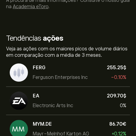
À procura de mais informações? Consulte o nosso guia
na
Academia eToro
.
Tendências
ações
Veja as ações com os maiores picos de volume diários
em comparação com a média de 3 meses.
FERG
255.25‎$‎
Ferguson Enterprises Inc
-0.10%
EA
209.70‎$‎
Electronic Arts Inc
0%
MYM.DE
86.70‎€‎
Mayr-Melnhof Karton AG
+0.12%