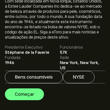
Com sede localizada em Nova Iorque, Estados Unidos,
a Estee Lauder Companies Inc dedica-se ao mercado
de beleza através de produtos para pele, cosméticos,
entre outros, por todo o mundo. A sua fundação data
do ano de 1946, e atualmente este instrumento
encontra-se listado na bolsa de valores NYSE, sob o
código de ação EL. Siga a eToro para mais notícias e
O preço atual da EL é 84.83‎$‎.
atualizações de preços deste ativo.
Presidente Executivo
Funcionários
Stéphane de la Faverie
57K
O preço médio alvo para Estee Lauder Companies Inc é
Fundada
Sede
84.83‎$‎.
Adira já
na eToro para previsões detalhadas de
1946
New York, New York,
analistas e metas de preço.
US
Bens consumíveis
NYSE
Os analistas oferecem previsões para Estee Lauder
Companies Inc com base em tendências de mercado,
relatórios financeiros e projeções de crescimento.
Começar
Descubra a previsão mais recente para os movimentos
futuros dos preços.
A capitalização bolsista de Estee Lauder Companies Inc
é 31.46B‎$‎