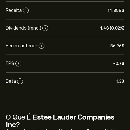
Receita
14.85B‎$‎
i
Dividendo (rend.)
1.4‎$‎ (0.02%)
i
Fecho anterior
86.96‎$‎
i
EPS
-0.7‎$‎
i
Beta
1.33
i
O Que É
Estee Lauder Companies
Inc
?