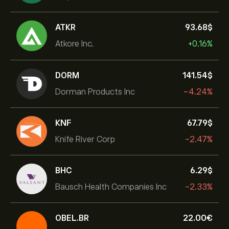
ATKR
93.68‎$‎
Atkore Inc.
+0.16%
DORM
141.54‎$‎
Dorman Products Inc
-4.24%
KNF
67.79‎$‎
Knife River Corp
-2.47%
BHC
6.29‎$‎
Bausch Health Companies Inc
-2.33%
OBEL.BR
22.00‎€‎