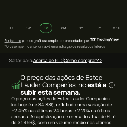
1D
1W
1M
6M
1Y
3Y
MAX
Registe-se
para os gráficos completos apresentados por
*O desempenho anterior não é uma indicação de resultados futuros
Saltar para:
Acerca de EL >
Como comprar? >
O preço das ações de Estee
Lauder Companies Inc
está a
i
subir esta semana.
O preço das ações de Estee Lauder Companies
Inc hoje é de 84.83‎$‎, refletindo uma variação de
‎-2.45‎% nas últimas 24 horas e ‎2.20‎% na última
semana. A capitalização de mercado atual de EL é
de 31.46B‎$‎, com um volume médio nos últimos