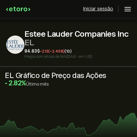
Iniciar sessão
Estee Lauder Companies Inc
EL
84.83‎$‎
-2.13
(-2.45%)
(1D)
Preços com atraso de
NASDAQ
•
em USD
EL Gráfico de Preço das Ações
‎2.82‎
Último mês