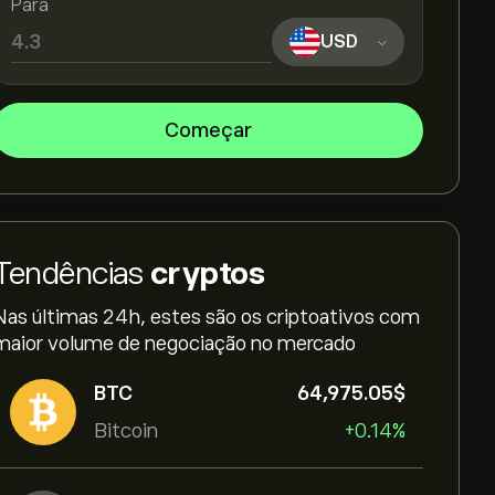
Para
USD
Começar
Tendências
cryptos
Nas últimas 24h, estes são os criptoativos com
maior volume de negociação no mercado
BTC
64,975.05‎$‎
Bitcoin
+0.14%