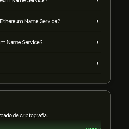
+
ereum Name Service?
+
e Ethereum Name Service?
+
reum Name Service?
+
ado de criptografia.