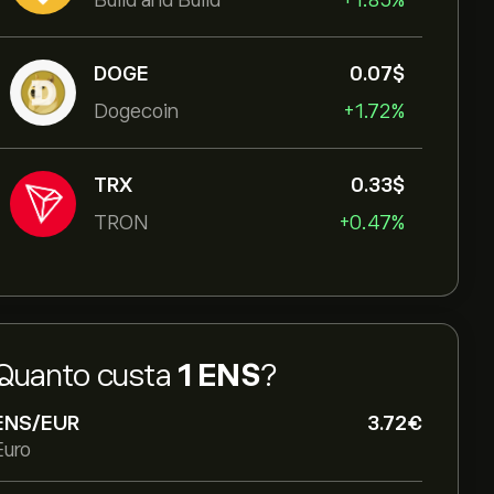
Build and Build
+1.85%
DOGE
0.07‎$‎
Dogecoin
+1.72%
TRX
0.33‎$‎
TRON
+0.47%
Quanto custa
1 ENS
?
ENS/EUR
3.72‎€‎
Euro