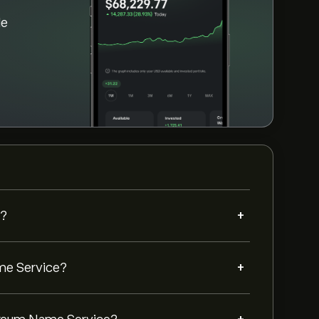
de
+
e?
+
ame Service?