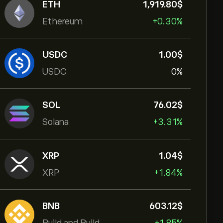
ETH
1,919.80‎$‎
Ethereum
+0.30%
USDC
1.00‎$‎
USDC
0%
SOL
76.02‎$‎
Solana
+3.31%
XRP
1.04‎$‎
XRP
+1.84%
BNB
603.12‎$‎