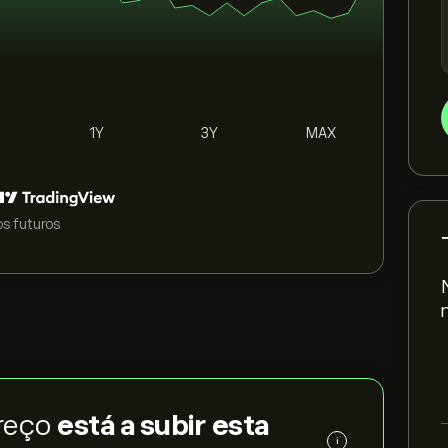
1Y
3Y
MAX
s futuros
preço
está a subir esta
i