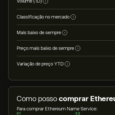
Volume (1D)
i
Classificação no mercado
i
Mais baixo de sempre
i
Preço mais baixo de sempre
i
Variação de preço YTD
i
Como posso
comprar Ethere
O preço atual de ENS é 4.30‎$‎
Para comprar Ethereum Name Service:
01
02