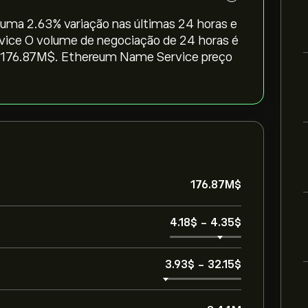
uma ‎2.63‎% variação nas últimas 24 horas e
vice O volume de negociação de 24 horas é
é 176.87M‎$‎. Ethereum Name Service preço
176.87M‎$‎
4.18‎$‎
-
4.35‎$‎
3.93‎$‎
-
32.15‎$‎