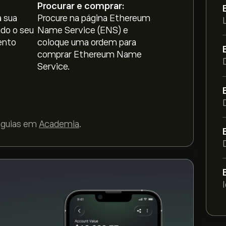
Procurar e comprar:
 sua
Procure na página Ethereum
ice é 176.87M‎$‎
ndo o seu
Name Service (ENS) e
ento
coloque uma ordem para
comprar Ethereum Name
 é 81.19‎$‎
Service.
gociação em 24 horas de 8.44M
 guias em
Academia
.
áfico eToro e diminua o zoom para ver os
 Name Service. O preço de Ethereum Name
ano.
ce (ENS)" a página no website da eToro.
ndos, clique no botão "Negociar" e decida
rar. Também pode colocar uma ordem para