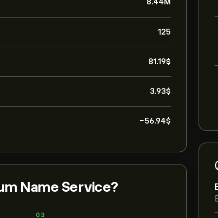
8.44M
125
81.19‎$‎
3.93‎$‎
-56.94‎$‎
um Name Service?
03