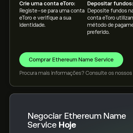
Crie uma conta eToro:
Depositar fundos:
Registe-se para uma conta
Deposite fundos na
A capitalização bolsista de Ethereum Name Serv
eToro e verifique a sua
conta eToro utiliza
identidade.
método de pagam
preferido.
O preço mais elevado de Ethereum Name Service
Ethereum Name Service tem um volume de ne
Comprar Ethereum Name Service
Procura mais informações? Consulte os nossos
Selecione o período de tempo "1D" ou "1S" no gr
movimentos históricos do preço de Ethereum
Service variou entre -25.03‎$‎ durante o último 
Para comprar ENS, visite "Ethereum Name Servi
Depois de ter criado uma conta e depositado fu
quanto Ethereum Name Service pretende comp
Negociar Ethereum Name
comprar ENS a um preço específico no futuro.
Service
Hoje