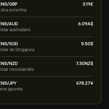
ENS/GBP
3.19‎£‎
Libra esterlina
ENS/AUD
6.09‎A$‎
Dólar australiano
ENS/SGD
5.50‎$‎
Dólar de Singapura
ENS/NZD
7.30‎NZ$‎
Dólar neozelandês
ENS/JPY
678.27‎¥‎
Iene japonês