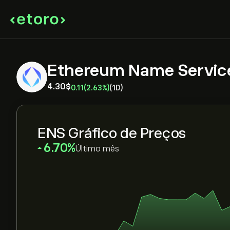
Ethereum Name Servic
4.30‎$‎
0.11
(2.63%)
(1D)
ENS Gráfico de Preços
‎6.70‎
Último mês