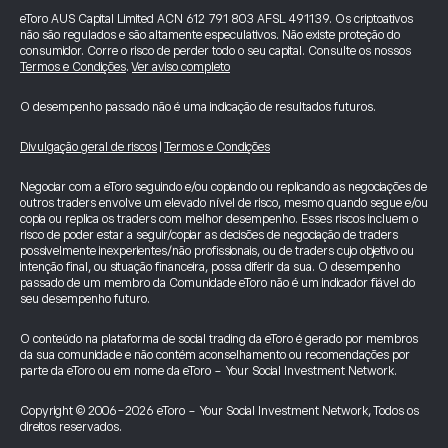
eToro AUS Capital Limited ACN 612 791 803 AFSL 491139. Os criptoativos
não são regulados e são altamente especulativos. Não existe proteção do
consumidor. Corre o risco de perder todo o seu capital. Consulte os nossos
Termos e Condições
.
Ver aviso completo
O desempenho passado não é uma indicação de resultados futuros.
Divulgação geral de riscos
|
Termos e Condições
Negociar com a eToro seguindo e/ou copiando ou replicando as negociações de
outros traders envolve um elevado nível de risco, mesmo quando segue e/ou
copia ou replica os traders com melhor desempenho. Esses riscos incluem o
risco de poder estar a seguir/copiar as decisões de negociação de traders
possivelmente inexperientes/não profissionais, ou de traders cujo objetivo ou
intenção final, ou situação financeira, possa diferir da sua. O desempenho
passado de um membro da Comunidade eToro não é um indicador fiável do
seu desempenho futuro.
O conteúdo na plataforma de social trading da eToro é gerado por membros
da sua comunidade e não contém aconselhamento ou recomendações por
parte da eToro ou em nome da eToro - Your Social Investment Network.
Copyright © 2006-2026 eToro - Your Social Investment Network, Todos os
direitos reservados.