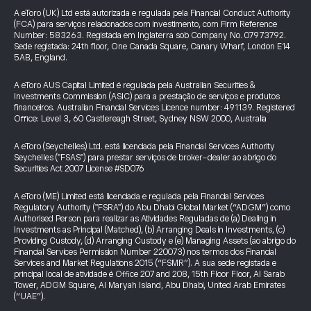
A eToro (UK) Ltd está autorizada e regulada pela Financial Conduct Authority
(FCA) para serviços relacionados com investimento, com Firm Reference
Number: 583263. Registada em Inglaterra sob Company No. 07973792.
Sede registada: 24th floor, One Canada Square, Canary Wharf, London E14
5AB, England.
A eToro AUS Capital Limited é regulada pela Australian Securities &
Investments Commission (ASIC) para a prestação de serviços e produtos
financeiros. Australian Financial Services Licence number: 491139. Registered
Office: Level 3, 60 Castlereagh Street, Sydney NSW 2000, Australia
A eToro (Seychelles) Ltd. está licenciada pela Financial Services Authority
Seychelles ("FSAS") para prestar serviços de broker-dealer ao abrigo do
Securities Act 2007 License #SD076
A eToro (ME) Limited está licenciada e regulada pela Financial Services
Regulatory Authority ("FSRA") do Abu Dhabi Global Market (“ADGM”) como
Authorised Person para realizar as Atividades Reguladas de (a) Dealing in
Investments as Principal (Matched), (b) Arranging Deals in Investments, (c)
Providing Custody, (d) Arranging Custody e (e) Managing Assets (ao abrigo do
Financial Services Permission Number 220073) nos termos dos Financial
Services and Market Regulations 2015 (“FSMR”). A sua sede registada e
principal local de atividade é Office 207 and 208, 15th Floor Floor, Al Sarab
Tower, ADGM Square, Al Maryah Island, Abu Dhabi, United Arab Emirates
(“UAE”).