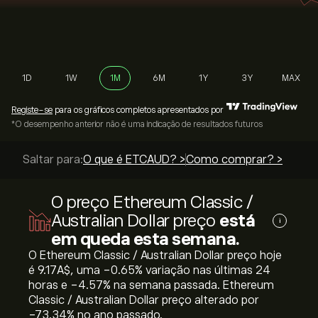
1D
1W
1M
6M
1Y
3Y
MAX
Registe-se
para os gráficos completos apresentados por
*O desempenho anterior não é uma indicação de resultados futuros
Saltar para:
O que é ETCAUD? >
Como comprar? >
O preço Ethereum Classic /
Australian Dollar preço
está
i
em queda esta semana.
O Ethereum Classic / Australian Dollar preço hoje
é 9.17‎A$‎, uma ‎-0.65‎% variação nas últimas 24
horas e ‎-4.57‎% na semana passada. Ethereum
Classic / Australian Dollar preço alterado por
‎-73.34‎% no ano passado.