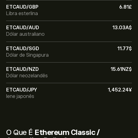
ETCAUD/GBP
6.81‎£‎
Libra esterlina
ETCAUD/AUD
13.03‎A$‎
Dólar australiano
ETCAUD/SGD
11.77‎$‎
Dólar de Singapura
ETCAUD/NZD
15.61‎NZ$‎
Dólar neozelandês
ETCAUD/JPY
1,452.24‎¥‎
Iene japonês
O Que É
Ethereum Classic /