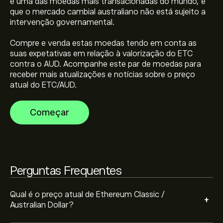
e uma das moedas mais transacionadas do mundo, e
que o mercado cambial australiano não está sujeito a
intervenção governamental.
A capitalização bolsista de Ethereum Classic /
Compre e venda estas moedas tendo em conta as
Australian Dollar é (Os dados não estão disponíveis no
suas expetativas em relação à valorização do ETC
momento)
contra o AUD. Acompanhe este par de moedas para
receber mais atualizações e notícias sobre o preço
O preço mais elevado de Ethereum Classic / Australian
atual do ETC/AUD.
Dollar é 228.61‎A$‎
Começar
Ethereum Classic / Australian Dollar tem um volume de
negociação em 24 horas de (Os dados não estão
disponíveis no momento)
Perguntas Frequentes
Selecione o período de tempo "1D" ou "1S" no gráfico
eToro e diminua o zoom para ver os movimentos
históricos do preço de Ethereum Classic / Australian
Qual é o preço atual de Ethereum Classic /
+
Dollar. O preço de Ethereum Classic / Australian Dollar
Australian Dollar?
Para comprar ETCAUD, visite "Ethereum Classic /
variou entre -25.25‎A$‎ durante o último ano.
Australian Dollar (ETCAUD)" a página no website da