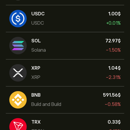
USDC
1.00‎$‎
USDC
+0.01%
SOL
72.97‎$‎
Solana
-1.50%
XRP
1.04‎$‎
XRP
-2.31%
BNB
591.56‎$‎
Build and Build
-0.58%
TRX
0.33‎$‎