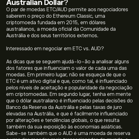
Australian Dollar
?
O par de moedas ETC/AUD permite aos negociadores
saberem o preço do Ethereum Classic, uma
criptomoeda fundada em 2015, em dólares
australianos, a moeda oficial da Comunidade da
Austrália e dos seus territórios externos.
Interessado em negociar em ETC vs. AUD?
As dicas que se seguem ajudá-lo-ão a analisar alguns
dos fatores que influenciam o valor de cada uma das
moedas. Em primeiro lugar, não se esqueça de que o
ETC é um ativo digital e que, como tal, é influenciado
pelos níveis de aceitação e popularidade da negociação
em criptomoedas. Em segundo lugar, tenha em mente
que o dólar australiano é influenciado pelas decisões do
Banco da Reserva da Austrália e pelas taxas de juro
elevadas na Austrália, e que é facilmente influenciado
por alterações e tendências globais, o que resulta
também da sua exposição às economias asiáticas.
Sabe-se também que o AUD é uma moeda de reserva
O preço atual de ETCAUD é 9.17‎A$‎