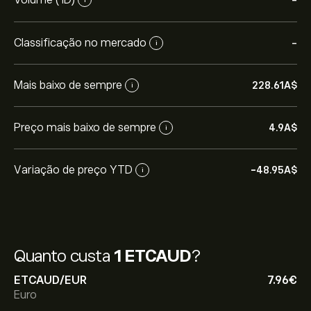
-
Classificação no mercado
-
i
Mais baixo de sempre
228.61‎A$‎
i
Preço mais baixo de sempre
4.9‎A$‎
i
Variação de preço YTD
-48.95‎A$‎
i
Quanto custa
1 ETCAUD
?
ETCAUD/EUR
7.96‎€‎
Euro