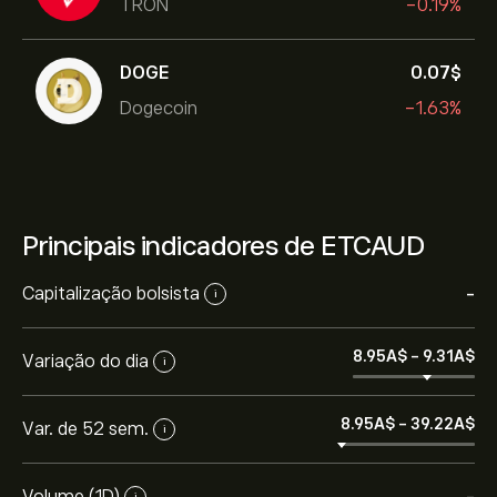
TRON
-0.19%
DOGE
0.07‎$‎
Dogecoin
-1.63%
Principais indicadores de ETCAUD
Capitalização bolsista
-
i
8.95‎A$‎
-
9.31‎A$‎
Variação do dia
i
8.95‎A$‎
-
39.22‎A$‎
Var. de 52 sem.
i
Volume (1D)
i