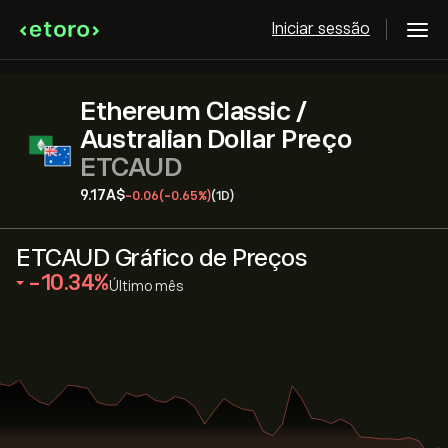
Iniciar sessão
Ethereum Classic /
Australian Dollar Preço
ETCAUD
9.17‎A$‎
-0.06
(-0.65%)
(1D)
ETCAUD Gráfico de Preços
‎-10.34‎
Último mês