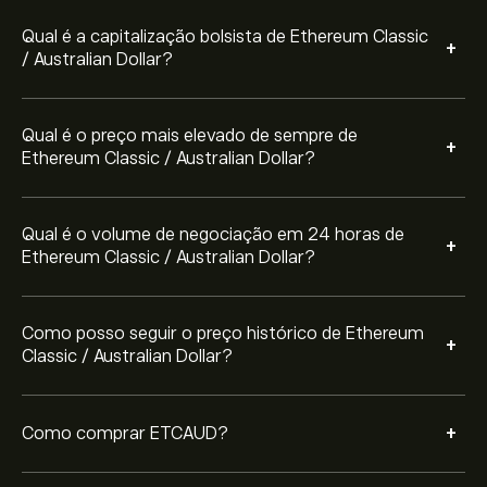
eToro. Depois de ter criado uma conta e depositado
Qual é a capitalização bolsista de Ethereum Classic
fundos, clique no botão "Negociar" e decida quanto
+
/ Australian Dollar?
Ethereum Classic / Australian Dollar pretende comprar.
Também pode colocar uma ordem para comprar
ETCAUD a um preço específico no futuro.
Qual é o preço mais elevado de sempre de
+
Ethereum Classic / Australian Dollar?
Qual é o volume de negociação em 24 horas de
+
Ethereum Classic / Australian Dollar?
Como posso seguir o preço histórico de Ethereum
+
Classic / Australian Dollar?
+
Como comprar ETCAUD?