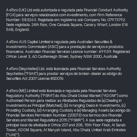
A eToro (UK) Ltd está autorizada e regulada pela Financial Conduct Authority
(FCA) para serviços relacionados com investimento, com Firm Reference
Number: 583263. Registada em Inglaterra sob Company No. 07973792.
Sede registada: 24th floor, One Canada Square, Canary Wharf, London E14
5AB, England.
A eToro AUS Capital Limited é regulada pela Australian Securities &
Investments Commission (ASIC) para a prestação de serviços e produtos
financeiros. Australian Financial Services Licence number: 491139. Registered
Office: Level 3, 60 Castlereagh Street, Sydney NSW 2000, Australia
A eToro (Seychelles) Ltd. está licenciada pela Financial Services Authority
Seychelles ("FSAS") para prestar serviços de broker-dealer ao abrigo do
Securities Act 2007 License #SD076
A eToro (ME) Limited está licenciada e regulada pela Financial Services
Regulatory Authority ("FSRA") do Abu Dhabi Global Market (“ADGM”) como
Authorised Person para realizar as Atividades Reguladas de (a) Dealing in
Investments as Principal (Matched), (b) Arranging Deals in Investments, (c)
Providing Custody, (d) Arranging Custody e (e) Managing Assets (ao abrigo do
Financial Services Permission Number 220073) nos termos dos Financial
Services and Market Regulations 2015 (“FSMR”). A sua sede registada e
principal local de atividade é Office 207 and 208, 15th Floor Floor, Al Sarab
Tower, ADGM Square, Al Maryah Island, Abu Dhabi, United Arab Emirates
(“UAE”).