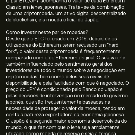
O par ETC/JPY acompanha o valor de cada Ethereum
Classic em ienes japoneses. Trata-se da combinação
de uma criptomoeda, um ativo digital descentralizado
de blockchain, e a moeda oficial do Japão.
Como investir neste par de moedas?
Desde que o ETC foi criado em 2015, depois de os
utilizadores do Ethereum terem recusado um "hard
fork", o valor desta criptomoeda é frequentemente
comparado com o do Ethereum original. O seu valor é
também influenciado pelo sentimento geral dos
investidores de todo o mundo sobre a negociação em
criptomoedas, bem como pelos seus níveis de
disponibilidade e pela facilidade com que é negociado. O
preço do JPY é condicionado pelo Banco do Japão e
pelas decisões de intervenção no mercado do governo
japonês, que são frequentemente baseadas na
necessidade de proteger o valor da moeda, tendo em
conta a natureza exportadora da economia japonesa.
O Japão é a segunda maior economia desenvolvida do
mundo, o que faz com que o iene seja amplamente
utilizado como moeda de reserva e seja a terceira
O preço atual de ETCJPY é 1,018.31‎¥‎