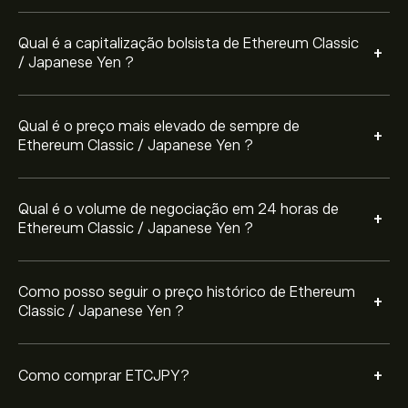
Japanese Yen (ETCJPY)" a página no website da eToro.
Depois de ter criado uma conta e depositado fundos,
Qual é a capitalização bolsista de Ethereum Classic
clique no botão "Negociar" e decida quanto Ethereum
+
/ Japanese Yen ?
Classic / Japanese Yen pretende comprar. Também
pode colocar uma ordem para comprar ETCJPY a um
preço específico no futuro.
Qual é o preço mais elevado de sempre de
+
Ethereum Classic / Japanese Yen ?
Qual é o volume de negociação em 24 horas de
+
Ethereum Classic / Japanese Yen ?
Como posso seguir o preço histórico de Ethereum
+
Classic / Japanese Yen ?
+
Como comprar ETCJPY?