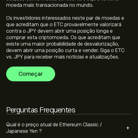
moeda mais transacionada no mundo.
Os investidores interessados neste par de moedas e
que acreditam que o ETC provavelmente valorizará
A capitalização bolsista de Ethereum Classic /
contra o JPY devem abrir uma posição longa e
Japanese Yen é (Os dados não estão disponíveis no
comprar esta criptomoeda. Os que acreditam que
momento)
existe uma maior probabilidade de desvalorização,
devem abrir uma posição curta e vender. Siga o ETC
O preço mais elevado de Ethereum Classic / Japanese
vs. JPY para receber mais notícias e atualizações.
Yen é 19,377.84‎¥‎
Começar
Ethereum Classic / Japanese Yen tem um volume de
negociação em 24 horas de (Os dados não estão
disponíveis no momento)
Perguntas Frequentes
Selecione o período de tempo "1D" ou "1S" no gráfico
eToro e diminua o zoom para ver os movimentos
históricos do preço de Ethereum Classic / Japanese
Qual é o preço atual de Ethereum Classic /
+
Yen . O preço de Ethereum Classic / Japanese Yen
Japanese Yen ?
Para comprar ETCJPY, visite "Ethereum Classic /
variou entre -2,399.63‎¥‎ durante o último ano.