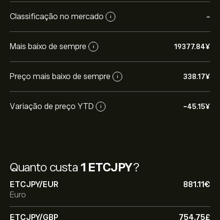
Classificação no mercado
-
i
Mais baixo de sempre
19377.84‎¥‎
i
Preço mais baixo de sempre
338.17‎¥‎
i
Variação de preço YTD
-45.15‎¥‎
i
Quanto custa
1 ETCJPY
?
ETCJPY/EUR
881.11‎€‎
Euro
ETCJPY/GBP
754.75‎£‎