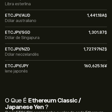
Libra esterlina
ETCJPY/AUD
1,441.18‎A$‎
Dólar australiano
ETCJPY/SGD
1,301.87‎$‎
Dólar de Singapura
ETCJPY/NZD
1,727.97‎NZ$‎
Dólar neozelandês
ETCJPY/JPY
160,625.16‎¥‎
Iene japonês
O Que É
Ethereum Classic /
Japanese Yen
?