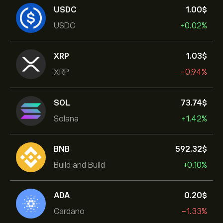
USDC
1.00‎$‎
USDC
+0.02%
XRP
1.03‎$‎
XRP
-0.94%
SOL
73.74‎$‎
Solana
+1.42%
BNB
592.32‎$‎
Build and Build
+0.10%
ADA
0.20‎$‎
Cardano
-1.33%