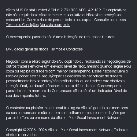
eToro AUS Capital Limited ACN 612 791 803 AFSL 491139. Os criptoativos
não são regulados e são altamente especulativos. Não existe proteção do
consumidor. Corre o risco de perder todo o seu capital. Consulte os nossos
Termos e Condições
.
Ver aviso completo
O desempenho passado não é uma indicação de resultados futuros.
Divulgação geral de riscos
|
Termos e Condições
Negociar com a eToro seguindo e/ou copiando ou replicando as negociações de
outros traders envolve um elevado nível de risco, mesmo quando segue e/ou
copia ou replica os traders com melhor desempenho. Esses riscos incluem o
risco de poder estar a seguir/copiar as decisões de negociação de traders
possivelmente inexperientes/não profissionais, ou de traders cujo objetivo ou
intenção final, ou situação financeira, possa diferir da sua. O desempenho
passado de um membro da Comunidade eToro não é um indicador fiável do
seu desempenho futuro.
O conteúdo na plataforma de social trading da eToro é gerado por membros
da sua comunidade e não contém aconselhamento ou recomendações por
parte da eToro ou em nome da eToro - Your Social Investment Network.
Copyright © 2006-2026 eToro - Your Social Investment Network, Todos os
direitos reservados.