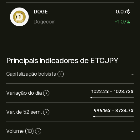
DOGE
0.07‎$‎
Dogecoin
+1.07%
Principais indicadores de ETCJPY
Capitalização bolsista
-
i
1022.2‎¥‎
-
1023.73‎¥‎
Variação do dia
i
996.16‎¥‎
-
3734.7‎¥‎
Var. de 52 sem.
i
Volume (1D)
-
i