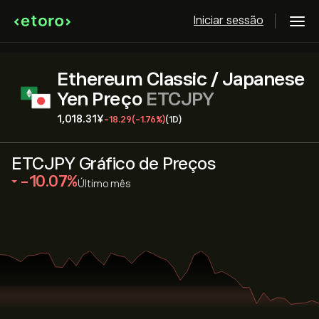
Iniciar sessão
Ethereum Classic / Japanese
Yen Preço
ETCJPY
1,018.31‎¥‎
-18.29
(-1.76%)
(1D)
ETCJPY Gráfico de Preços
‎-10.07‎
Último mês