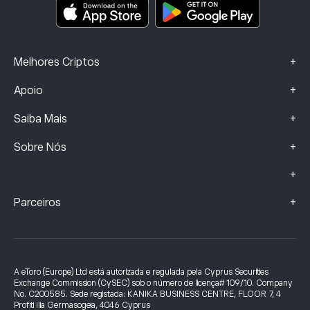
Dados sobre Queixas (Clientes FCA)
+
Melhores Criptos
+
Apoio
+
Saiba Mais
+
Sobre Nós
+
+
Parceiros
A eToro (Europe) Ltd está autorizada e regulada pela Cyprus Securities
Exchange Commission (CySEC) sob o número de licença# 109/10. Company
No. C200585. Sede registada: KANIKA BUSINESS CENTRE, FLOOR 7, 4
Profiti Ilia Germasogeia, 4046 Cyprus