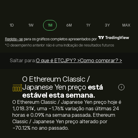
1D
1W
1M
6M
1Y
3Y
MAX
Registe-se
para os gráficos completos apresentados por
*O desempenho anterior não é uma indicação de resultados futuros
Saltar para:
O que é ETCJPY? >
Como comprar? >
O Ethereum Classic /
Japanese Yen preço
está
i
estável esta semana.
O Ethereum Classic / Japanese Yen preço hoje é
1,018.31‎¥‎, uma ‎-1.76‎% variação nas últimas 24
horas e ‎0.09‎% na semana passada. Ethereum
Classic / Japanese Yen preço alterado por
‎-70.12‎% no ano passado.