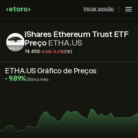
Iniciar sessão
iShares Ethereum Trust ETF
Preço
ETHA.US
14.45‎$‎
-0.03
(-0.21%)
(1D)
ETHA.US Gráfico de Preços
‎9.89‎
Último mês