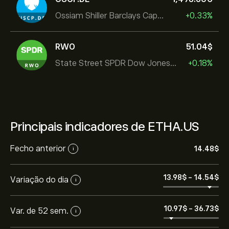
Ossiam Shiller Barclays Cape US Sector Value TR
+0.33%
RWO
51.04‎$‎
State Street SPDR Dow Jones Global
+0.18%
Principais indicadores de ETHA.US
Fecho anterior
14.48‎$‎
i
13.98‎$‎
-
14.54‎$‎
Variação do dia
i
O preço atual de ETHA.US é 14.45‎$‎
10.97‎$‎
-
36.73‎$‎
Var. de 52 sem.
i