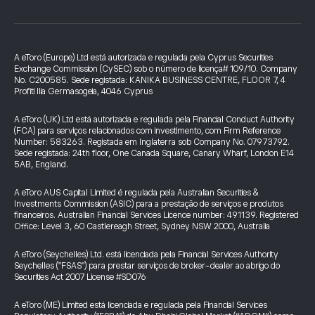
A eToro (Europe) Ltd está autorizada e regulada pela Cyprus Securities
Exchange Commission (CySEC) sob o número de licença# 109/10. Company
No. C200585. Sede registada: KANIKA BUSINESS CENTRE, FLOOR 7, 4
Profiti Ilia Germasogeia, 4046 Cyprus
A eToro (UK) Ltd está autorizada e regulada pela Financial Conduct Authority
(FCA) para serviços relacionados com investimento, com Firm Reference
Number: 583263. Registada em Inglaterra sob Company No. 07973792.
Sede registada: 24th floor, One Canada Square, Canary Wharf, London E14
5AB, England.
A eToro AUS Capital Limited é regulada pela Australian Securities &
Investments Commission (ASIC) para a prestação de serviços e produtos
financeiros. Australian Financial Services Licence number: 491139. Registered
Office: Level 3, 60 Castlereagh Street, Sydney NSW 2000, Australia
A eToro (Seychelles) Ltd. está licenciada pela Financial Services Authority
Seychelles ("FSAS") para prestar serviços de broker-dealer ao abrigo do
Securities Act 2007 License #SD076
A eToro (ME) Limited está licenciada e regulada pela Financial Services