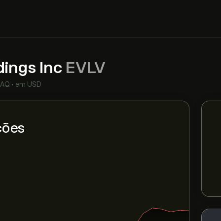
dings Inc
EVLV
DAQ
•
em USD
ções