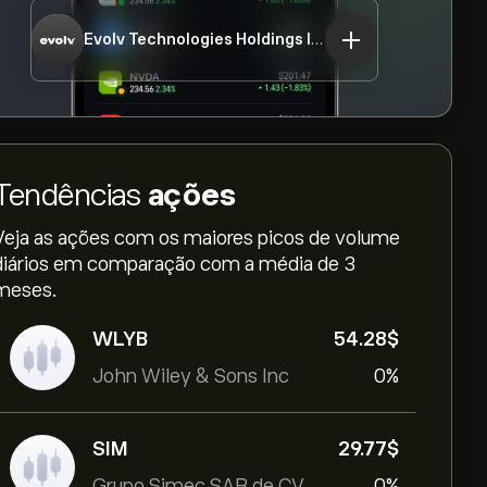
Evolv Technologies Holdings Inc
EVLV
Tendências
ações
Veja as ações com os maiores picos de volume
diários em comparação com a média de 3
meses.
WLYB
54.28‎$‎
John Wiley & Sons Inc
0%
SIM
29.77‎$‎
Grupo Simec SAB de CV
0%