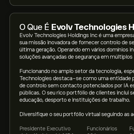
O Que É
Evolv Technologies H
Evolv Technologies Holdings Inc é uma empres
sua missão inovadora de fornecer controlo de
última geração. Operando em vários domínios int
soluções avançadas de segurança em múltiplos l
Funcionando no amplo setor da tecnologia, espec
Technologies destaca-se como uma entidade p
de controlo sem contacto potenciados por IA es
públicas. O seu rico portfólio de clientes inclui
O preço atual da EVLV é 5.95‎$‎.
educação, desporto e instituições de trabalho.
Diversifique o seu portfólio virtual seguindo as
O preço médio alvo para Evolv Technologies Hold
previsões detalhadas de analistas e metas de p
Presidente Executivo
Funcionários
F