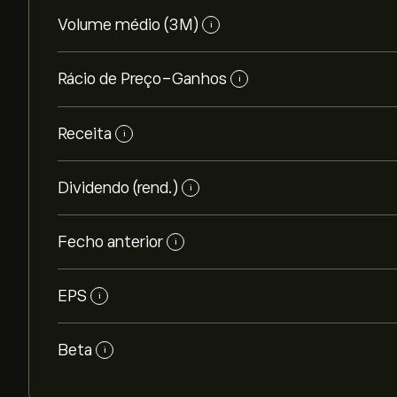
Volume médio (3M)
i
Rácio de Preço-Ganhos
i
Receita
i
Dividendo (rend.)
i
Fecho anterior
i
EPS
i
Beta
i