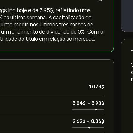
s Inc hoje é de 5.95‎$‎, refletindo uma
9‎% na última semana. A capitalização de
olume médio nos últimos três meses de
e um rendimento de dividendo de 0%. Com o
tilidade do título em relação ao mercado.
1.07B‎$‎
5.84‎$‎
-
5.98‎$‎
2.62‎$‎
-
8.86‎$‎