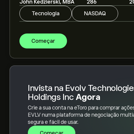
John Kedzierski, MBA
286
2
Os analistas oferecem previsões para Evolv Te
tendências de mercado, relatórios financeiros 
Tecnologia
NASDAQ
previsão mais recente para os movimentos futu
A capitalização bolsista de Evolv Technologies H
Começar
Com base nas recomendações de 4 analistas s
geral é Compra forte.
Invista na Evolv Technologie
Holdings Inc
Agora
Crie a sua conta na eToro para comprar açõe
EVLV numa plataforma de negociação multia
segura e fácil de usar.
Começar