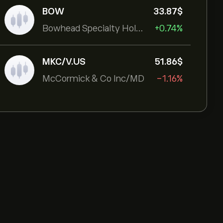
BOW
33.87‎$‎
Bowhead Specialty Holdings Inc
+0.74%
MKC/V.US
51.86‎$‎
McCormick & Co Inc/MD
-1.16%