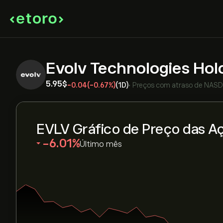
Evolv Technologies Hol
5.95‎$‎
-0.04
(-0.67%)
(1D)
•
Preços com atraso de
NAS
EVLV Gráfico de Preço das A
‎-6.01‎
Último mês