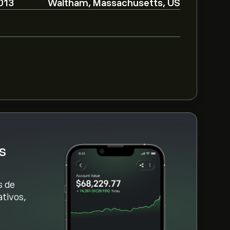
013
Waltham, Massachusetts, US
chnologies Holdings Inc com base em
e projeções de crescimento. Descubra a
ros dos preços.
oldings Inc é 1.07B‎$‎
obre EVLV nos últimos 3 meses, o consenso
s
s de
tivos,