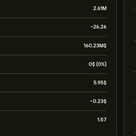
2.61M
-26.26
160.23M‎$‎
0‎$‎ (0%)
5.95‎$‎
-0.23‎$‎
1.57