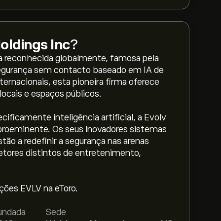
oldings Inc
?
a reconhecida globalmente, famosa pela
 segurança sem contacto baseado em IA de
ernacionais, esta pioneira firma oferece
ocais e espaços públicos.
ificamente inteligência artificial, a Evolv
roeminente. Os seus inovadores sistemas
tão a redefinir a segurança nas arenas
 setores distintos de entretenimento,
 ações EVLV na eToro.
ings Inc é 5.95‎$‎.
Adira já
na eToro para
reço.
undada
Sede