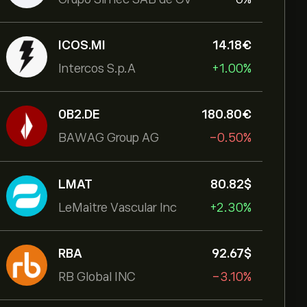
ICOS.MI
14.18‎€‎
Intercos S.p.A
+1.00%
0B2.DE
180.80‎€‎
BAWAG Group AG
-0.50%
LMAT
80.82‎$‎
LeMaitre Vascular Inc
+2.30%
RBA
92.67‎$‎
RB Global INC
-3.10%