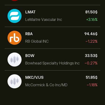
LMAT
81.50‎$‎
LeMaitre Vascular Inc
+3.16%
RBA
94.46‎$‎
RB Global INC
-1.22%
BOW
33.53‎$‎
Bowhead Specialty Holdings Inc
-0.27%
MKC/V.US
51.85‎$‎
McCormick & Co Inc/MD
-1.18%