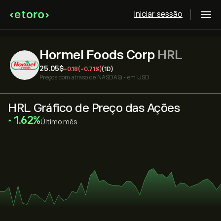
Iniciar sessão
Hormel Foods Corp
HRL
25.05‎$‎
-0.18
(-0.71%)
(1D)
Preços com atraso de
NASDAQ
•
em USD
HRL Gráfico de Preço das Ações
‎1.62‎
Último mês