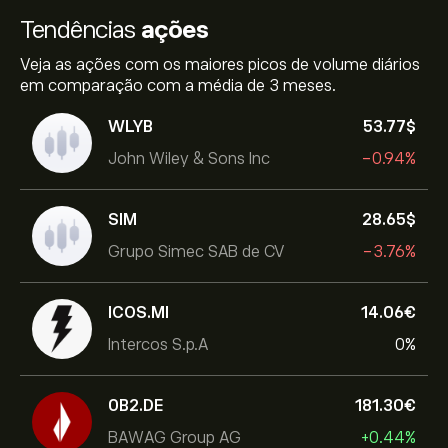
Tendências
ações
Veja as ações com os maiores picos de volume diários
em comparação com a média de 3 meses.
WLYB
53.77‎$‎
John Wiley & Sons Inc
-0.94%
SIM
28.65‎$‎
Grupo Simec SAB de CV
-3.76%
ICOS.MI
14.06‎€‎
Intercos S.p.A
0%
0B2.DE
181.30‎€‎
BAWAG Group AG
+0.44%