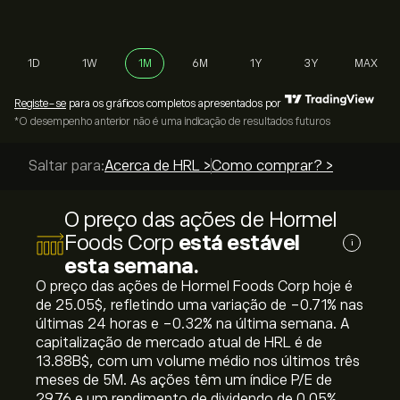
1D
1W
1M
6M
1Y
3Y
MAX
Registe-se
para os gráficos completos apresentados por
*O desempenho anterior não é uma indicação de resultados futuros
Saltar para:
Acerca de HRL >
Como comprar? >
O preço das ações de Hormel
Foods Corp
está estável
i
esta semana.
O preço das ações de Hormel Foods Corp hoje é
de 25.05‎$‎, refletindo uma variação de ‎-0.71‎% nas
últimas 24 horas e ‎-0.32‎% na última semana. A
capitalização de mercado atual de HRL é de
13.88B‎$‎, com um volume médio nos últimos três
meses de 5M. As ações têm um índice P/E de
29.76 e um rendimento de dividendo de 0.05%.