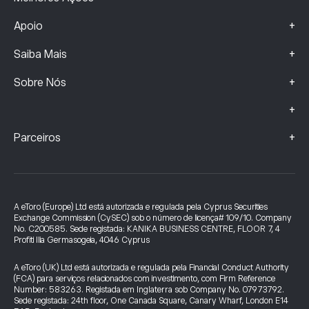
+
Apoio
+
Saiba Mais
+
Sobre Nós
+
+
Parceiros
A eToro (Europe) Ltd está autorizada e regulada pela Cyprus Securities
Exchange Commission (CySEC) sob o número de licença# 109/10. Company
No. C200585. Sede registada: KANIKA BUSINESS CENTRE, FLOOR 7, 4
Profiti Ilia Germasogeia, 4046 Cyprus
A eToro (UK) Ltd está autorizada e regulada pela Financial Conduct Authority
(FCA) para serviços relacionados com investimento, com Firm Reference
Number: 583263. Registada em Inglaterra sob Company No. 07973792.
Sede registada: 24th floor, One Canada Square, Canary Wharf, London E14