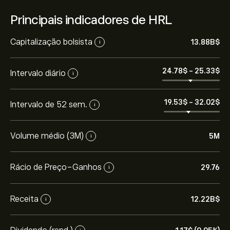
Principais indicadores de HRL
Capitalização bolsista
13.88B‎$‎
i
24.78‎$‎
-
25.33‎$‎
Intervalo diário
i
19.53‎$‎
-
32.02‎$‎
Intervalo de 52 sem.
i
Volume médio (3M)
5M
i
Rácio de Preço-Ganhos
29.76
i
Receita
12.22B‎$‎
i