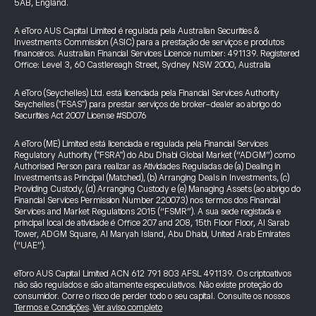
5AB, England.
A eToro AUS Capital Limited é regulada pela Australian Securities &
Investments Commission (ASIC) para a prestação de serviços e produtos
financeiros. Australian Financial Services Licence number: 491139. Registered
Office: Level 3, 60 Castlereagh Street, Sydney NSW 2000, Australia
A eToro (Seychelles) Ltd. está licenciada pela Financial Services Authority
Seychelles ("FSAS") para prestar serviços de broker-dealer ao abrigo do
Securities Act 2007 License #SD076
A eToro (ME) Limited está licenciada e regulada pela Financial Services
Regulatory Authority ("FSRA") do Abu Dhabi Global Market (“ADGM”) como
Authorised Person para realizar as Atividades Reguladas de (a) Dealing in
Investments as Principal (Matched), (b) Arranging Deals in Investments, (c)
Providing Custody, (d) Arranging Custody e (e) Managing Assets (ao abrigo do
Financial Services Permission Number 220073) nos termos dos Financial
Services and Market Regulations 2015 (“FSMR”). A sua sede registada e
principal local de atividade é Office 207 and 208, 15th Floor Floor, Al Sarab
Tower, ADGM Square, Al Maryah Island, Abu Dhabi, United Arab Emirates
(“UAE”).
eToro AUS Capital Limited ACN 612 791 803 AFSL 491139. Os criptoativos
não são regulados e são altamente especulativos. Não existe proteção do
consumidor. Corre o risco de perder todo o seu capital. Consulte os nossos
Termos e Condições
.
Ver aviso completo