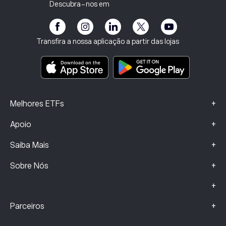
Vulnerabilidade do Cliente
Regulamentação
Descubra-nos em
eToro Academia
Programa de Afiliados
Acessibilidade
Divulgação de riscos
Clube da eToro
Impressum
Termos e Condições
Seguros de Investimento
Transfira a nossa aplicação a partir das lojas
Principais documentos informativos
Smart Portfolios
Dados sobre Queixas (Clientes FCA)
+
Melhores ETFs
+
Apoio
+
Saiba Mais
+
Sobre Nós
+
+
Parceiros