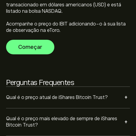
transacionado em dólares americanos (USD) e está
listado na bolsa NASDAQ.
Selecione o período de tempo "1D" ou "1S" no gráfico
Acompanhe o preço do IBIT adicionando-o à sua lista
eToro e diminua o zoom para ver os movimentos
de observação na eToro.
históricos do preço de iShares Bitcoin Trust. O preço de
iShares Bitcoin Trust variou entre -29.99‎$‎ durante o
Para comprar IBIT, visite "iShares Bitcoin Trust (IBIT)" a
Começar
último ano.
página no website da eToro. Depois de ter criado uma
conta e depositado fundos, clique no botão "Negociar"
e decida quanto iShares Bitcoin Trust pretende
comprar. Também pode colocar uma ordem para
comprar IBIT a um preço específico no futuro.
Perguntas Frequentes
+
Qual é o preço atual de iShares Bitcoin Trust?
Qual é o preço mais elevado de sempre de iShares
+
Bitcoin Trust?