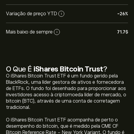
Variação de preço YTD
-26%
i
Mais baixo de sempre
71.7‎$‎
i
O Que É
iShares Bitcoin Trust
?
O iShares Bitcoin Trust ETF é um fundo gerido pela
BlackRock, uma líder gestora de ativos e fornecedora
de ETFs. O fundo foi desenhado para proporcionar aos
investidores acesso à criptomoeda líder de mercado, o
bitcoin (BTC), através de uma conta de corretagem
O preço atual de IBIT é 36.72‎$‎
tradicional.
O iShares Bitcoin Trust ETF acompanha de perto o
desempenho do bitcoin, que é medido pela CME CF
O preço mais elevado de iShares Bitcoin Trust é 71.70‎$‎
Bitcoin Reference Rate - New York Variant. O fundo é