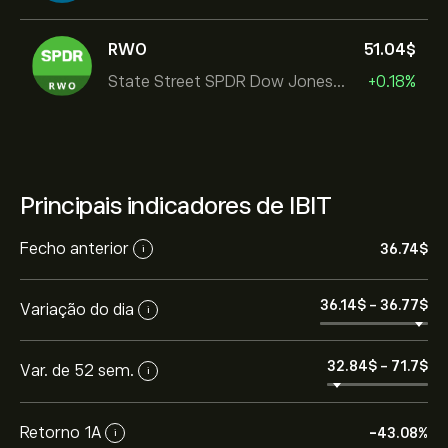
RWO
51.04‎$‎
State Street SPDR Dow Jones Global
+0.18%
Principais indicadores de IBIT
Fecho anterior
36.74‎$‎
i
36.14‎$‎
-
36.77‎$‎
Variação do dia
i
32.84‎$‎
-
71.7‎$‎
Var. de 52 sem.
i
Retorno 1A
-43.08%
i