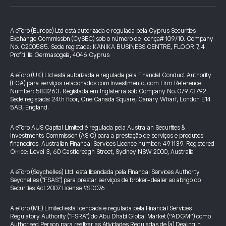
A eToro (Europe) Ltd está autorizada e regulada pela Cyprus Securities
Exchange Commission (CySEC) sob o número de licença# 109/10. Company
No. C200585. Sede registada: KANIKA BUSINESS CENTRE, FLOOR 7, 4
Profiti Ilia Germasogeia, 4046 Cyprus
A eToro (UK) Ltd está autorizada e regulada pela Financial Conduct Authority
(FCA) para serviços relacionados com investimento, com Firm Reference
Number: 583263. Registada em Inglaterra sob Company No. 07973792.
Sede registada: 24th floor, One Canada Square, Canary Wharf, London E14
5AB, England.
A eToro AUS Capital Limited é regulada pela Australian Securities &
Investments Commission (ASIC) para a prestação de serviços e produtos
financeiros. Australian Financial Services Licence number: 491139. Registered
Office: Level 3, 60 Castlereagh Street, Sydney NSW 2000, Australia
A eToro (Seychelles) Ltd. está licenciada pela Financial Services Authority
Seychelles ("FSAS") para prestar serviços de broker-dealer ao abrigo do
Securities Act 2007 License #SD076
A eToro (ME) Limited está licenciada e regulada pela Financial Services
Regulatory Authority ("FSRA") do Abu Dhabi Global Market (“ADGM”) como
Authorised Person para realizar as Atividades Reguladas de (a) Dealing in