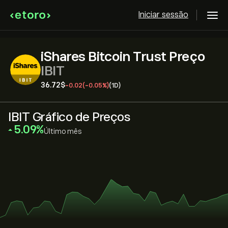
Iniciar sessão
iShares Bitcoin Trust Preço
IBIT
36.72‎$‎
-0.02
(-0.05%)
(1D)
IBIT Gráfico de Preços
‎5.09‎
Último mês