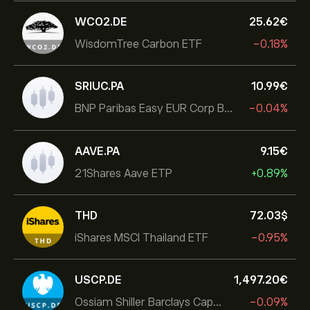
WCO2.DE
25.62‎€‎
WisdomTree Carbon ETF
-0.18%
SRIUC.PA
10.99‎€‎
BNP Paribas Easy EUR Corp Bond SRI Fossil Free Ult
-0.04%
AAVE.PA
9.15‎€‎
21Shares Aave ETP
+0.89%
THD
72.03‎$‎
iShares MSCI Thailand ETF
-0.95%
USCP.DE
1,497.20‎€‎
Ossiam Shiller Barclays Cape US Sector Value TR
-0.09%