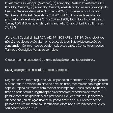
Investments as Principal (Matched), (b) Arranging Deals in Investments, (c)
Providing Custody, (d) Arranging Custody e (e) Managing Assets (ao abrigo do
Financial Services Permission Number 220073) nos termos dos Financial
Services and Market Regulations 2015 (“FSMR”). A sua sede registada e
principal local de atividade é Office 207 and 208, 15th Floor Floor, Al Sarab
Tower, ADGM Square, Al Maryah Island, Abu Dhabi, United Arab Emirates
(“UAE”).
eToro AUS Capital Limited ACN 612 791 803 AFSL 491139. Os criptoativos
não são regulados e são altamente especulativos. Não existe proteção do
consumidor. Corre o risco de perder todo o seu capital. Consulte os nossos
Termos e Condições
.
Ver aviso completo
O desempenho passado não é uma indicação de resultados futuros.
Divulgação geral de riscos
|
Termos e Condições
Negociar com a eToro seguindo e/ou copiando ou replicando as negociações de
outros traders envolve um elevado nível de risco, mesmo quando segue e/ou
copia ou replica os traders com melhor desempenho. Esses riscos incluem o
risco de poder estar a seguir/copiar as decisões de negociação de traders
possivelmente inexperientes/não profissionais, ou de traders cujo objetivo ou
intenção final, ou situação financeira, possa diferir da sua. O desempenho
passado de um membro da Comunidade eToro não é um indicador fiável do
seu desempenho futuro.