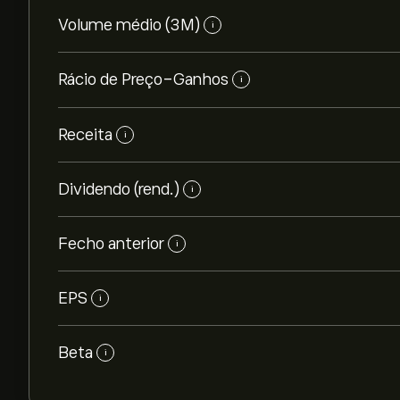
Volume médio (3M)
i
Rácio de Preço-Ganhos
i
Receita
i
Dividendo (rend.)
i
Fecho anterior
i
EPS
i
Beta
i