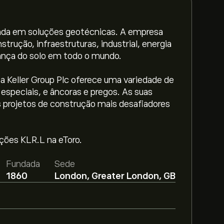
izada em soluções geotécnicas. A empresa
strução, infraestruturas, industrial, energia
urança do solo em todo o mundo.
a Keller Group Plc oferece uma variedade de
speciais, e âncoras e pregos. As suas
 projetos de construção mais desafiadores
ações KLR.L na eToro.
.00‎p‎.
Adira já
na eToro para previsões
Fundada
Sede
1860
London, Greater London, GB
roup Plc com base em tendências de
 crescimento. Descubra a previsão mais
.
‎p‎