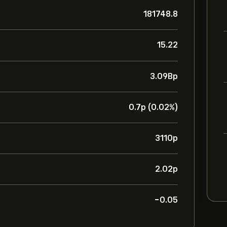
181748.8
15.22
3.09B‎p‎
0.7‎p‎ (0.02%)
3110‎p‎
2.02‎p‎
-0.05