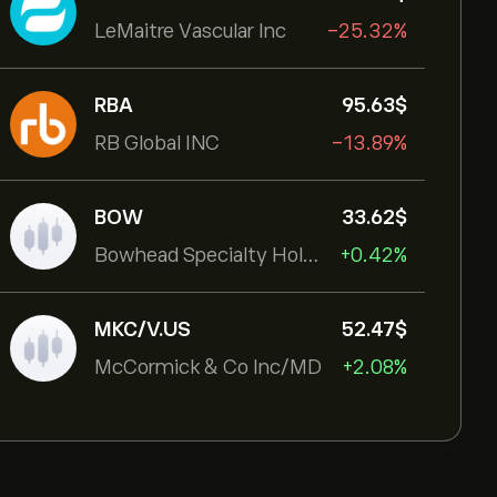
LeMaitre Vascular Inc
-25.32%
RBA
95.63‎$‎
RB Global INC
-13.89%
BOW
33.62‎$‎
Bowhead Specialty Holdings Inc
+0.42%
MKC/V.US
52.47‎$‎
McCormick & Co Inc/MD
+2.08%