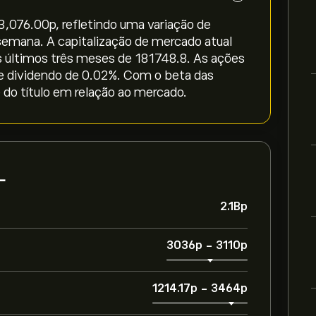
3,076.00‎p‎, refletindo uma variação de
a semana. A capitalização de mercado atual
s últimos três meses de 181748.8. As ações
e dividendo de 0.02%. Com o beta das
e do título em relação ao mercado.
L
2.1B‎p‎
3036‎p‎
-
3110‎p‎
1214.17‎p‎
-
3464‎p‎