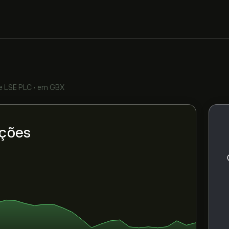
e
LSE PLC
•
em GBX
Ações