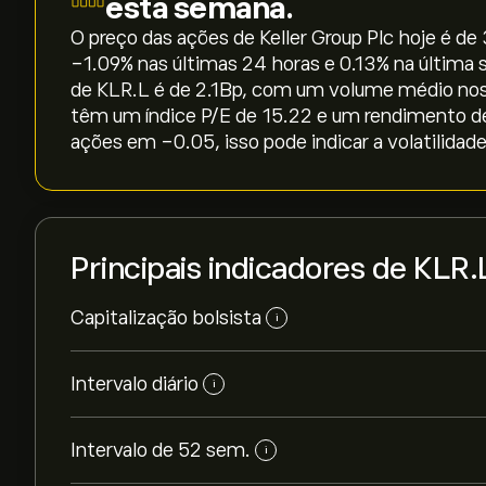
esta semana.
O preço das ações de Keller Group Plc hoje é de 
‎-1.09‎% nas últimas 24 horas e ‎0.13‎% na últim
de KLR.L é de 2.1B‎p‎, com um volume médio no
têm um índice P/E de 15.22 e um rendimento d
ações em -0.05, isso pode indicar a volatilidad
Principais indicadores de KLR.
Capitalização bolsista
i
Intervalo diário
i
Intervalo de 52 sem.
i