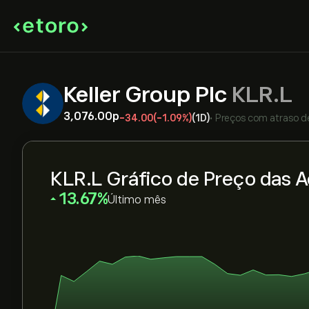
Keller Group Plc
KLR.L
3,076.00‎p‎
-34.00
(-1.09%)
(1D)
•
Preços com atraso d
KLR.L Gráfico de Preço das 
‎13.67‎
Último mês