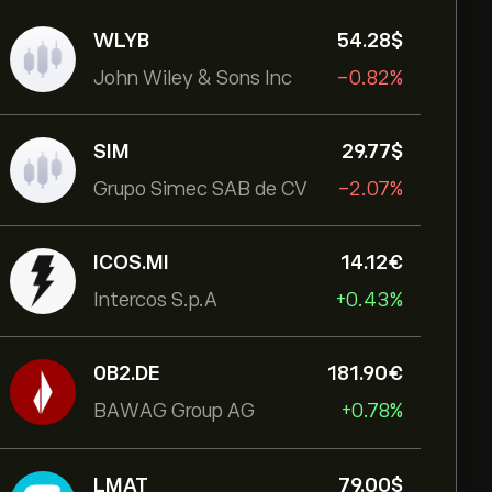
WLYB
54.28‎$‎
John Wiley & Sons Inc
-0.82%
SIM
29.77‎$‎
Grupo Simec SAB de CV
-2.07%
ICOS.MI
14.12‎€‎
Intercos S.p.A
+0.43%
0B2.DE
181.90‎€‎
BAWAG Group AG
+0.78%
LMAT
79.00‎$‎