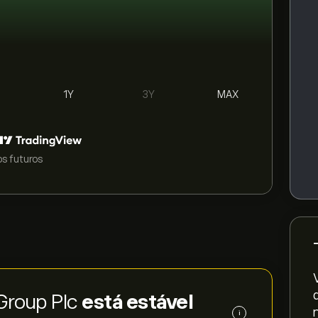
1Y
3Y
MAX
s futuros
 Group Plc
está estável
i