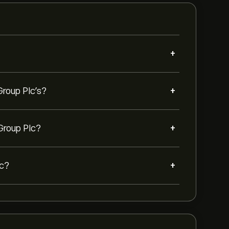
+
+
Group Plc’s?
+
 Group Plc?
+
lc?