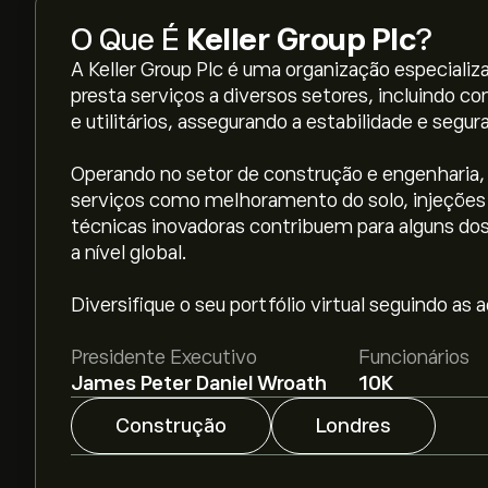
O Que É
Keller Group Plc
?
A Keller Group Plc é uma organização especial
presta serviços a diversos setores, incluindo con
e utilitários, assegurando a estabilidade e seg
Operando no setor de construção e engenharia, 
serviços como melhoramento do solo, injeções e
técnicas inovadoras contribuem para alguns dos
O preço atual da KLR.L é 3,076.00‎p‎.
a nível global.
Diversifique o seu portfólio virtual seguindo as 
O preço médio alvo para Keller Group Plc é 3,076
detalhadas de analistas e metas de preço.
Presidente Executivo
Funcionários
James Peter Daniel Wroath
10K
Os analistas oferecem previsões para Keller G
mercado, relatórios financeiros e projeções de
Construção
Londres
recente para os movimentos futuros dos preços
A capitalização bolsista de Keller Group Plc é 2.1B