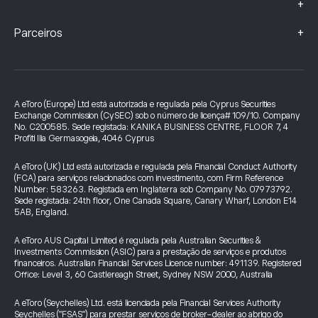
+
+
Parceiros
A eToro (Europe) Ltd está autorizada e regulada pela Cyprus Securities
Exchange Commission (CySEC) sob o número de licença# 109/10. Company
No. C200585. Sede registada: KANIKA BUSINESS CENTRE, FLOOR 7, 4
Profiti Ilia Germasogeia, 4046 Cyprus
A eToro (UK) Ltd está autorizada e regulada pela Financial Conduct Authority
(FCA) para serviços relacionados com investimento, com Firm Reference
Number: 583263. Registada em Inglaterra sob Company No. 07973792.
Sede registada: 24th floor, One Canada Square, Canary Wharf, London E14
5AB, England.
A eToro AUS Capital Limited é regulada pela Australian Securities &
Investments Commission (ASIC) para a prestação de serviços e produtos
financeiros. Australian Financial Services Licence number: 491139. Registered
Office: Level 3, 60 Castlereagh Street, Sydney NSW 2000, Australia
A eToro (Seychelles) Ltd. está licenciada pela Financial Services Authority
Seychelles ("FSAS") para prestar serviços de broker-dealer ao abrigo do