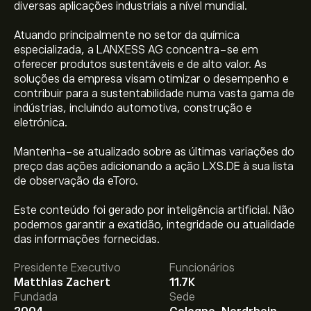
diversas aplicações industriais a nível mundial.
Atuando principalmente no setor da química
especializada, a LANXESS AG concentra-se em
oferecer produtos sustentáveis e de alto valor. As
soluções da empresa visam otimizar o desempenho e
contribuir para a sustentabilidade numa vasta gama de
indústrias, incluindo automotiva, construção e
eletrónica.
Mantenha-se atualizado sobre as últimas variações do
preço das ações adicionando a ação LXS.DE à sua lista
de observação da eToro.
Este conteúdo foi gerado por inteligência artificial. Não
O preço atual da LXS.DE é 16.250‎€‎.
podemos garantir a exatidão, integridade ou atualidade
das informações fornecidas.
Presidente Executivo
Funcionários
O preço médio alvo para LANXESS é 16.250‎€‎.
Adira já
Matthias Zachert
11.7K
na eToro para previsões detalhadas de analistas e
Fundada
Sede