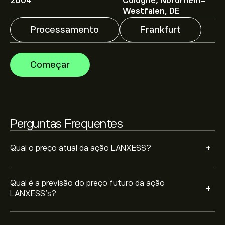
metas de preço.
2004
Cologne, Nordrhein-
Westfalen, DE
Os analistas oferecem previsões para LANXESS com
Processamento
Frankfurt
base em tendências de mercado, relatórios financeiros
e projeções de crescimento. Descubra a previsão mais
recente para os movimentos futuros dos preços.
A capitalização bolsista de LANXESS é 1.42B‎€‎
Começar
Com base nas recomendações de 3 analistas sobre
LXS.DE nos últimos 3 meses, o consenso geral é
Perguntas Frequentes
Venda moderada.
+
Qual o preço atual da ação LANXESS?
Qual é a previsão do preço futuro da ação
+
LANXESS’s?