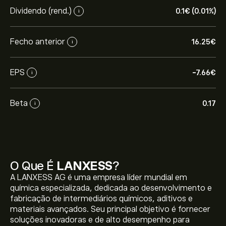
Dividendo (rend.)
0.1‎€‎ (0.01%)
i
Fecho anterior
16.25‎€‎
i
EPS
-7.66‎€‎
i
Beta
0.17
i
O Que É
LANXESS
?
A LANXESS AG é uma empresa líder mundial em
química especializada, dedicada ao desenvolvimento e
fabricação de intermediários químicos, aditivos e
materiais avançados. Seu principal objetivo é fornecer
soluções inovadoras e de alto desempenho para