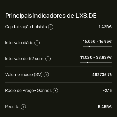
Principais indicadores de LXS.DE
Capitalização bolsista
1.42B‎€‎
i
16.05‎€‎
-
16.95‎€‎
Intervalo diário
i
11.02‎€‎
-
33.839‎€‎
Intervalo de 52 sem.
i
Volume médio (3M)
482736.76
i
Rácio de Preço-Ganhos
-2.15
i
Receita
5.45B‎€‎
i