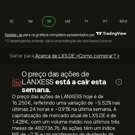
1D
1W
1M
6M
1Y
3Y
MAX
Registe-se
para os gráficos completos apresentados por
*O desempenho anterior não é uma indicação de resultados futuros
Saltar para:
Acerca de LXS.DE >
Como comprar? >
O preço das ações de
LANXESS
está a cair esta
i
semana.
O preço das ações de LANXESS hoje é de
16.250‎€‎, refletindo uma variação de ‎-5.52‎% nas
últimas 24 horas e ‎-0.91‎% na última semana. A
capitalização de mercado atual de LXS.DE é de
1.42B‎€‎, com um volume médio nos últimos três
meses de 482736.76. As ações têm um índice
P/E de -2.15 e um rendimento de dividendo de