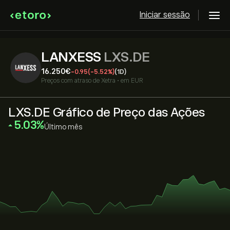
Iniciar sessão
LANXESS
LXS.DE
16.250‎€‎
-0.95
(-5.52%)
(1D)
Preços com atraso de
Xetra
•
em EUR
LXS.DE Gráfico de Preço das Ações
‎5.03‎
Último mês