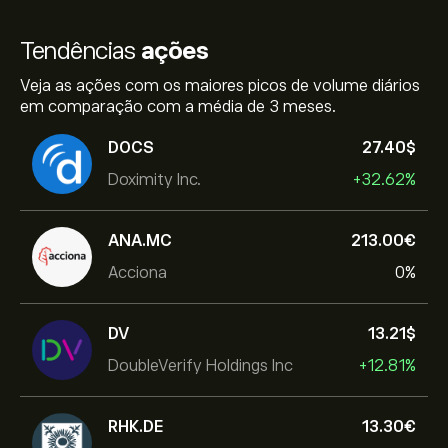
Tendências
ações
Veja as ações com os maiores picos de volume diários
em comparação com a média de 3 meses.
DOCS
27.40‎$‎
Doximity Inc.
+32.62%
ANA.MC
213.00‎€‎
Acciona
0%
DV
13.21‎$‎
DoubleVerify Holdings Inc
+12.81%
RHK.DE
13.30‎€‎