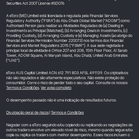
Securities Act 2007 License #SD076
A eToro (ME) Limited está licenciada e regulada pela Financial Services
Regulatory Authority ("FSRA") do Abu Dhabi Global Market (“ADGM”) como
Authorised Person para realizar as Atividades Reguladas de (a) Dealing in
Investments as Principal (Matched), (b) Arranging Deals in Investments, (c)
Providing Custody, (d) Arranging Custody e (e) Managing Assets (ao abrigo do
Financial Services Permission Number 220073) nos termos dos Financial
Services and Market Regulations 2015 (“FSMR”). A sua sede registada e
principal local de atividade é Office 207 and 208, 15th Floor Floor, Al Sarab
Tower, ADGM Square, Al Maryah Island, Abu Dhabi, United Arab Emirates
(“UAE”).
eToro AUS Capital Limited ACN 612 791 803 AFSL 491139. Os criptoativos
não são regulados e são altamente especulativos. Não existe proteção do
consumidor. Corre o risco de perder todo o seu capital. Consulte os nossos
Termos e Condições
.
Ver aviso completo
O desempenho passado não é uma indicação de resultados futuros.
Divulgação geral de riscos
|
Termos e Condições
Negociar com a eToro seguindo e/ou copiando ou replicando as negociações de
outros traders envolve um elevado nível de risco, mesmo quando segue e/ou
copia ou replica os traders com melhor desempenho. Esses riscos incluem o