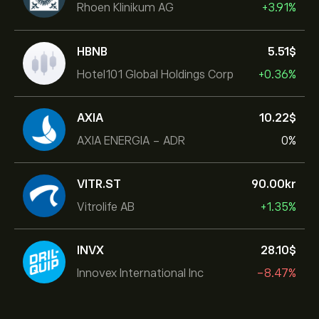
Rhoen Klinikum AG
+3.91%
HBNB
5.51‎$‎
Hotel101 Global Holdings Corp
+0.36%
AXIA
10.22‎$‎
AXIA ENERGIA - ADR
0%
VITR.ST
90.00‎kr‎
Vitrolife AB
+1.35%
INVX
28.10‎$‎
Innovex International Inc
-8.47%