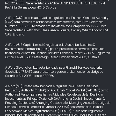
No. C200585. Sede registada: KANIKA BUSINESS CENTRE, FLOOR 7, 4
Profiti Ilia Germasogeia, 4046 Cyprus
A eToro (UK) Ltd está autorizada e regulada pela Financial Conduct Authority
(FCA) para serviços relacionados com investimento, com Firm Reference
Number: 583263. Registada em Inglaterra sob Company No. 07973792.
Sede registada: 24th floor, One Canada Square, Canary Wharf, London E14
5AB, England.
A eToro AUS Capital Limited é regulada pela Australian Securities &
Investments Commission (ASIC) para a prestação de serviços e produtos
financeiros. Australian Financial Services Licence number: 491139. Registered
Office: Level 3, 60 Castlereagh Street, Sydney NSW 2000, Australia
A eToro (Seychelles) Ltd. está licenciada pela Financial Services Authority
Seychelles ("FSAS") para prestar serviços de broker-dealer ao abrigo do
Securities Act 2007 License #SD076
A eToro (ME) Limited está licenciada e regulada pela Financial Services
Regulatory Authority ("FSRA") do Abu Dhabi Global Market (“ADGM”) como
Authorised Person para realizar as Atividades Reguladas de (a) Dealing in
Investments as Principal (Matched), (b) Arranging Deals in Investments, (c)
Providing Custody, (d) Arranging Custody e (e) Managing Assets (ao abrigo do
Financial Services Permission Number 220073) nos termos dos Financial
Services and Market Regulations 2015 (“FSMR”). A sua sede registada e
principal local de atividade é Office 207 and 208, 15th Floor Floor, Al Sarab