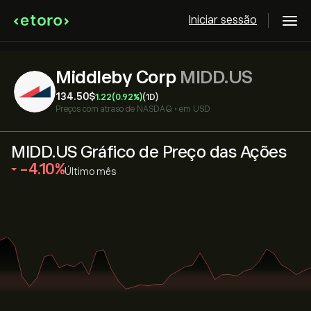
Iniciar sessão
Middleby Corp
MIDD.US
134.50‎$‎
1.22
(0.92%)
(1D)
Preços com atraso de
NASDAQ
•
em USD
MIDD.US Gráfico de Preço das Ações
‎-4.10‎
Último mês