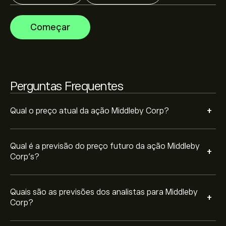
financeiros e projeções de crescimento. Descubra a
previsão mais recente para os movimentos futuros
A capitalização bolsista de Middleby Corp é 6.08B‎$‎
Começar
dos preços.
Perguntas Frequentes
+
Qual o preço atual da ação Middleby Corp?
Qual é a previsão do preço futuro da ação Middleby
+
Corp’s?
Quais são as previsões dos analistas para Middleby
+
Corp?