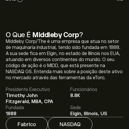
O Que É
Middleby Corp
?
Middleby Corp/The é uma empresa que atua no setor
de maquinaria industrial, tendo sido fundada em 1888.
A sua sede fica em Elgin, no estado de Illinois nos EUA,
atuando em diversos continentes do mundo. O seu
código de ação é o MIDD, que está presente na
O preço atual da MIDD.US é 134.50‎$‎.
NASDAQ GS. Entenda mais sobre a posição deste ativo
no mercado através das ferramentas da eToro.
Presidente Executivo
Funcionários
O preço médio alvo para Middleby Corp é 134.50‎$‎.
Timothy John
8.8K
Adira já
na eToro para previsões detalhadas de analistas
Fitzgerald, MBA, CPA
e metas de preço.
Fundada
Sede
1888
Elgin, Illinois, US
Os analistas oferecem previsões para Middleby Corp
Fabrico
NASDAQ
com base em tendências de mercado, relatórios