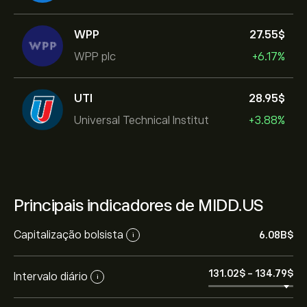
WPP
27.55‎$‎
WPP plc
+6.17%
UTI
28.95‎$‎
Universal Technical Institut
+3.88%
Principais indicadores de MIDD.US
Capitalização bolsista
6.08B‎$‎
i
131.02‎$‎
-
134.79‎$‎
Intervalo diário
i