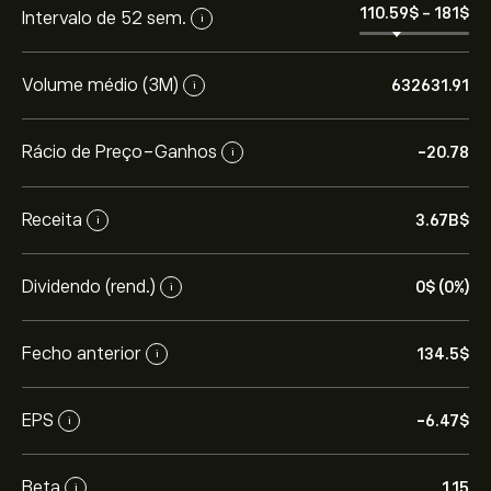
110.59‎$‎
-
181‎$‎
Intervalo de 52 sem.
i
Volume médio (3M)
632631.91
i
Rácio de Preço-Ganhos
-20.78
i
Receita
3.67B‎$‎
i
Dividendo (rend.)
0‎$‎ (0%)
i
Fecho anterior
134.5‎$‎
i
EPS
-6.47‎$‎
i
Beta
1.15
i