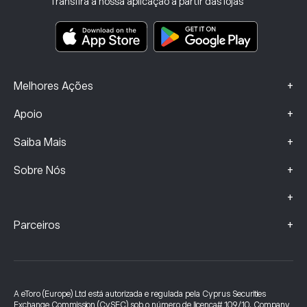
Transfira a nossa aplicação a partir das lojas
Principais documentos informativos
Smart Portfolios
Dados sobre Queixas (Clientes FCA)
+
Melhores Ações
+
Apoio
+
Saiba Mais
+
Sobre Nós
+
+
Parceiros
A eToro (Europe) Ltd está autorizada e regulada pela Cyprus Securities
Exchange Commission (CySEC) sob o número de licença# 109/10. Company