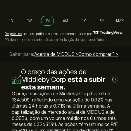
1D
1W
1M
6M
1Y
3Y
MAX
Registe-se
para os gráficos completos apresentados por
*O desempenho anterior não é uma indicação de resultados futuros
Saltar para:
Acerca de MIDD.US >
Como comprar? >
O preço das ações de
Middleby Corp
está a subir
i
esta semana.
O preço das ações de Middleby Corp hoje é de
134.50‎$‎, refletindo uma variação de ‎0.92‎% nas
últimas 24 horas e ‎0.71‎% na última semana. A
capitalização de mercado atual de MIDD.US é de
6.08B‎$‎, com um volume médio nos últimos três
meses de 632631.91. As ações têm um índice P/E
de -20.78 e um rendimento de dividendo de 0%.