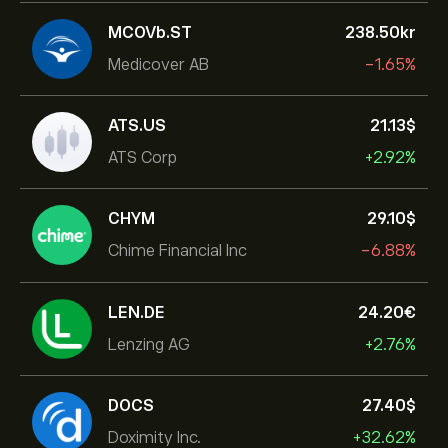
MCOVb.ST
238.50‎kr‎
Medicover AB
-1.65%
ATS.US
21.13‎$‎
ATS Corp
+2.92%
CHYM
29.10‎$‎
Chime Financial Inc
-6.88%
LEN.DE
24.20‎€‎
Lenzing AG
+2.76%
DOCS
27.40‎$‎
Doximity Inc.
+32.62%