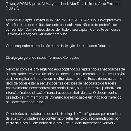
Tower, ADGM Square, Al Maryah Island, Abu Dhabi, United Arab Emirates
(“UAE”).
eToro AUS Capital Limited ACN 612 791 803 AFSL 491139. Os criptoativos
não são regulados e são altamente especulativos. Não existe proteção do
consumidor. Corre o risco de perder todo o seu capital. Consulte os nossos
Termos e Condições
.
Ver aviso completo
O desempenho passado não é uma indicação de resultados futuros.
Divulgação geral de riscos
|
Termos e Condições
Negociar com a eToro seguindo e/ou copiando ou replicando as negociações de
outros traders envolve um elevado nível de risco, mesmo quando segue e/ou
copia ou replica os traders com melhor desempenho. Esses riscos incluem o
risco de poder estar a seguir/copiar as decisões de negociação de traders
possivelmente inexperientes/não profissionais, ou de traders cujo objetivo ou
intenção final, ou situação financeira, possa diferir da sua. O desempenho
passado de um membro da Comunidade eToro não é um indicador fiável do
seu desempenho futuro.
O conteúdo na plataforma de social trading da eToro é gerado por membros
da sua comunidade e não contém aconselhamento ou recomendações por
parte da eToro ou em nome da eToro - Your Social Investment Network.