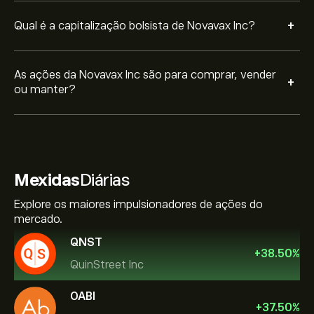
+
Qual é a capitalização bolsista de Novavax Inc?
As ações da Novavax Inc são para comprar, vender
+
ou manter?
Mexidas
Diárias
Explore os maiores impulsionadores de ações do
mercado.
QNST
+
38.50
%
QuinStreet Inc
OABI
+
37.50
%