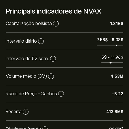
Principais indicadores de NVAX
Capitalização bolsista
1.31B‎$‎
i
7.58‎$‎
-
8.08‎$‎
Intervalo diário
i
5‎$‎
-
11.96‎$‎
Intervalo de 52 sem.
i
Volume médio (3M)
4.53M
i
Rácio de Preço-Ganhos
-5.22
i
Receita
413.8M‎$‎
i