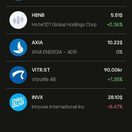
HBNB
5.51‎$‎
Hotel101 Global Holdings Corp
+0.36%
AXIA
10.22‎$‎
AXIA ENERGIA - ADR
0%
VITR.ST
90.00‎kr‎
Vitrolife AB
+1.35%
INVX
28.10‎$‎
Innovex International Inc
-8.47%