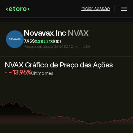
Iniciar sessão
Novavax Inc
NVAX
7.95‎$‎
0.21
(2.71%)
(1D)
Preços com atraso de
NASDAQ
•
em USD
NVAX Gráfico de Preço das Ações
‎-13.96‎
Último mês