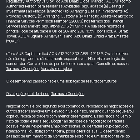
Regulatory Authority ("FSRA") do Abu Dhabi Global Market (“ADGM”) como
Authorised Person para realizar as Atividades Reguladas de (a) Dealing in
Investments as Principal (Matched), (b) Arranging Deals in Investments, (c)
Providing Custody, (d) Arranging Custody e (e) Managing Assets (ao abrigo do
Financial Services Permission Number 220073) nos termos dos Financial
Services and Market Regulations 2015 (“FSMR”). A sua sede registada e
principal local de atividade é Office 207 and 208, 15th Floor Floor, Al Sarab
Tower, ADGM Square, Al Maryah Island, Abu Dhabi, United Arab Emirates
(“UAE”).
eToro AUS Capital Limited ACN 612 791 803 AFSL 491139. Os criptoativos
não são regulados e são altamente especulativos. Não existe proteção do
consumidor. Corre o risco de perder todo o seu capital. Consulte os nossos
Termos e Condições
.
Ver aviso completo
O desempenho passado não é uma indicação de resultados futuros.
Divulgação geral de riscos
|
Termos e Condições
Negociar com a eToro seguindo e/ou copiando ou replicando as negociações de
outros traders envolve um elevado nível de risco, mesmo quando segue e/ou
copia ou replica os traders com melhor desempenho. Esses riscos incluem o
risco de poder estar a seguir/copiar as decisões de negociação de traders
possivelmente inexperientes/não profissionais, ou de traders cujo objetivo ou
intenção final, ou situação financeira, possa diferir da sua. O desempenho
passado de um membro da Comunidade eToro não é um indicador fiável do