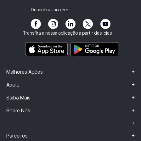
Política de Privacidade
Relatório fiscal
Convidar um Amigo
Os nossos escritórios
Vulnerabilidade do Cliente
Regulamentação
Descubra-nos em
eToro Academia
Programa de Afiliados
Acessibilidade
Divulgação de riscos
Clube da eToro
Impressum
Termos e Condições
Seguros de Investimento
Transfira a nossa aplicação a partir das lojas
Principais documentos informativos
Smart Portfolios
Dados sobre Queixas (Clientes FCA)
+
Melhores Ações
+
Apoio
+
Saiba Mais
+
Sobre Nós
+
+
Parceiros