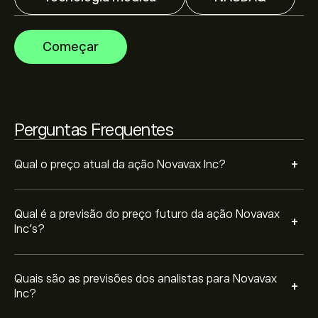
base em tendências de mercado, relatórios financeiros
e projeções de crescimento. Descubra a previsão mais
recente para os movimentos futuros dos preços.
A capitalização bolsista de Novavax Inc é 1.31B‎$‎
Começar
Com base nas recomendações de 3 analistas sobre
NVAX nos últimos 3 meses, o consenso geral é
Perguntas Frequentes
Compra moderada.
+
Qual o preço atual da ação Novavax Inc?
Qual é a previsão do preço futuro da ação Novavax
+
Inc’s?
Quais são as previsões dos analistas para Novavax
+
Inc?