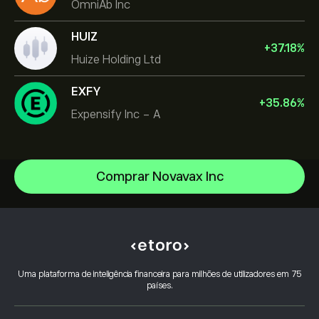
OmniAb Inc
HUIZ
+
37.18
%
Huize Holding Ltd
EXFY
+
35.86
%
Expensify Inc - A
Comprar Novavax Inc
NVIDIA Corporation
Amazon.com Inc
Centro de ajuda
Microsoft
Como depositar
Como funciona o CopyTrading
Apple
Como efetuar levantamentos
Negociação Responsável
Meta Platforms Inc
Porquê escolher o eToro
Abrir conta
Uma plataforma de inteligência financeira para milhões de utilizadores em 75
O que é a Alavancagem & Margem
Celestica Inc
países.
Avaliações do eToro
Como verificar a sua conta
Política de Cookies
Compra e Venda Explicadas
Carreiras
Serviço ao Cliente