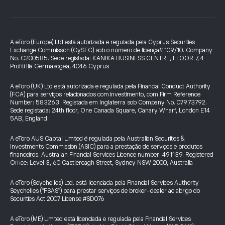
A eToro (Europe) Ltd está autorizada e regulada pela Cyprus Securities
Exchange Commission (CySEC) sob o número de licença# 109/10. Company
No. C200585. Sede registada: KANIKA BUSINESS CENTRE, FLOOR 7, 4
Profiti Ilia Germasogeia, 4046 Cyprus
A eToro (UK) Ltd está autorizada e regulada pela Financial Conduct Authority
(FCA) para serviços relacionados com investimento, com Firm Reference
Number: 583263. Registada em Inglaterra sob Company No. 07973792.
Sede registada: 24th floor, One Canada Square, Canary Wharf, London E14
5AB, England.
A eToro AUS Capital Limited é regulada pela Australian Securities &
Investments Commission (ASIC) para a prestação de serviços e produtos
financeiros. Australian Financial Services Licence number: 491139. Registered
Office: Level 3, 60 Castlereagh Street, Sydney NSW 2000, Australia
A eToro (Seychelles) Ltd. está licenciada pela Financial Services Authority
Seychelles ("FSAS") para prestar serviços de broker-dealer ao abrigo do
Securities Act 2007 License #SD076
A eToro (ME) Limited está licenciada e regulada pela Financial Services