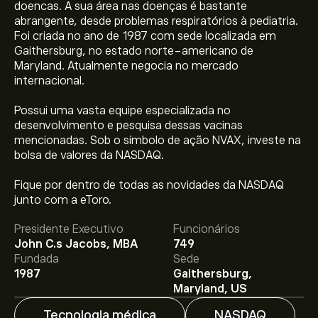
doencas. A sua área nas doenças é bastante
abrangente, desde problemas respiratórios à pediatria.
Foi criada no ano de 1987 com sede localizada em
Gaithersburg, no estado norte-americano de
Maryland. Atualmente negocia no mercado
internacional.
Possui uma vasta equipe especializada no
desenvolvimento e pesquisa dessas vacinas
mencionadas. Sob o símbolo de ação NVAX, investe na
bolsa de valores da NASDAQ.
O preço atual da NVAX é 7.95‎$‎.
Fique por dentro de todas as novidades da NASDAQ
junto com a eToro.
Presidente Executivo
Funcionários
O preço médio alvo para Novavax Inc é 7.95‎$‎.
Adira já
John C.s Jacobs, MBA
749
na eToro para previsões detalhadas de analistas e
Fundada
Sede
metas de preço.
1987
Gaithersburg,
Maryland, US
Os analistas oferecem previsões para Novavax Inc com
Tecnologia médica
NASDAQ