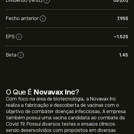
Dividendo (rend.)
0‎$‎ (0%)
i
Fecho anterior
7.95‎$‎
i
EPS
-1.52‎$‎
i
Beta
1.45
i
O Que É
Novavax Inc
?
Com foco na área de biotecnológia, a Novavax Inc
realiza a fabricação e descoberta de vacinas com o
objetivo de combater doenças infecciosas. A empresa
também possui uma vacina candidata ao combate da
Covid 19. Possui diversos testes e ensaios clínicos
sendo desenvolvidos com propósitos em diversas