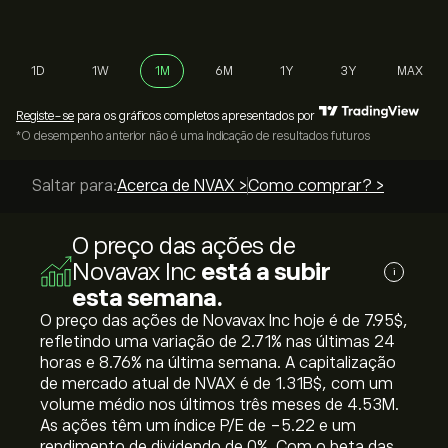
1D
1W
1M
6M
1Y
3Y
MAX
Registe-se
para os gráficos completos apresentados por
*O desempenho anterior não é uma indicação de resultados futuros
Saltar para:
Acerca de NVAX >
Como comprar? >
O preço das ações de
Novavax Inc
está a subir
i
esta semana.
O preço das ações de Novavax Inc hoje é de 7.95‎$‎,
refletindo uma variação de ‎2.71‎% nas últimas 24
horas e ‎8.76‎% na última semana. A capitalização
de mercado atual de NVAX é de 1.31B‎$‎, com um
volume médio nos últimos três meses de 4.53M.
As ações têm um índice P/E de -5.22 e um
rendimento de dividendo de 0%. Com o beta das