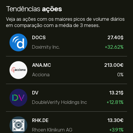
Tendências
ações
Veja as ações com os maiores picos de volume diários
em comparação com a média de 3 meses.
DOCS
27.40‎$‎
Doximity Inc.
+32.62%
ANA.MC
213.00‎€‎
Acciona
0%
DV
13.21‎$‎
DoubleVerify Holdings Inc
+12.81%
RHK.DE
13.30‎€‎
Rhoen Klinikum AG
+3.91%