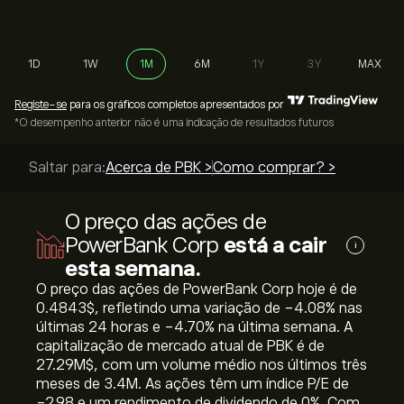
1D
1W
1M
6M
1Y
3Y
MAX
Registe-se
para os gráficos completos apresentados por
*O desempenho anterior não é uma indicação de resultados futuros
Saltar para:
Acerca de PBK >
Como comprar? >
O preço das ações de
PowerBank Corp
está a cair
i
esta semana.
O preço das ações de PowerBank Corp hoje é de
0.4843‎$‎, refletindo uma variação de ‎-4.08‎% nas
últimas 24 horas e ‎-4.70‎% na última semana. A
capitalização de mercado atual de PBK é de
27.29M‎$‎, com um volume médio nos últimos três
meses de 3.4M. As ações têm um índice P/E de
-2.98 e um rendimento de dividendo de 0%. Com