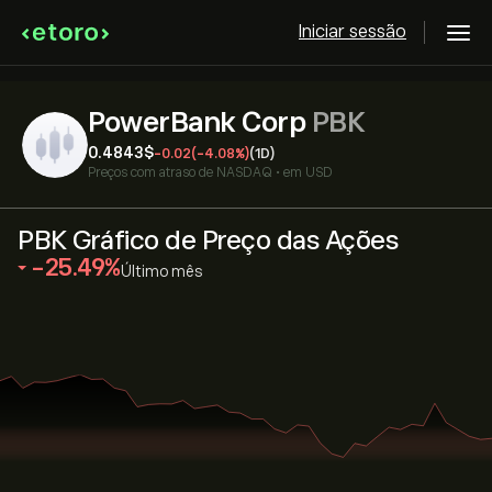
Iniciar sessão
PowerBank Corp
PBK
0.4843‎$‎
-0.02
(-4.08%)
(1D)
Preços com atraso de
NASDAQ
•
em USD
PBK Gráfico de Preço das Ações
‎-25.49‎
Último mês