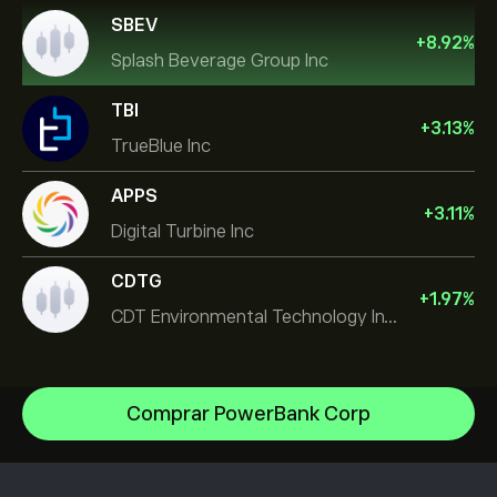
SBEV
+
8.92
%
Splash Beverage Group Inc
TBI
+
3.13
%
TrueBlue Inc
APPS
+
3.11
%
Digital Turbine Inc
CDTG
+
1.97
%
CDT Environmental Technology Investment Holdings L
Comprar PowerBank Corp
NVIDIA Corporation
Amazon.com Inc
Centro de ajuda
Microsoft