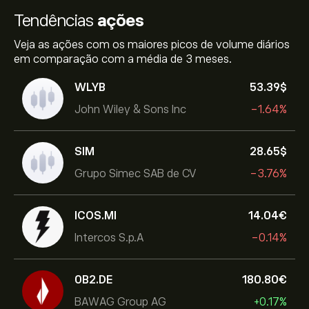
Tendências
ações
Veja as ações com os maiores picos de volume diários
em comparação com a média de 3 meses.
WLYB
53.39‎$‎
John Wiley & Sons Inc
-1.64%
SIM
28.65‎$‎
Grupo Simec SAB de CV
-3.76%
ICOS.MI
14.04‎€‎
Intercos S.p.A
-0.14%
0B2.DE
180.80‎€‎
BAWAG Group AG
+0.17%