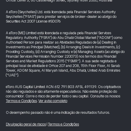
Office: Level 3, 60 Castlereagh Street, Sydney NSW 2000, Australia
A eToro (Seychelles) Ltd. está licenciada pela Financial Services Authority
Seychelles ("FSAS") para prestar serviços de broker-dealer ao abrigo do
Securities Act 2007 License #SD076
A eToro (ME) Limited está licenciada e regulada pela Financial Services
Regulatory Authority ("FSRA") do Abu Dhabi Global Market (“ADGM”) como
Authorised Person para realizar as Atividades Reguladas de (a) Dealing in
Investments as Principal (Matched), (b) Arranging Deals in Investments, (c)
Providing Custody, (d) Arranging Custody e (e) Managing Assets (ao abrigo do
Financial Services Permission Number 220073) nos termos dos Financial
Services and Market Regulations 2015 (“FSMR”). A sua sede registada e
principal local de atividade é Office 207 and 208, 15th Floor Floor, Al Sarab
Tower, ADGM Square, Al Maryah Island, Abu Dhabi, United Arab Emirates
(“UAE”).
eToro AUS Capital Limited ACN 612 791 803 AFSL 491139. Os criptoativos
não são regulados e são altamente especulativos. Não existe proteção do
consumidor. Corre o risco de perder todo o seu capital. Consulte os nossos
Termos e Condições
.
Ver aviso completo
O desempenho passado não é uma indicação de resultados futuros.
Divulgação geral de riscos
|
Termos e Condições