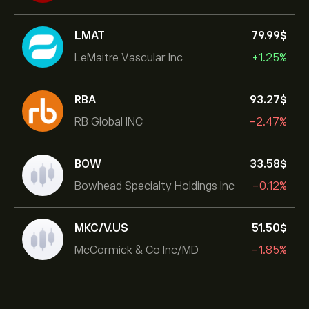
LMAT
79.99‎$‎
LeMaitre Vascular Inc
+1.25%
RBA
93.27‎$‎
RB Global INC
-2.47%
BOW
33.58‎$‎
Bowhead Specialty Holdings Inc
-0.12%
MKC/V.US
51.50‎$‎
McCormick & Co Inc/MD
-1.85%