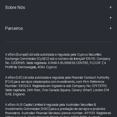
+
Sobre Nós
+
+
Parceiros
A eToro (Europe) Ltd está autorizada e regulada pela Cyprus Securities
Exchange Commission (CySEC) sob o número de licença# 109/10. Company
No. C200585. Sede registada: KANIKA BUSINESS CENTRE, FLOOR 7, 4
Profiti Ilia Germasogeia, 4046 Cyprus
A eToro (UK) Ltd está autorizada e regulada pela Financial Conduct Authority
(FCA) para serviços relacionados com investimento, com Firm Reference
Number: 583263. Registada em Inglaterra sob Company No. 07973792.
Sede registada: 24th floor, One Canada Square, Canary Wharf, London E14
5AB, England.
A eToro AUS Capital Limited é regulada pela Australian Securities &
Investments Commission (ASIC) para a prestação de serviços e produtos
financeiros. Australian Financial Services Licence number: 491139. Registered