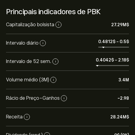
Principais indicadores de PBK
Capitalização bolsista
27.29M‎$‎
i
0.4812‎$‎
-
0.5‎$‎
Intervalo diário
i
0.4042‎$‎
-
2.18‎$‎
Intervalo de 52 sem.
i
Volume médio (3M)
3.4M
i
Rácio de Preço-Ganhos
-2.98
i
O preço atual da PBK é 0.4843‎$‎.
Receita
28.24M‎$‎
i