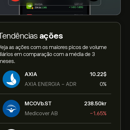
Tendências
ações
Veja as ações com os maiores picos de volume
diários em comparação com a média de 3
meses.
AXIA
10.22‎$‎
AXIA ENERGIA - ADR
0%
MCOVb.ST
238.50‎kr‎
Medicover AB
-1.65%