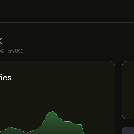
K
AQ
•
em USD
ões