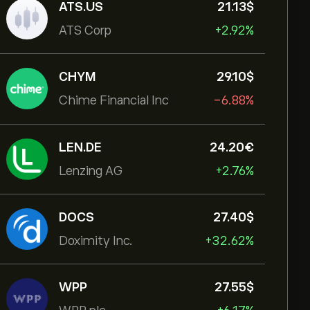
ATS.US
21.13‎$‎
ATS Corp
+2.92%
CHYM
29.10‎$‎
Chime Financial Inc
-6.88%
LEN.DE
24.20‎€‎
Lenzing AG
+2.76%
DOCS
27.40‎$‎
Doximity Inc.
+32.62%
WPP
27.55‎$‎