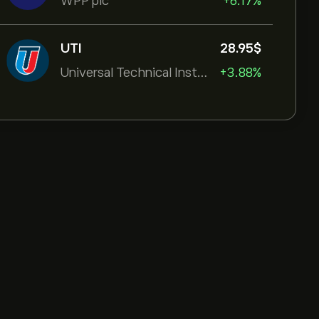
WPP plc
+6.17%
UTI
28.95‎$‎
Universal Technical Institut
+3.88%