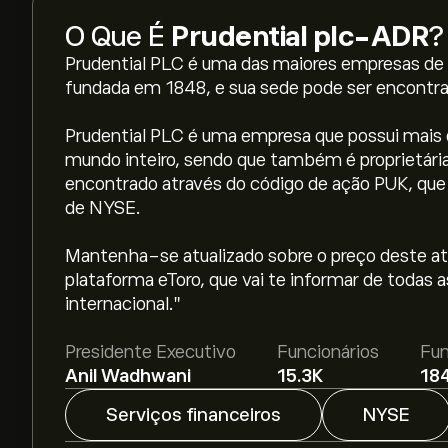
O Que É
Prudential plc-ADR
?
Prudential PLC é uma das maiores empresas de 
fundada em 1848, e sua sede pode ser encontrad
Prudential PLC é uma empresa que possui mais d
mundo inteiro, sendo que também é proprietári
encontrado através do código de ação PUK, que 
de NYSE.
O preço atual da PUK é 28.28‎$‎.
Mantenha-se atualizado sobre o preço deste ati
plataforma eToro, que vai te informar de todas 
internacional."
O preço médio alvo para Prudential plc-ADR é 28
detalhadas de analistas e metas de preço.
Presidente Executivo
Funcionários
Fu
Anil Wadhwani
15.3K
18
Os analistas oferecem previsões para Prudent
mercado, relatórios financeiros e projeções de
Serviços financeiros
NYSE
recente para os movimentos futuros dos preços