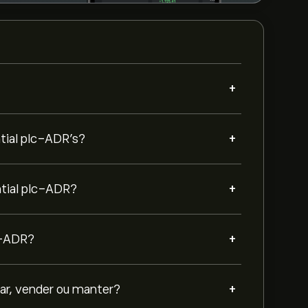
+
+
ntial plc-ADR’s?
+
ntial plc-ADR?
+
lc-ADR?
+
ar, vender ou manter?