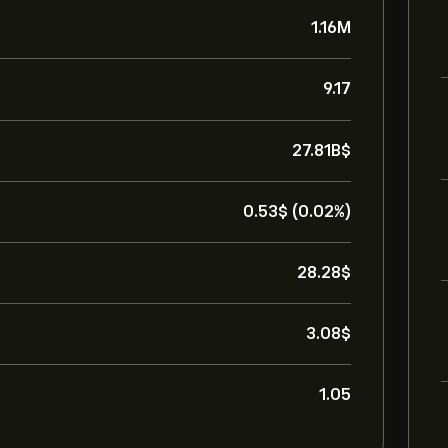
1.16M
9.17
27.81B‎$‎
0.53‎$‎ (0.02%)
28.28‎$‎
3.08‎$‎
1.05