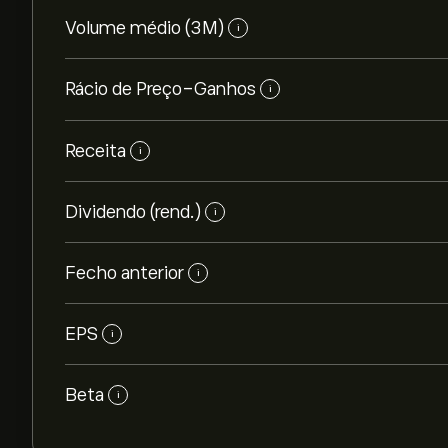
Volume médio (3M)
i
Rácio de Preço-Ganhos
i
Receita
i
Dividendo (rend.)
i
Fecho anterior
i
EPS
i
Beta
i