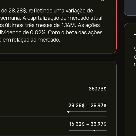
de 28.28‎$‎, refletindo uma variação de
ma semana. A capitalização de mercado atual
s últimos três meses de 1.16M. As ações
dividendo de 0.02%. Com o beta das ações
ulo em relação ao mercado.
35.17B‎$‎
28.28‎$‎
-
28.97‎$‎
16.32‎$‎
-
33.97‎$‎