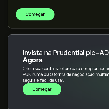
A capitalização bolsista de Prudential plc-ADR é
Começar
Com base nas recomendações de 1 analistas so
geral é Compra moderada.
Invista na Prudential plc-A
Agora
Crie a sua conta na eToro para comprar açõe
PUK numa plataforma de negociação multiat
segura e fácil de usar.
Começar