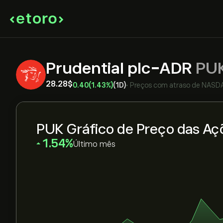
Prudential plc-ADR
PU
28.28‎$‎
0.40
(1.43%)
(1D)
•
Preços com atraso de
NASD
PUK Gráfico de Preço das Aç
‎1.54‎
Último mês