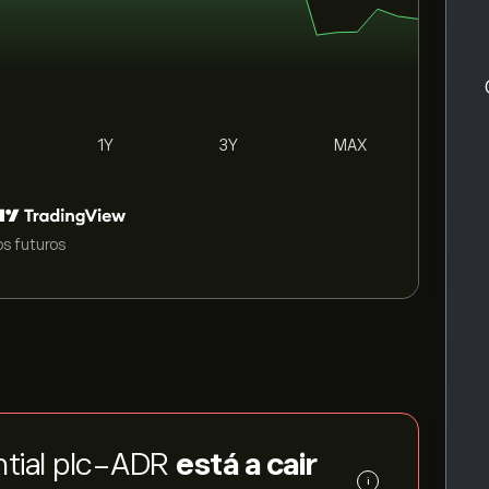
1Y
3Y
MAX
s futuros
ntial plc-ADR
está a cair
i