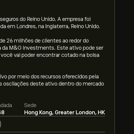
seguros do Reino Unido. A empresa foi
a em Londres, na Inglaterra, Reino Unido.
e 26 milhões de clientes ao redor do
a da M&G Investments. Este ativo pode ser
você vai poder encontrar cotado na bolsa
vo por meio dos recursos oferecidos pela
as oscilações deste ativo dentro do mercado
.28‎$‎.
Adira já
na eToro para previsões
ndada
Sede
48
Hong Kong, Greater London, HK
ial plc-ADR com base em tendências de
 crescimento. Descubra a previsão mais
.