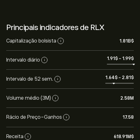
Principais indicadores de RLX
Capitalização bolsista
1.81B‎$‎
i
1.91‎$‎
-
1.99‎$‎
Intervalo diário
i
1.64‎$‎
-
2.81‎$‎
Intervalo de 52 sem.
i
Volume médio (3M)
2.58M
i
Rácio de Preço-Ganhos
17.58
i
Receita
618.91M‎$‎
i