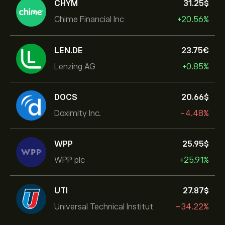
CHYM
31.25‎$‎
Chime Financial Inc
+20.56%
LEN.DE
23.75‎€‎
Lenzing AG
+0.85%
DOCS
20.66‎$‎
Doximity Inc.
-4.48%
WPP
25.95‎$‎
WPP plc
+25.91%
UTI
27.87‎$‎
Universal Technical Institut
-34.22%