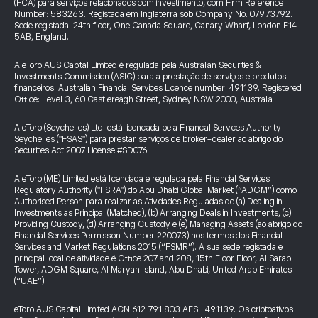
(FCA) para serviços relacionados com investimento, com Firm Reference
Number: 583263. Registada em Inglaterra sob Company No. 07973792.
Sede registada: 24th floor, One Canada Square, Canary Wharf, London E14
5AB, England.
A eToro AUS Capital Limited é regulada pela Australian Securities &
Investments Commission (ASIC) para a prestação de serviços e produtos
financeiros. Australian Financial Services Licence number: 491139. Registered
Office: Level 3, 60 Castlereagh Street, Sydney NSW 2000, Australia
A eToro (Seychelles) Ltd. está licenciada pela Financial Services Authority
Seychelles ("FSAS") para prestar serviços de broker-dealer ao abrigo do
Securities Act 2007 License #SD076
A eToro (ME) Limited está licenciada e regulada pela Financial Services
Regulatory Authority ("FSRA") do Abu Dhabi Global Market (“ADGM”) como
Authorised Person para realizar as Atividades Reguladas de (a) Dealing in
Investments as Principal (Matched), (b) Arranging Deals in Investments, (c)
Providing Custody, (d) Arranging Custody e (e) Managing Assets (ao abrigo do
Financial Services Permission Number 220073) nos termos dos Financial
Services and Market Regulations 2015 (“FSMR”). A sua sede registada e
principal local de atividade é Office 207 and 208, 15th Floor Floor, Al Sarab
Tower, ADGM Square, Al Maryah Island, Abu Dhabi, United Arab Emirates
(“UAE”).
eToro AUS Capital Limited ACN 612 791 803 AFSL 491139. Os criptoativos