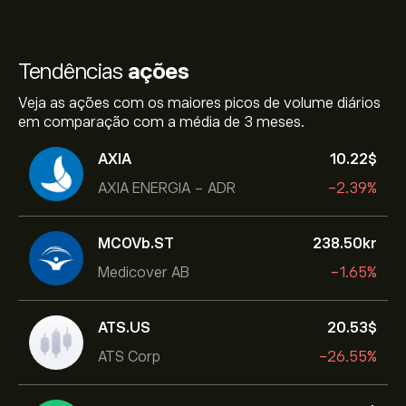
Tendências
ações
Veja as ações com os maiores picos de volume diários
em comparação com a média de 3 meses.
AXIA
10.22‎$‎
AXIA ENERGIA - ADR
-2.39%
MCOVb.ST
238.50‎kr‎
Medicover AB
-1.65%
ATS.US
20.53‎$‎
ATS Corp
-26.55%