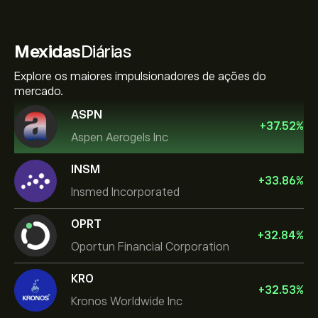
Mexidas
Diárias
Explore os maiores impulsionadores de ações do
mercado.
ASPN
+
37.52
%
Aspen Aerogels Inc
INSM
+
33.86
%
Insmed Incorporated
OPRT
+
32.84
%
Oportun Financial Corporation
KRO
+
32.53
%
Kronos Worldwide Inc