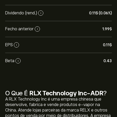
Dividendo (rend.)
0.11‎$‎ (0.06%)
i
Fecho anterior
1.99‎$‎
i
EPS
0.11‎$‎
i
Beta
0.43
i
O Que É
RLX Technology Inc-ADR
?
A RLX Technology Inc é uma empresa chinesa que
desenvolve, fabrica e vende produtos e-vapor na
China. Atende lojas parceiras da marca RELX e outros
pontos de venda por meio de distribuidores. A empresa