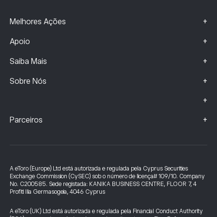
+
Melhores Ações
+
Apoio
+
Saiba Mais
+
Sobre Nós
+
+
Parceiros
A eToro (Europe) Ltd está autorizada e regulada pela Cyprus Securities
Exchange Commission (CySEC) sob o número de licença# 109/10. Company
No. C200585. Sede registada: KANIKA BUSINESS CENTRE, FLOOR 7, 4
Profiti Ilia Germasogeia, 4046 Cyprus
A eToro (UK) Ltd está autorizada e regulada pela Financial Conduct Authority