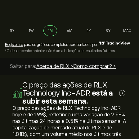
1D
1W
1M
6M
1Y
3Y
MAX
Registe-se
para os gráficos completos apresentados por
*O desempenho anterior não é uma indicação de resultados futuros
Saltar para:
Acerca de RLX >
Como comprar? >
O preço das ações de RLX
Technology Inc-ADR
está a
i
subir esta semana.
O preço das ações de RLX Technology Inc-ADR
hoje é de 1.99‎$‎, refletindo uma variação de ‎2.58‎%
nas últimas 24 horas e ‎0.51‎% na última semana. A
capitalização de mercado atual de RLX é de
1.81B‎$‎, com um volume médio nos últimos três