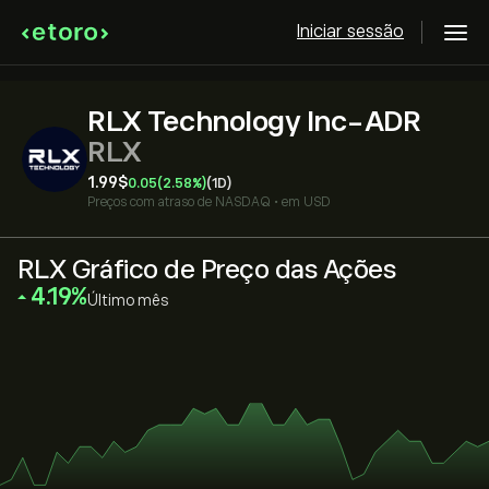
Iniciar sessão
RLX Technology Inc-ADR
RLX
1.99‎$‎
0.05
(2.58%)
(1D)
Preços com atraso de
NASDAQ
•
em USD
RLX Gráfico de Preço das Ações
‎4.19‎
Último mês