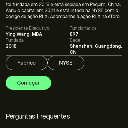
foi fundada em 2018 e está sediada em Pequim, China.
Abriu o capital em 2021 e está listada na NYSE com o
O preço atual da RLX é 1.99‎$‎.
código de ação RLX. Acompanhe a ação RLX na eToro.
Presidente Executivo
Funcionários
Ying Wang, MBA
897
O preço médio alvo para RLX Technology Inc-ADR é
Fundada
Sede
1.99‎$‎.
Adira já
na eToro para previsões detalhadas de
2018
Shenzhen, Guangdong,
analistas e metas de preço.
CN
Fabrico
NYSE
Os analistas oferecem previsões para RLX Technology
Inc-ADR com base em tendências de mercado,
relatórios financeiros e projeções de crescimento.
Começar
Descubra a previsão mais recente para os movimentos
futuros dos preços.
A capitalização bolsista de RLX Technology Inc-ADR é
1.81B‎$‎
Perguntas Frequentes
Com base nas recomendações de 0 analistas sobre
RLX nos últimos 3 meses, o consenso geral é Manter.