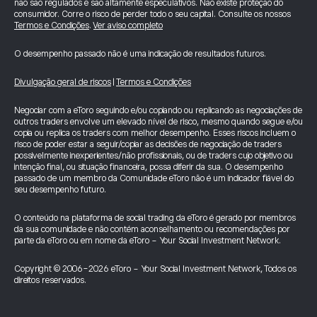
não são regulados e são altamente especulativos. Não existe proteção do
consumidor. Corre o risco de perder todo o seu capital. Consulte os nossos
Termos e Condições
.
Ver aviso completo
O desempenho passado não é uma indicação de resultados futuros.
Divulgação geral de riscos
|
Termos e Condições
Negociar com a eToro seguindo e/ou copiando ou replicando as negociações de
outros traders envolve um elevado nível de risco, mesmo quando segue e/ou
copia ou replica os traders com melhor desempenho. Esses riscos incluem o
risco de poder estar a seguir/copiar as decisões de negociação de traders
possivelmente inexperientes/não profissionais, ou de traders cujo objetivo ou
intenção final, ou situação financeira, possa diferir da sua. O desempenho
passado de um membro da Comunidade eToro não é um indicador fiável do
seu desempenho futuro.
O conteúdo na plataforma de social trading da eToro é gerado por membros
da sua comunidade e não contém aconselhamento ou recomendações por
parte da eToro ou em nome da eToro - Your Social Investment Network.
Copyright © 2006-2026 eToro - Your Social Investment Network, Todos os
direitos reservados.