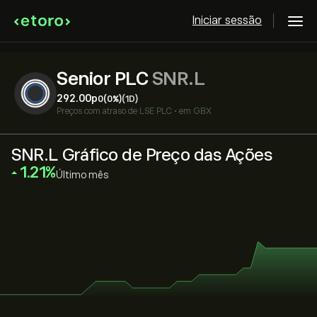
Iniciar sessão
Senior PLC
SNR.L
292.00‎p‎
0
(0%)
(1D)
Preços com atraso de
LSE PLC
•
em GBX
SNR.L Gráfico de Preço das Ações
‎1.21‎
Último mês