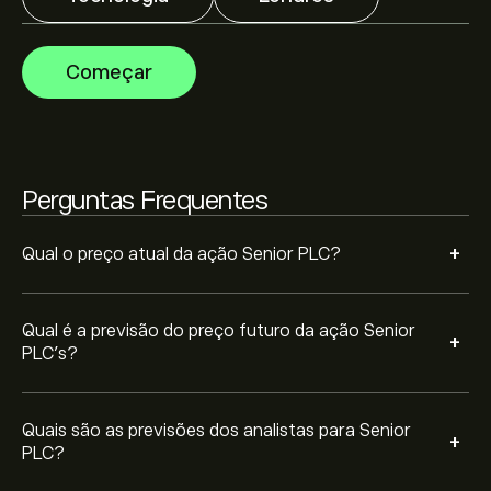
base em tendências de mercado, relatórios financeiros
e projeções de crescimento. Descubra a previsão mais
recente para os movimentos futuros dos preços.
A capitalização bolsista de Senior PLC é 1.21B‎p‎
Começar
Com base nas recomendações de 0 analistas sobre
SNR.L nos últimos 3 meses, o consenso geral é
Perguntas Frequentes
Compra moderada.
+
Qual o preço atual da ação Senior PLC?
Qual é a previsão do preço futuro da ação Senior
+
PLC’s?
Quais são as previsões dos analistas para Senior
+
PLC?