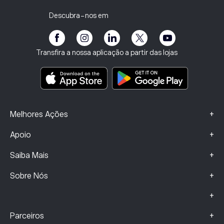
Política de Privacidade
Relatório fiscal
Convidar um Amigo
Os nossos escritórios
Vulnerabilidade do Cliente
Regulamentação
Descubra-nos em
eToro Academia
Programa de Afiliados
Acessibilidade
Divulgação de riscos
Clube da eToro
Impressum
Termos e Condições
Seguros de Investimento
Transfira a nossa aplicação a partir das lojas
Principais documentos informativos
Smart Portfolios
Dados sobre Queixas (Clientes FCA)
+
Melhores Ações
+
Apoio
+
Saiba Mais
+
Sobre Nós
+
+
Parceiros