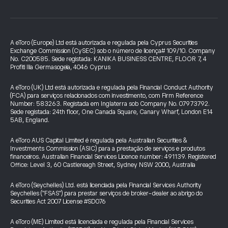
A eToro (Europe) Ltd está autorizada e regulada pela Cyprus Securities
Exchange Commission (CySEC) sob o número de licença# 109/10. Company
No. C200585. Sede registada: KANIKA BUSINESS CENTRE, FLOOR 7, 4
Profiti Ilia Germasogeia, 4046 Cyprus
A eToro (UK) Ltd está autorizada e regulada pela Financial Conduct Authority
(FCA) para serviços relacionados com investimento, com Firm Reference
Number: 583263. Registada em Inglaterra sob Company No. 07973792.
Sede registada: 24th floor, One Canada Square, Canary Wharf, London E14
5AB, England.
A eToro AUS Capital Limited é regulada pela Australian Securities &
Investments Commission (ASIC) para a prestação de serviços e produtos
financeiros. Australian Financial Services Licence number: 491139. Registered
Office: Level 3, 60 Castlereagh Street, Sydney NSW 2000, Australia
A eToro (Seychelles) Ltd. está licenciada pela Financial Services Authority
Seychelles ("FSAS") para prestar serviços de broker-dealer ao abrigo do
Securities Act 2007 License #SD076
A eToro (ME) Limited está licenciada e regulada pela Financial Services