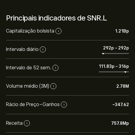
Principais indicadores de SNR.L
Capitalização bolsista
1.21B‎p‎
i
292‎p‎
-
292‎p‎
Intervalo diário
i
111.83‎p‎
-
316‎p‎
Intervalo de 52 sem.
i
Volume médio (3M)
2.78M
i
Rácio de Preço-Ganhos
-347.62
i
Receita
757.8M‎p‎
i