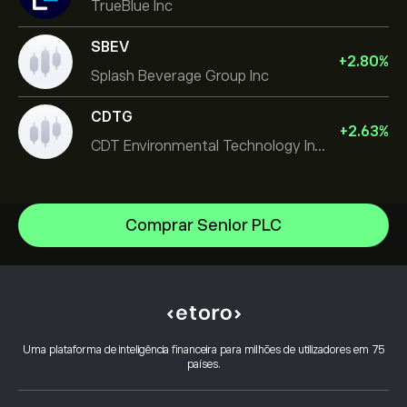
TrueBlue Inc
SBEV
+
2.80
%
Splash Beverage Group Inc
CDTG
+
2.63
%
CDT Environmental Technology Investment Holdings L
Comprar Senior PLC
NVIDIA Corporation
Amazon.com Inc
Centro de ajuda
Microsoft
Como depositar
Como funciona o CopyTrading
Apple
Como efetuar levantamentos
Negociação Responsável
Meta Platforms Inc
Porquê escolher o eToro
Abrir conta
Uma plataforma de inteligência financeira para milhões de utilizadores em 75
O que é a Alavancagem & Margem
Micron Technology, Inc.
países.
Avaliações do eToro
Como verificar a sua conta
Política de Cookies
Compra e Venda Explicadas
Carreiras
Serviço ao Cliente