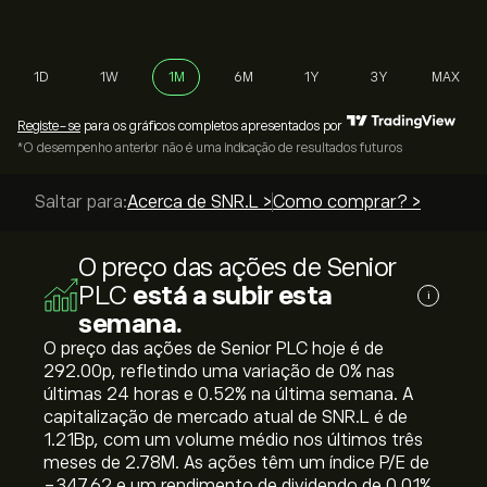
1D
1W
1M
6M
1Y
3Y
MAX
Registe-se
para os gráficos completos apresentados por
*O desempenho anterior não é uma indicação de resultados futuros
Saltar para:
Acerca de SNR.L >
Como comprar? >
O preço das ações de Senior
PLC
está a subir esta
i
semana.
O preço das ações de Senior PLC hoje é de
292.00‎p‎, refletindo uma variação de ‎0‎% nas
últimas 24 horas e ‎0.52‎% na última semana. A
capitalização de mercado atual de SNR.L é de
1.21B‎p‎, com um volume médio nos últimos três
meses de 2.78M. As ações têm um índice P/E de
-347.62 e um rendimento de dividendo de 0.01%.