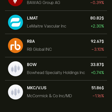
BAWAG Group AG
-0.39%
LMAT
80.82‎$‎
LeMaitre Vascular Inc
+2.30%
RBA
92.67‎$‎
RB Global INC
-3.10%
BOW
33.87‎$‎
Bowhead Specialty Holdings Inc
+0.74%
MKC/V.US
51.86‎$‎
McCormick & Co Inc/MD
-1.16%