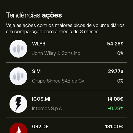
Tendências
ações
Veja as ações com os maiores picos de volume diários
em comparação com a média de 3 meses.
WLYB
54.28‎$‎
John Wiley & Sons Inc
0%
SIM
29.77‎$‎
Grupo Simec SAB de CV
0%
ICOS.MI
14.08‎€‎
Intercos S.p.A
+0.28%
0B2.DE
181.00‎€‎