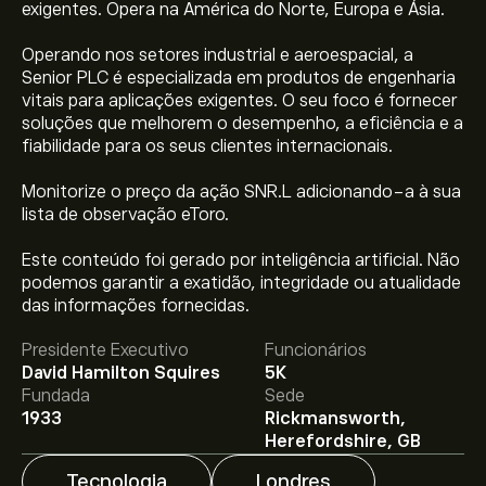
exigentes. Opera na América do Norte, Europa e Ásia.
Operando nos setores industrial e aeroespacial, a
Senior PLC é especializada em produtos de engenharia
vitais para aplicações exigentes. O seu foco é fornecer
soluções que melhorem o desempenho, a eficiência e a
fiabilidade para os seus clientes internacionais.
Monitorize o preço da ação SNR.L adicionando-a à sua
lista de observação eToro.
Este conteúdo foi gerado por inteligência artificial. Não
O preço atual da SNR.L é 292.00‎p‎.
podemos garantir a exatidão, integridade ou atualidade
das informações fornecidas.
Presidente Executivo
Funcionários
O preço médio alvo para Senior PLC é 292.00‎p‎.
Adira já
David Hamilton Squires
5K
na eToro para previsões detalhadas de analistas e
Fundada
Sede
metas de preço.
1933
Rickmansworth,
Herefordshire, GB
Os analistas oferecem previsões para Senior PLC com
Tecnologia
Londres