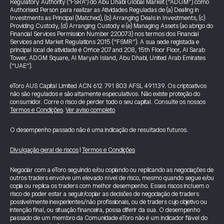
Regulatory Authority ("FSRA") do Abu Dhabi Global Market (“ADGM”) como
Authorised Person para realizar as Atividades Reguladas de (a) Dealing in
Investments as Principal (Matched), (b) Arranging Deals in Investments, (c)
Providing Custody, (d) Arranging Custody e (e) Managing Assets (ao abrigo do
Financial Services Permission Number 220073) nos termos dos Financial
Services and Market Regulations 2015 (“FSMR”). A sua sede registada e
principal local de atividade é Office 207 and 208, 15th Floor Floor, Al Sarab
Tower, ADGM Square, Al Maryah Island, Abu Dhabi, United Arab Emirates
(“UAE”).
eToro AUS Capital Limited ACN 612 791 803 AFSL 491139. Os criptoativos
não são regulados e são altamente especulativos. Não existe proteção do
consumidor. Corre o risco de perder todo o seu capital. Consulte os nossos
Termos e Condições
.
Ver aviso completo
O desempenho passado não é uma indicação de resultados futuros.
Divulgação geral de riscos
|
Termos e Condições
Negociar com a eToro seguindo e/ou copiando ou replicando as negociações de
outros traders envolve um elevado nível de risco, mesmo quando segue e/ou
copia ou replica os traders com melhor desempenho. Esses riscos incluem o
risco de poder estar a seguir/copiar as decisões de negociação de traders
possivelmente inexperientes/não profissionais, ou de traders cujo objetivo ou
intenção final, ou situação financeira, possa diferir da sua. O desempenho
passado de um membro da Comunidade eToro não é um indicador fiável do