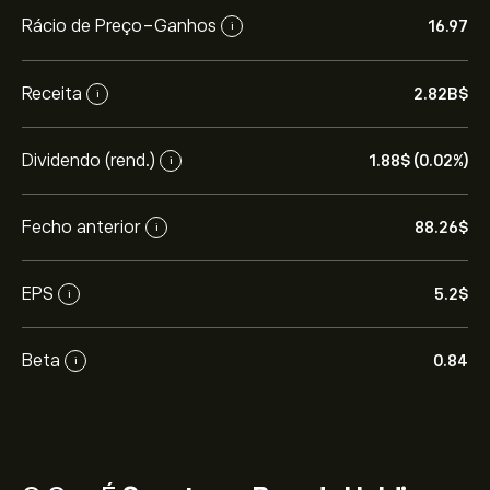
Rácio de Preço-Ganhos
16.97
i
Receita
2.82B‎$‎
i
Dividendo (rend.)
1.88‎$‎ (0.02%)
i
Fecho anterior
88.26‎$‎
i
EPS
5.2‎$‎
i
Beta
0.84
i