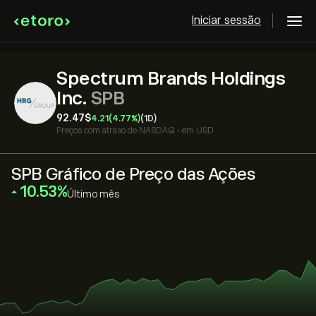
Iniciar sessão
Spectrum Brands Holdings
Inc.
SPB
92.47‎$‎
4.21
(4.77%)
(1D)
Preços com atraso de
NASDAQ
•
em USD
SPB Gráfico de Preço das Ações
‎10.53‎
Último mês