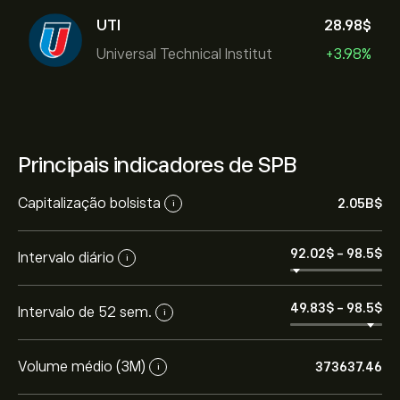
UTI
28.98‎$‎
Universal Technical Institut
+3.98%
Principais indicadores de SPB
Capitalização bolsista
2.05B‎$‎
i
92.02‎$‎
-
98.5‎$‎
Intervalo diário
i
49.83‎$‎
-
98.5‎$‎
Intervalo de 52 sem.
i
Volume médio (3M)
373637.46
i