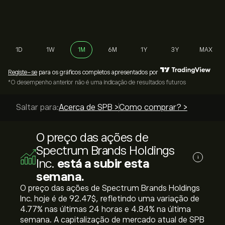
1D
1W
1M
6M
1Y
3Y
MAX
Registe-se
para os gráficos completos apresentados por
*O desempenho anterior não é uma indicação de resultados futuros
Saltar para:
Acerca de SPB >
Como comprar? >
O preço das ações de
Spectrum Brands Holdings
i
Inc.
está a subir esta
semana.
O preço das ações de Spectrum Brands Holdings
Inc. hoje é de 92.47‎$‎, refletindo uma variação de
‎4.77‎% nas últimas 24 horas e ‎4.84‎% na última
semana. A capitalização de mercado atual de SPB