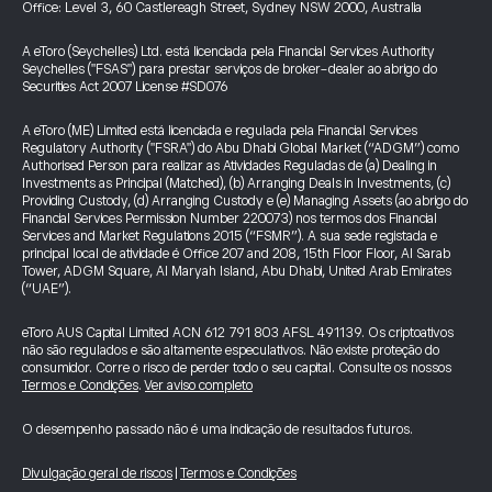
Office: Level 3, 60 Castlereagh Street, Sydney NSW 2000, Australia
A eToro (Seychelles) Ltd. está licenciada pela Financial Services Authority
Seychelles ("FSAS") para prestar serviços de broker-dealer ao abrigo do
Securities Act 2007 License #SD076
A eToro (ME) Limited está licenciada e regulada pela Financial Services
Regulatory Authority ("FSRA") do Abu Dhabi Global Market (“ADGM”) como
Authorised Person para realizar as Atividades Reguladas de (a) Dealing in
Investments as Principal (Matched), (b) Arranging Deals in Investments, (c)
Providing Custody, (d) Arranging Custody e (e) Managing Assets (ao abrigo do
Financial Services Permission Number 220073) nos termos dos Financial
Services and Market Regulations 2015 (“FSMR”). A sua sede registada e
principal local de atividade é Office 207 and 208, 15th Floor Floor, Al Sarab
Tower, ADGM Square, Al Maryah Island, Abu Dhabi, United Arab Emirates
(“UAE”).
eToro AUS Capital Limited ACN 612 791 803 AFSL 491139. Os criptoativos
não são regulados e são altamente especulativos. Não existe proteção do
consumidor. Corre o risco de perder todo o seu capital. Consulte os nossos
Termos e Condições
.
Ver aviso completo
O desempenho passado não é uma indicação de resultados futuros.
Divulgação geral de riscos
|
Termos e Condições