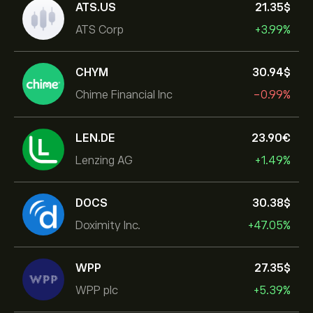
ATS.US
21.35‎$‎
ATS Corp
+3.99%
CHYM
30.94‎$‎
Chime Financial Inc
-0.99%
LEN.DE
23.90‎€‎
Lenzing AG
+1.49%
DOCS
30.38‎$‎
Doximity Inc.
+47.05%
WPP
27.35‎$‎
WPP plc
+5.39%