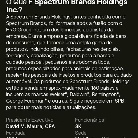
O Que É
Spectrum Brands Holdings
Inc.
?
A Spectrum Brands Holdings, antes conhecida como
Spectrum Brands, foi formada após a fusão com o
HRG Group Inc., um dos principais acionistas da
empresa. É uma empresa global diversificada de bens
de consumo, que fornece uma ampla gama de
produtos, incluindo pilhas, fechaduras residenciais,
ferragens, canalização, produtos para a barba e
cuidado pessoal, pequenos eletrodomésticos,
produtos especializados para animais de estimação,
repelentes pessoais de insetos e produtos para cuidado
automóvel. Os produtos da Spectrum Brands Holdings
estão à venda em aproximadamente 160 países e
incluem as marcas Weiser®, Baldwin®, Remington®,
George Foreman® e outras. Siga e negoceie em SPB
O preço atual da SPB é 92.47‎$‎.
para obter mais notícias e atualizações.
Presidente Executivo
Funcionários
David M. Maura, CFA
3K
O preço médio alvo para Spectrum Brands Holdings Inc.
Fundada
Sede