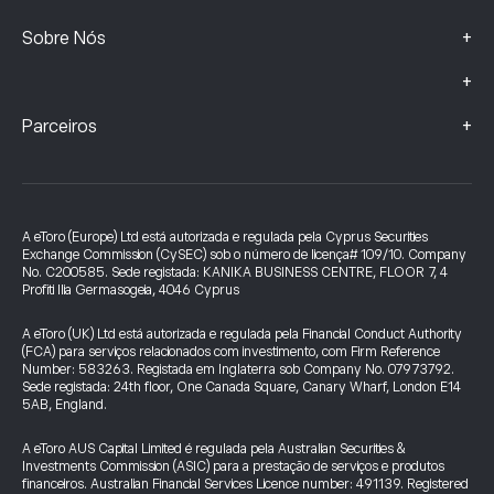
+
Sobre Nós
+
+
Parceiros
A eToro (Europe) Ltd está autorizada e regulada pela Cyprus Securities
Exchange Commission (CySEC) sob o número de licença# 109/10. Company
No. C200585. Sede registada: KANIKA BUSINESS CENTRE, FLOOR 7, 4
Profiti Ilia Germasogeia, 4046 Cyprus
A eToro (UK) Ltd está autorizada e regulada pela Financial Conduct Authority
(FCA) para serviços relacionados com investimento, com Firm Reference
Number: 583263. Registada em Inglaterra sob Company No. 07973792.
Sede registada: 24th floor, One Canada Square, Canary Wharf, London E14
5AB, England.
A eToro AUS Capital Limited é regulada pela Australian Securities &
Investments Commission (ASIC) para a prestação de serviços e produtos
financeiros. Australian Financial Services Licence number: 491139. Registered