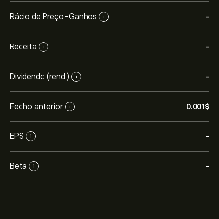
Rácio de Preço-Ganhos
-
i
Receita
-
i
Dividendo (rend.)
-
i
Fecho anterior
0.001‎$‎
i
EPS
-
i
Beta
-
i