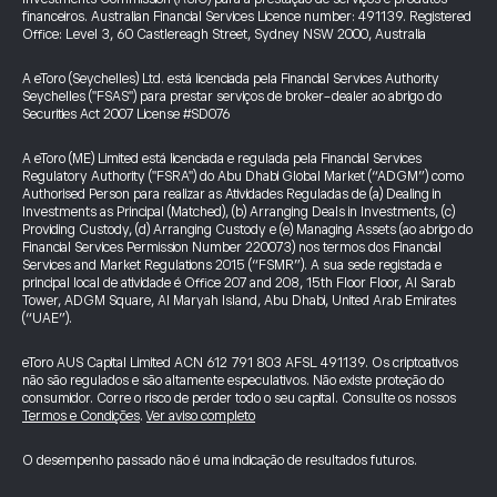
financeiros. Australian Financial Services Licence number: 491139. Registered
Office: Level 3, 60 Castlereagh Street, Sydney NSW 2000, Australia
A eToro (Seychelles) Ltd. está licenciada pela Financial Services Authority
Seychelles ("FSAS") para prestar serviços de broker-dealer ao abrigo do
Securities Act 2007 License #SD076
A eToro (ME) Limited está licenciada e regulada pela Financial Services
Regulatory Authority ("FSRA") do Abu Dhabi Global Market (“ADGM”) como
Authorised Person para realizar as Atividades Reguladas de (a) Dealing in
Investments as Principal (Matched), (b) Arranging Deals in Investments, (c)
Providing Custody, (d) Arranging Custody e (e) Managing Assets (ao abrigo do
Financial Services Permission Number 220073) nos termos dos Financial
Services and Market Regulations 2015 (“FSMR”). A sua sede registada e
principal local de atividade é Office 207 and 208, 15th Floor Floor, Al Sarab
Tower, ADGM Square, Al Maryah Island, Abu Dhabi, United Arab Emirates
(“UAE”).
eToro AUS Capital Limited ACN 612 791 803 AFSL 491139. Os criptoativos
não são regulados e são altamente especulativos. Não existe proteção do
consumidor. Corre o risco de perder todo o seu capital. Consulte os nossos
Termos e Condições
.
Ver aviso completo
O desempenho passado não é uma indicação de resultados futuros.