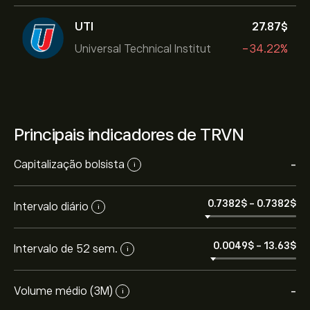
UTI
27.87‎$‎
Universal Technical Institut
-34.22%
Principais indicadores de TRVN
Capitalização bolsista
-
i
0.7382‎$‎
-
0.7382‎$‎
Intervalo diário
i
0.0049‎$‎
-
13.63‎$‎
Intervalo de 52 sem.
i
Volume médio (3M)
-
i