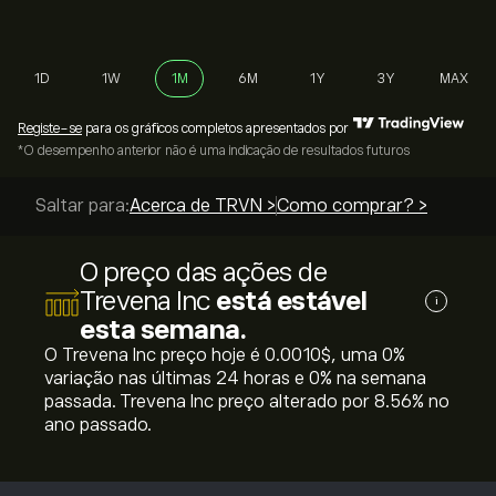
1D
1W
1M
6M
1Y
3Y
MAX
Registe-se
para os gráficos completos apresentados por
*O desempenho anterior não é uma indicação de resultados futuros
Saltar para:
Acerca de TRVN >
Como comprar? >
O preço das ações de
Trevena Inc
está estável
i
esta semana.
O Trevena Inc preço hoje é 0.0010‎$‎, uma ‎0‎%
variação nas últimas 24 horas e ‎0‎% na semana
passada. Trevena Inc preço alterado por ‎8.56‎% no
ano passado.