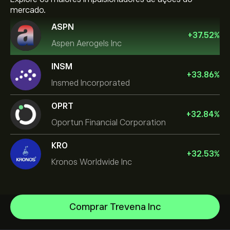
mercado.
ASPN
+
37.52
%
Aspen Aerogels Inc
INSM
+
33.86
%
Insmed Incorporated
OPRT
+
32.84
%
Oportun Financial Corporation
KRO
+
32.53
%
Kronos Worldwide Inc
Comprar Trevena Inc
NVIDIA Corporation
Amazon.com Inc