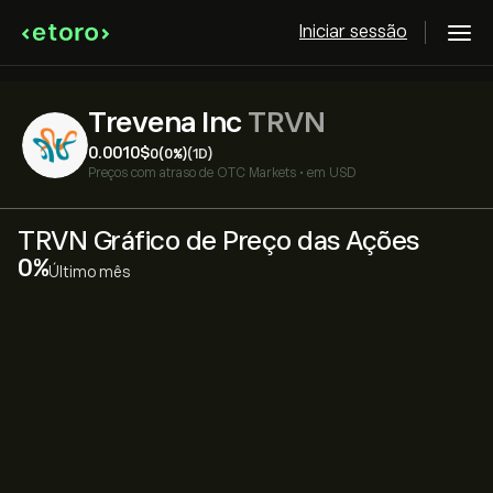
Iniciar sessão
Trevena Inc
TRVN
0.0010‎$‎
0
(0%)
(1D)
Preços com atraso de
OTC Markets
•
em USD
TRVN Gráfico de Preço das Ações
‎0‎
Último mês