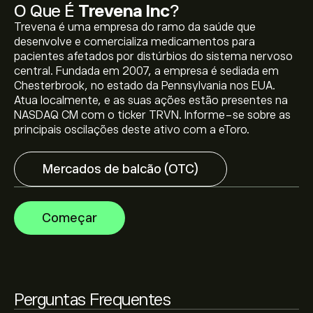
O Que É
Trevena Inc
?
Trevena é uma empresa do ramo da saúde que
O preço atual da TRVN é 0.0010‎$‎.
desenvolve e comercializa medicamentos para
pacientes afetados por distúrbios do sistema nervoso
central. Fundada em 2007, a empresa é sediada em
Chesterbrook, no estado da Pennsylvania nos EUA.
O preço médio alvo para Trevena Inc é 0.0010‎$‎.
Adira já
Atua localmente, e as suas ações estão presentes na
na eToro para previsões detalhadas de analistas e
NASDAQ CM com o ticker TRVN. Informe-se sobre as
metas de preço.
principais oscilações deste ativo com a eToro.
Os analistas oferecem previsões para Trevena Inc com
Mercados de balcão (OTC)
base em tendências de mercado, relatórios financeiros
e projeções de crescimento. Descubra a previsão mais
recente para os movimentos futuros dos preços.
A capitalização bolsista de Trevena Inc é (Os dados não
Começar
estão disponíveis no momento)
Perguntas Frequentes