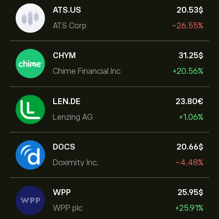
ATS.US
20.53‎$‎
ATS Corp
-26.55%
CHYM
31.25‎$‎
Chime Financial Inc
+20.56%
LEN.DE
23.80‎€‎
Lenzing AG
+1.06%
DOCS
20.66‎$‎
Doximity Inc.
-4.48%
WPP
25.95‎$‎
WPP plc
+25.91%