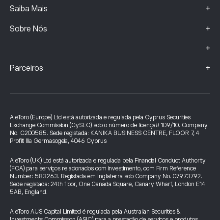
+
Saiba Mais
+
Sobre Nós
+
+
Parceiros
A eToro (Europe) Ltd está autorizada e regulada pela Cyprus Securities
Exchange Commission (CySEC) sob o número de licença# 109/10. Company
No. C200585. Sede registada: KANIKA BUSINESS CENTRE, FLOOR 7, 4
Profiti Ilia Germasogeia, 4046 Cyprus
A eToro (UK) Ltd está autorizada e regulada pela Financial Conduct Authority
(FCA) para serviços relacionados com investimento, com Firm Reference
Number: 583263. Registada em Inglaterra sob Company No. 07973792.
Sede registada: 24th floor, One Canada Square, Canary Wharf, London E14
5AB, England.
A eToro AUS Capital Limited é regulada pela Australian Securities &
Investments Commission (ASIC) para a prestação de serviços e produtos