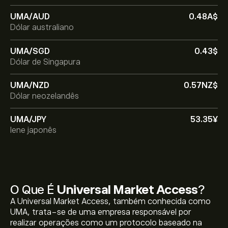
UMA/AUD
0.48‎A$‎
Dólar australiano
UMA/SGD
0.43‎$‎
Dólar de Singapura
UMA/NZD
0.57‎NZ$‎
Dólar neozelandês
UMA/JPY
53.35‎¥‎
Iene japonês
O Que É
Universal Market Access
?
A Universal Market Access, também conhecida como
UMA, trata-se de uma empresa responsável por
realizar operações como um protocolo baseado na