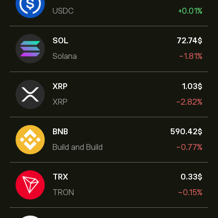
USDC
+0.01%
SOL
72.74‎$‎
Solana
-1.81%
XRP
1.03‎$‎
XRP
-2.82%
BNB
590.42‎$‎
Build and Build
-0.77%
TRX
0.33‎$‎
TRON
-0.15%