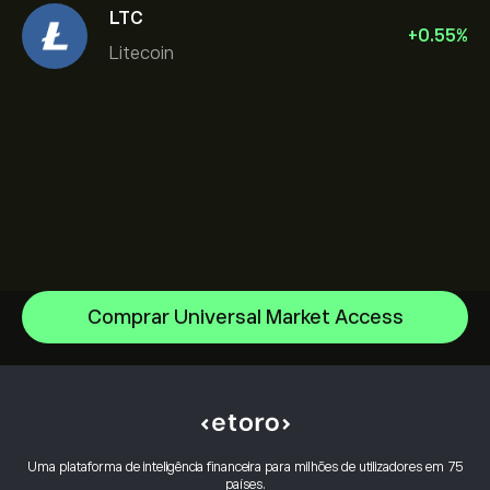
LTC
+
0.55
%
Litecoin
Comprar Universal Market Access
Bitcoin
Ethereum
Centro de ajuda
XRP
Como depositar
Como funciona o CopyTrading
Cardano
Como efetuar levantamentos
Negociação Responsável
Dogecoin
Porquê escolher o eToro
Abrir conta
Uma plataforma de inteligência financeira para milhões de utilizadores em 75
O que é a Alavancagem & Margem
Shiba (in millions)
países.