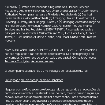
A eToro (ME) Limited está licenciada e regulada pela Financial Services
Regulatory Authority ("FSRA") do Abu Dhabi Global Market (“ADGM”) como
Authorised Person para realizar as Atividades Reguladas de (a) Dealing in
Investments as Principal (Matched), (b) Arranging Deals in Investments, (c)
Providing Custody, (d) Arranging Custody e (e) Managing Assets (ao abrigo do
Financial Services Permission Number 220073) nos termos dos Financial
Services and Market Regulations 2015 (“FSMR”). A sua sede registada e
principal local de atividade é Office 207 and 208, 15th Floor Floor, Al Sarab
Tower, ADGM Square, Al Maryah Island, Abu Dhabi, United Arab Emirates
(“UAE”).
eToro AUS Capital Limited ACN 612 791 803 AFSL 491139. Os criptoativos
não são regulados e são altamente especulativos. Não existe proteção do
consumidor. Corre o risco de perder todo o seu capital. Consulte os nossos
Termos e Condições
.
Ver aviso completo
O desempenho passado não é uma indicação de resultados futuros.
Divulgação geral de riscos
|
Termos e Condições
Negociar com a eToro seguindo e/ou copiando ou replicando as negociações de
outros traders envolve um elevado nível de risco, mesmo quando segue e/ou
copia ou replica os traders com melhor desempenho. Esses riscos incluem o
risco de poder estar a seguir/copiar as decisões de negociação de traders
possivelmente inexperientes/não profissionais, ou de traders cujo objetivo ou