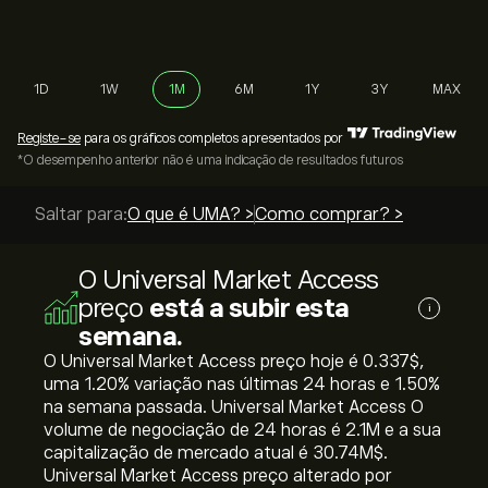
1D
1W
1M
6M
1Y
3Y
MAX
Registe-se
para os gráficos completos apresentados por
*O desempenho anterior não é uma indicação de resultados futuros
Saltar para:
O que é UMA? >
Como comprar? >
O Universal Market Access
preço
está a subir esta
i
semana.
O Universal Market Access preço hoje é 0.337‎$‎,
uma ‎1.20‎% variação nas últimas 24 horas e ‎1.50‎%
na semana passada. Universal Market Access O
volume de negociação de 24 horas é 2.1M e a sua
capitalização de mercado atual é 30.74M‎$‎.
Universal Market Access preço alterado por