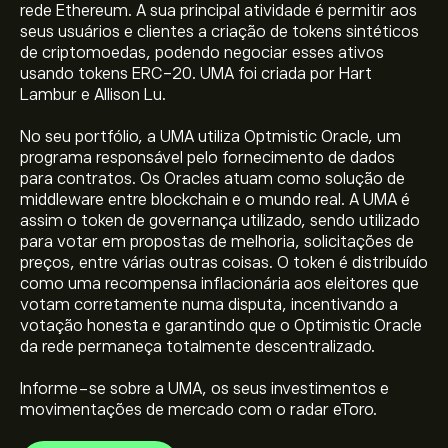
rede Ethereum. A sua principal atividade é permitir aos
seus usuários e clientes a criação de tokens sintéticos
de criptomoedas, podendo negociar esses ativos
usando tokens ERC-20. UMA foi criada por Hart
Lambur e Allison Lu.
No seu portfólio, a UMA utiliza Optmistic Oracle, um
programa responsável pelo fornecimento de dados
para contratos. Os Oracles atuam como solução de
middleware entre blockchain e o mundo real. A UMA é
O preço atual de UMA é 0.337‎$‎
assim o token de governança utilizado, sendo utilizado
para votar em propostas de melhoria, solicitações de
preços, entre várias outras coisas. O token é distribuído
como uma recompensa inflacionária aos eleitores que
A capitalização bolsista de Universal Market Access é
votam corretamente numa disputa, incentivando a
30.74M‎$‎
votação honesta e garantindo que o Optimistic Oracle
da rede permaneça totalmente descentralizado.
O preço mais elevado de Universal Market Access é
Informe-se sobre a UMA, os seus investimentos e
32.634‎$‎
movimentações de mercado com o radar eToro.