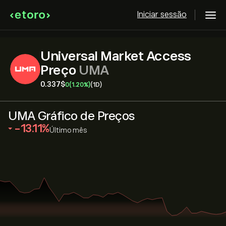
Iniciar sessão
Universal Market Access
Preço
UMA
0.337‎$‎
0
(1.20%)
(1D)
UMA Gráfico de Preços
‎-13.11‎
Último mês