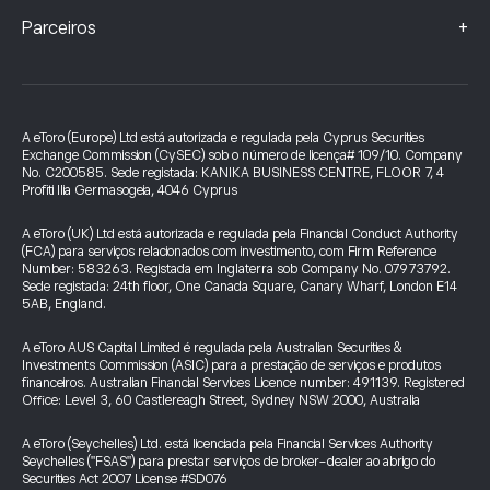
+
Parceiros
A eToro (Europe) Ltd está autorizada e regulada pela Cyprus Securities
Exchange Commission (CySEC) sob o número de licença# 109/10. Company
No. C200585. Sede registada: KANIKA BUSINESS CENTRE, FLOOR 7, 4
Profiti Ilia Germasogeia, 4046 Cyprus
A eToro (UK) Ltd está autorizada e regulada pela Financial Conduct Authority
(FCA) para serviços relacionados com investimento, com Firm Reference
Number: 583263. Registada em Inglaterra sob Company No. 07973792.
Sede registada: 24th floor, One Canada Square, Canary Wharf, London E14
5AB, England.
A eToro AUS Capital Limited é regulada pela Australian Securities &
Investments Commission (ASIC) para a prestação de serviços e produtos
financeiros. Australian Financial Services Licence number: 491139. Registered
Office: Level 3, 60 Castlereagh Street, Sydney NSW 2000, Australia
A eToro (Seychelles) Ltd. está licenciada pela Financial Services Authority
Seychelles ("FSAS") para prestar serviços de broker-dealer ao abrigo do
Securities Act 2007 License #SD076