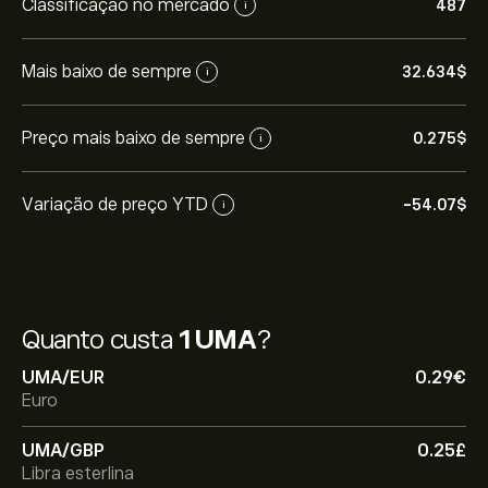
Classificação no mercado
487
i
Mais baixo de sempre
32.634‎$‎
i
Preço mais baixo de sempre
0.275‎$‎
i
Variação de preço YTD
-54.07‎$‎
i
Quanto custa
1 UMA
?
UMA/EUR
0.29‎€‎
Euro
UMA/GBP
0.25‎£‎
Libra esterlina