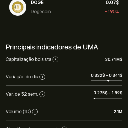
DOGE
0.07‎$‎
Dogecoin
-1.90%
Principais indicadores de UMA
Capitalização bolsista
30.74M‎$‎
i
0.332‎$‎
-
0.341‎$‎
Variação do dia
i
0.275‎$‎
-
1.89‎$‎
Var. de 52 sem.
i
Volume (1D)
2.1M
i