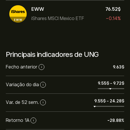
EWW
76.52‎$‎
iShares MSCI Mexico ETF
-0.14%
Principais indicadores de UNG
Fecho anterior
9.63‎$‎
i
9.55‎$‎
-
9.72‎$‎
Variação do dia
i
9.55‎$‎
-
24.28‎$‎
Var. de 52 sem.
i
Retorno 1A
-28.88%
i