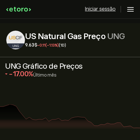
Iniciar sessão
US Natural Gas Preço
UNG
9.63‎$‎
-0.11
(-1.13%)
(1D)
UNG Gráfico de Preços
‎-17.00‎
Último mês