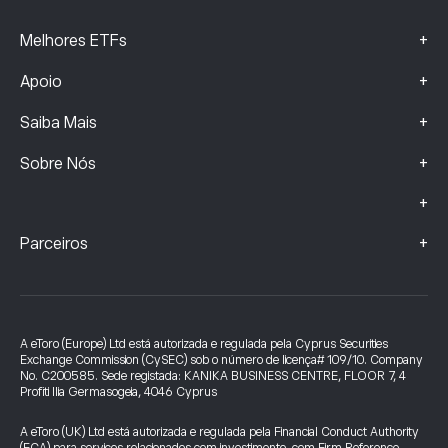
+
Melhores ETFs
+
Apoio
+
Saiba Mais
+
Sobre Nós
+
+
Parceiros
A eToro (Europe) Ltd está autorizada e regulada pela Cyprus Securities
Exchange Commission (CySEC) sob o número de licença# 109/10. Company
No. C200585. Sede registada: KANIKA BUSINESS CENTRE, FLOOR 7, 4
Profiti Ilia Germasogeia, 4046 Cyprus
A eToro (UK) Ltd está autorizada e regulada pela Financial Conduct Authority