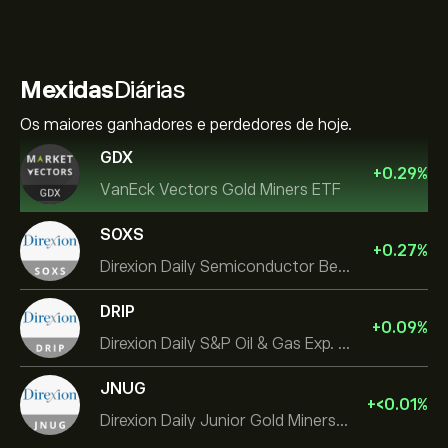
Mexidas
Diárias
Os maiores ganhadores e perdedores de hoje.
GDX
+
0.29
%
VanEck Vectors Gold Miners ETF
SOXS
+
0.27
%
Direxion Daily Semiconductor Bear 3X ETF
DRIP
+
0.09
%
Direxion Daily S&P Oil & Gas Exp. & Prod. Bear 2X ETF
JNUG
+
‎<‎0.01
%
Direxion Daily Junior Gold Miners Index Bull 2X ETF