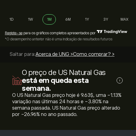
1D
1W
1M
6M
1Y
3Y
MAX
Registe-se
para os gráficos completos apresentados por
*O desempenho anterior não é uma indicação de resultados futuros
Saltar para:
Acerca de UNG >
Como comprar? >
O preço de US Natural Gas
está em queda esta
i
semana.
O US Natural Gas preço hoje é 9.63‎$‎, uma ‎-1.13‎%
variação nas últimas 24 horas e ‎-3.80‎% na
semana passada. US Natural Gas preço alterado
por ‎-26.96‎% no ano passado.