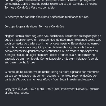
não são regulados e são altamente especulativos. Não existe proteção do
consumidor. Corre o risco de perder todo o seu capital. Consulte os nossos
Termos e Condições
.
Ver aviso completo
O desempenho passado não é uma indicação de resultados futuros.
Divulgação geral de riscos
|
Termos e Condições
Negociar com a eToro seguindo e/ou copiando ou replicando as negociações de
outros traders envolve um elevado nível de risco, mesmo quando segue e/ou
copia ou replica os traders com melhor desempenho. Esses riscos incluem o
risco de poder estar a seguir/copiar as decisões de negociação de traders
possivelmente inexperientes/não profissionais, ou de traders cujo objetivo ou
intenção final, ou situação financeira, possa diferir da sua. O desempenho
passado de um membro da Comunidade eToro não é um indicador fiável do
seu desempenho futuro.
O conteúdo na plataforma de social trading da eToro é gerado por membros
da sua comunidade e não contém aconselhamento ou recomendações por
parte da eToro ou em nome da eToro - Your Social Investment Network.
Copyright © 2006-2026 eToro - Your Social Investment Network, Todos os
direitos reservados.