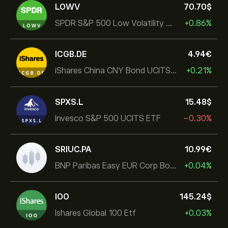
LOWV
70.70‎$‎
SPDR S&P 500 Low Volatility UCITS ETF
+0.86%
ICGB.DE
4.94‎€‎
iShares China CNY Bond UCITS ETF
+0.21%
SPXS.L
15.48‎$‎
Invesco S&P 500 UCITS ETF
-0.30%
SRIUC.PA
10.99‎€‎
BNP Paribas Easy EUR Corp Bond SRI Fossil Free Ult
+0.04%
IOO
145.24‎$‎
Ishares Global 100 Etf
+0.03%