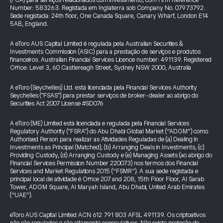
(FCA) para serviços relacionados com investimento, com Firm Reference
Number: 583263. Registada em Inglaterra sob Company No. 07973792.
Sede registada: 24th floor, One Canada Square, Canary Wharf, London E14
5AB, England.
A eToro AUS Capital Limited é regulada pela Australian Securities &
Investments Commission (ASIC) para a prestação de serviços e produtos
financeiros. Australian Financial Services Licence number: 491139. Registered
Office: Level 3, 60 Castlereagh Street, Sydney NSW 2000, Australia
A eToro (Seychelles) Ltd. está licenciada pela Financial Services Authority
Seychelles ("FSAS") para prestar serviços de broker-dealer ao abrigo do
Securities Act 2007 License #SD076
A eToro (ME) Limited está licenciada e regulada pela Financial Services
Regulatory Authority ("FSRA") do Abu Dhabi Global Market (“ADGM”) como
Authorised Person para realizar as Atividades Reguladas de (a) Dealing in
Investments as Principal (Matched), (b) Arranging Deals in Investments, (c)
Providing Custody, (d) Arranging Custody e (e) Managing Assets (ao abrigo do
Financial Services Permission Number 220073) nos termos dos Financial
Services and Market Regulations 2015 (“FSMR”). A sua sede registada e
principal local de atividade é Office 207 and 208, 15th Floor Floor, Al Sarab
Tower, ADGM Square, Al Maryah Island, Abu Dhabi, United Arab Emirates
(“UAE”).
eToro AUS Capital Limited ACN 612 791 803 AFSL 491139. Os criptoativos