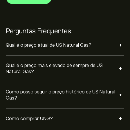
página no website da eToro. Depois de ter criado uma
conta e depositado fundos, clique no botão "Negociar"
e decida quanto US Natural Gas pretende comprar.
Também pode colocar uma ordem para comprar UNG
a um preço específico no futuro.
Perguntas Frequentes
+
Qual é o preço atual de US Natural Gas?
Qual é o preço mais elevado de sempre de US
+
Natural Gas?
Como posso seguir o preço histórico de US Natural
+
Gas?
+
Como comprar UNG?