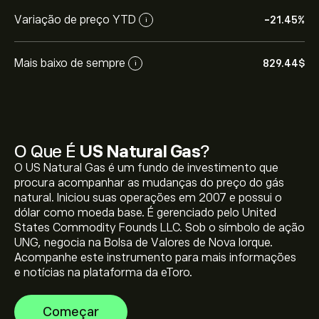
Variação de preço YTD
-21.45%
i
Mais baixo de sempre
829.44‎$‎
i
O preço atual de UNG é 9.63‎$‎
O Que É
US Natural Gas
?
O US Natural Gas é um fundo de investimento que
procura acompanhar as mudanças do preço do gás
O preço mais elevado de US Natural Gas é 829.44‎$‎
natural. Iniciou suas operações em 2007 e possui o
dólar como moeda base. É gerenciado pelo United
States Commodity Founds LLC. Sob o símbolo de ação
UNG, negocia na Bolsa de Valores de Nova Iorque.
Selecione o período de tempo "1D" ou "1S" no gráfico
Acompanhe este instrumento para mais informações
eToro e diminua o zoom para ver os movimentos
e notícias na plataforma da eToro.
históricos do preço de US Natural Gas. O preço de US
Natural Gas variou entre -3.55‎$‎ durante o último ano.
Para comprar UNG, visite "US Natural Gas (UNG)" a
Começar