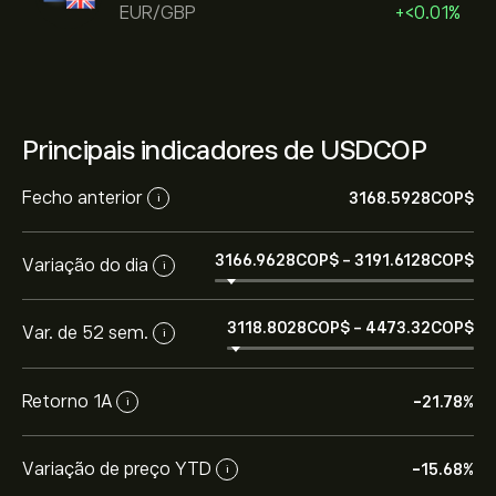
EUR/GBP
+‎<‎0.01%
Principais indicadores de USDCOP
Fecho anterior
3168.5928‎COP$‎
i
3166.9628‎COP$‎
-
3191.6128‎COP$‎
Variação do dia
i
3118.8028‎COP$‎
-
4473.32‎COP$‎
Var. de 52 sem.
i
Retorno 1A
-21.78%
i
Variação de preço YTD
-15.68%
i