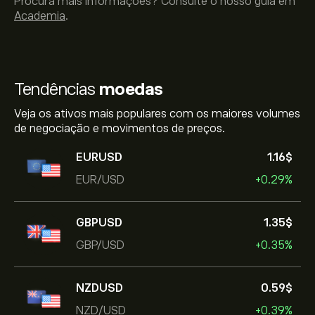
Procura mais informações? Consulte o nosso guia em
Academia
.
Tendências
moedas
Veja os ativos mais populares com os maiores volumes
de negociação e movimentos de preços.
EURUSD
1.16‎$‎
EUR/USD
+0.29%
GBPUSD
1.35‎$‎
GBP/USD
+0.35%
NZDUSD
0.59‎$‎
NZD/USD
+0.39%