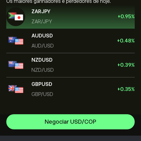
Os maiores ganhadores e perdedores de hoje.
ZARJPY
+
0.95
%
ZAR/JPY
AUDUSD
+
0.48
%
AUD/USD
NZDUSD
+
0.39
%
NZD/USD
GBPUSD
+
0.35
%
GBP/USD
Negociar USD/COP
EUR/USD
GBP/USD
Centro de ajuda