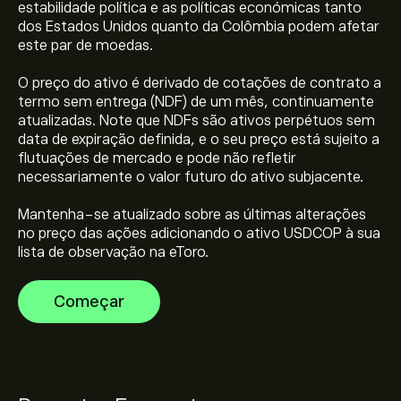
estabilidade política e as políticas económicas tanto
dos Estados Unidos quanto da Colômbia podem afetar
este par de moedas.
O preço atual de USDCOP é 3,168.5928‎COP$‎
O preço do ativo é derivado de cotações de contrato a
termo sem entrega (NDF) de um mês, continuamente
atualizadas. Note que NDFs são ativos perpétuos sem
data de expiração definida, e o seu preço está sujeito a
O preço mais elevado de USD/COP é 4,716.6200‎COP$‎
flutuações de mercado e pode não refletir
necessariamente o valor futuro do ativo subjacente.
Selecione o período de tempo "1D" ou "1S" no gráfico
Mantenha-se atualizado sobre as últimas alterações
eToro e diminua o zoom para ver os movimentos
no preço das ações adicionando o ativo USDCOP à sua
históricos do preço de USD/COP. O preço de USD/COP
lista de observação na eToro.
variou entre -882.21‎COP$‎ durante o último ano.
Para comprar USDCOP, visite "USD/COP (USDCOP)" a
página no website da eToro. Depois de ter criado uma
Começar
conta e depositado fundos, clique no botão "Negociar"
e decida quanto USD/COP pretende comprar. Também
pode colocar uma ordem para comprar USDCOP a um
preço específico no futuro.