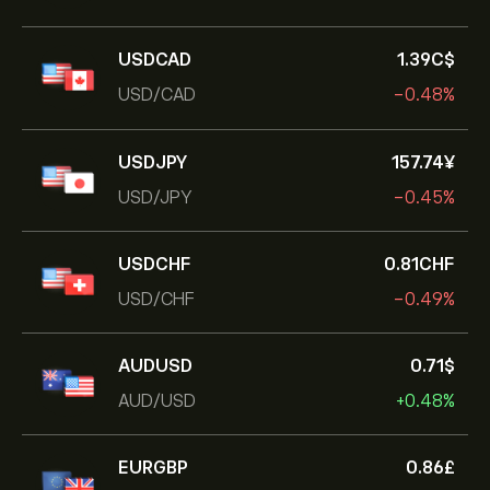
USDCAD
1.39‎C$‎
USD/CAD
-0.48%
USDJPY
157.74‎¥‎
USD/JPY
-0.45%
USDCHF
0.81‎CHF‎
USD/CHF
-0.49%
AUDUSD
0.71‎$‎
AUD/USD
+0.48%
EURGBP
0.86‎£‎