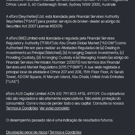
Office: Level 3, 60 Castlereagh Street, Sydney NSW 2000, Australia
A eToro (Seychelles) Ltd. está licenciada pela Financial Services Authority
Seychelles ("FSAS") para prestar serviços de broker-dealer ao abrigo do
Securities Act 2007 License #SD076
A eToro (ME) Limited está licenciada e regulada pela Financial Services
Regulatory Authority ("FSRA") do Abu Dhabi Global Market (“ADGM”) como
Authorised Person para realizar as Atividades Reguladas de (a) Dealing in
Investments as Principal (Matched), (b) Arranging Deals in Investments, (c)
Providing Custody, (d) Arranging Custody e (e) Managing Assets (ao abrigo do
Financial Services Permission Number 220073) nos termos dos Financial
Services and Market Regulations 2015 (“FSMR”). A sua sede registada e
principal local de atividade é Office 207 and 208, 15th Floor Floor, Al Sarab
Tower, ADGM Square, Al Maryah Island, Abu Dhabi, United Arab Emirates
(“UAE”).
eToro AUS Capital Limited ACN 612 791 803 AFSL 491139. Os criptoativos
não são regulados e são altamente especulativos. Não existe proteção do
consumidor. Corre o risco de perder todo o seu capital. Consulte os nossos
Termos e Condições
.
Ver aviso completo
O desempenho passado não é uma indicação de resultados futuros.
Divulgação geral de riscos
|
Termos e Condições