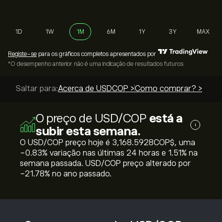
1D
1W
1M
6M
1Y
3Y
MAX
Registe-se
para os gráficos completos apresentados por
*O desempenho anterior não é uma indicação de resultados futuros
Saltar para:
Acerca de USDCOP >
Como comprar? >
O preço de USD/COP
está a
i
subir esta semana.
O USD/COP preço hoje é 3,168.5928‎COP$‎, uma
‎-0.83‎% variação nas últimas 24 horas e ‎1.51‎% na
semana passada. USD/COP preço alterado por
‎-21.78‎% no ano passado.