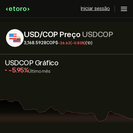
Iniciar sessão
USD/COP Preço
USDCOP
3,168.5928‎COP$‎
-26.62
(-0.83%)
(1D)
USDCOP Gráfico
‎-5.95‎
Último mês