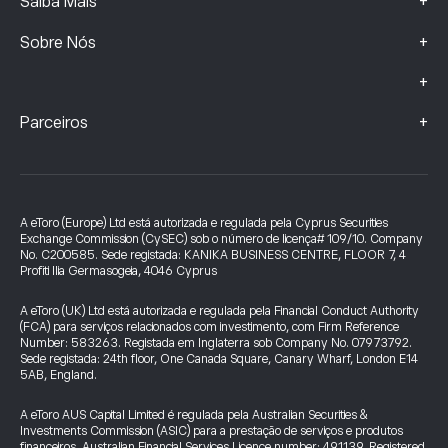
+
Saiba Mais
+
Sobre Nós
+
+
Parceiros
A eToro (Europe) Ltd está autorizada e regulada pela Cyprus Securities
Exchange Commission (CySEC) sob o número de licença# 109/10. Company
No. C200585. Sede registada: KANIKA BUSINESS CENTRE, FLOOR 7, 4
Profiti Ilia Germasogeia, 4046 Cyprus
A eToro (UK) Ltd está autorizada e regulada pela Financial Conduct Authority
(FCA) para serviços relacionados com investimento, com Firm Reference
Number: 583263. Registada em Inglaterra sob Company No. 07973792.
Sede registada: 24th floor, One Canada Square, Canary Wharf, London E14
5AB, England.
A eToro AUS Capital Limited é regulada pela Australian Securities &
Investments Commission (ASIC) para a prestação de serviços e produtos
financeiros. Australian Financial Services Licence number: 491139. Registered