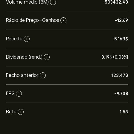
Volume médio (3M)
503432.48
i
Rácio de Preço-Ganhos
-12.69
i
Receita
5.16B‎$‎
i
Dividendo (rend.)
3.19‎$‎ (0.03%)
i
Fecho anterior
123.47‎$‎
i
EPS
-9.73‎$‎
i
Beta
1.53
i