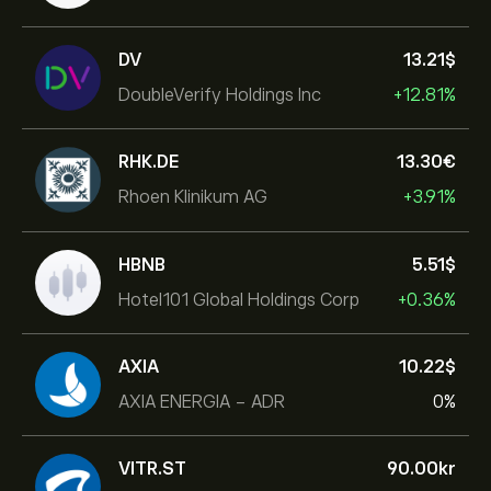
DV
13.21‎$‎
DoubleVerify Holdings Inc
+12.81%
RHK.DE
13.30‎€‎
Rhoen Klinikum AG
+3.91%
HBNB
5.51‎$‎
Hotel101 Global Holdings Corp
+0.36%
AXIA
10.22‎$‎
AXIA ENERGIA - ADR
0%
VITR.ST
90.00‎kr‎