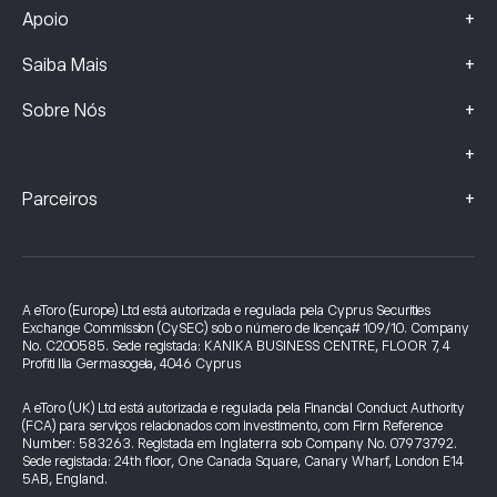
+
Apoio
+
Saiba Mais
+
Sobre Nós
+
+
Parceiros
A eToro (Europe) Ltd está autorizada e regulada pela Cyprus Securities
Exchange Commission (CySEC) sob o número de licença# 109/10. Company
No. C200585. Sede registada: KANIKA BUSINESS CENTRE, FLOOR 7, 4
Profiti Ilia Germasogeia, 4046 Cyprus
A eToro (UK) Ltd está autorizada e regulada pela Financial Conduct Authority
(FCA) para serviços relacionados com investimento, com Firm Reference
Number: 583263. Registada em Inglaterra sob Company No. 07973792.
Sede registada: 24th floor, One Canada Square, Canary Wharf, London E14
5AB, England.