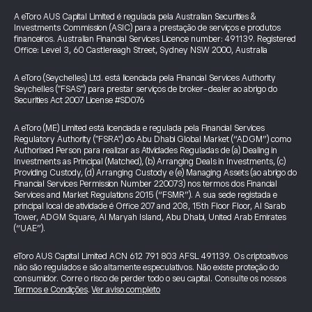
A eToro AUS Capital Limited é regulada pela Australian Securities &
Investments Commission (ASIC) para a prestação de serviços e produtos
financeiros. Australian Financial Services Licence number: 491139. Registered
Office: Level 3, 60 Castlereagh Street, Sydney NSW 2000, Australia
A eToro (Seychelles) Ltd. está licenciada pela Financial Services Authority
Seychelles ("FSAS") para prestar serviços de broker-dealer ao abrigo do
Securities Act 2007 License #SD076
A eToro (ME) Limited está licenciada e regulada pela Financial Services
Regulatory Authority ("FSRA") do Abu Dhabi Global Market (“ADGM”) como
Authorised Person para realizar as Atividades Reguladas de (a) Dealing in
Investments as Principal (Matched), (b) Arranging Deals in Investments, (c)
Providing Custody, (d) Arranging Custody e (e) Managing Assets (ao abrigo do
Financial Services Permission Number 220073) nos termos dos Financial
Services and Market Regulations 2015 (“FSMR”). A sua sede registada e
principal local de atividade é Office 207 and 208, 15th Floor Floor, Al Sarab
Tower, ADGM Square, Al Maryah Island, Abu Dhabi, United Arab Emirates
(“UAE”).
eToro AUS Capital Limited ACN 612 791 803 AFSL 491139. Os criptoativos
não são regulados e são altamente especulativos. Não existe proteção do
consumidor. Corre o risco de perder todo o seu capital. Consulte os nossos
Termos e Condições
.
Ver aviso completo