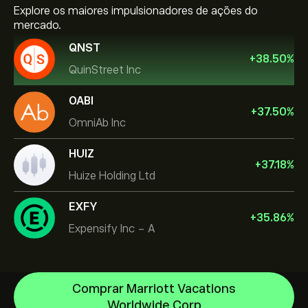
Explore os maiores impulsionadores de ações do
mercado.
QNST
+
38.50
%
QuinStreet Inc
OABI
+
37.50
%
OmniAb Inc
HUIZ
+
37.18
%
Huize Holding Ltd
EXFY
+
35.86
%
Expensify Inc - A
Comprar Marriott Vacations
Worldwide Corp