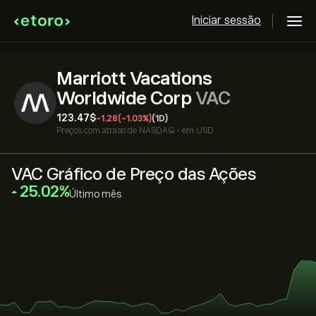
Iniciar sessão
Marriott Vacations
Worldwide Corp
VAC
123.47‎$‎
-1.28
(-1.03%)
(1D)
Preços com atraso de
NASDAQ
•
em USD
VAC Gráfico de Preço das Ações
‎25.02‎
Último mês