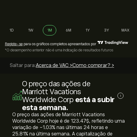
1D
1W
1M
6M
1Y
3Y
MAX
Registe-se
para os gráficos completos apresentados por
*O desempenho anterior não é uma indicação de resultados futuros
Saltar para:
Acerca de VAC >
Como comprar? >
O preço das ações de
Marriott Vacations
i
Worldwide Corp
está a subir
esta semana.
O preço das ações de Marriott Vacations
Worldwide Corp hoje é de 123.47‎$‎, refletindo uma
variação de ‎-1.03‎% nas últimas 24 horas e
‎25.81‎% na última semana. A capitalização de