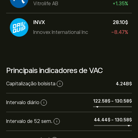
Vitrolife AB
+1.35%
INVX
28.10‎$‎
Innovex International Inc
-8.47%
Principais indicadores de VAC
Capitalização bolsista
4.24B‎$‎
i
122.58‎$‎
-
130.58‎$‎
Intervalo diário
i
44.44‎$‎
-
130.58‎$‎
Intervalo de 52 sem.
i