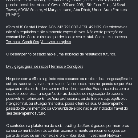
Services and Market Regulations 2015 (“FSMR”). A sua sede registada e
principal local de atividade é Office 207 and 208, 15th Floor Floor, Al Sarab
Tower, ADGM Square, Al Maryah Island, Abu Dhabi, United Arab Emirates
(“UAE”).
eToro AUS Capital Limited ACN 612 791 803 AFSL 491139. Os criptoativos
não são regulados e são altamente especulativos. Não existe proteção do
consumidor. Corre o risco de perder todo o seu capital. Consulte os nossos
Termos e Condições
.
Ver aviso completo
O desempenho passado não é uma indicação de resultados futuros.
Divulgação geral de riscos
|
Termos e Condições
Negociar com a eToro seguindo e/ou copiando ou replicando as negociações de
outros traders envolve um elevado nível de risco, mesmo quando segue e/ou
copia ou replica os traders com melhor desempenho. Esses riscos incluem o
risco de poder estar a seguir/copiar as decisões de negociação de traders
possivelmente inexperientes/não profissionais, ou de traders cujo objetivo ou
intenção final, ou situação financeira, possa diferir da sua. O desempenho
passado de um membro da Comunidade eToro não é um indicador fiável do
seu desempenho futuro.
O conteúdo na plataforma de social trading da eToro é gerado por membros
da sua comunidade e não contém aconselhamento ou recomendações por
parte da eToro ou em nome da eToro - Your Social Investment Network.