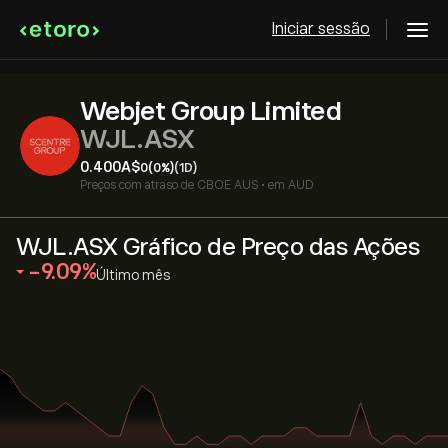
Iniciar sessão
Webjet Group Limited
WJL.ASX
0.400‎A$‎
0
(0%)
(1D)
Preços com atraso de
CBOE AUS
•
em AUD
WJL.ASX Gráfico de Preço das Ações
‎-9.09‎
Último mês