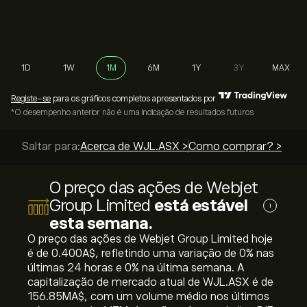
1D
1W
1M
6M
1Y
3Y
MAX
Registe-se
para os gráficos completos apresentados por
*O desempenho anterior não é uma indicação de resultados futuros
Saltar para:
Acerca de WJL.ASX >
Como comprar? >
O preço das ações de Webjet
Group Limited
está estável
i
esta semana.
O preço das ações de Webjet Group Limited hoje
é de 0.400‎A$‎, refletindo uma variação de ‎0‎% nas
últimas 24 horas e ‎0‎% na última semana. A
capitalização de mercado atual de WJL.ASX é de
156.85M‎A$‎, com um volume médio nos últimos