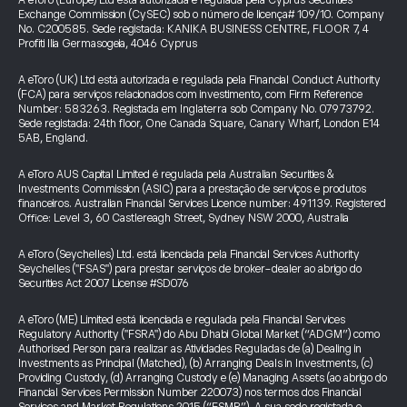
A eToro (Europe) Ltd está autorizada e regulada pela Cyprus Securities
Exchange Commission (CySEC) sob o número de licença# 109/10. Company
No. C200585. Sede registada: KANIKA BUSINESS CENTRE, FLOOR 7, 4
Profiti Ilia Germasogeia, 4046 Cyprus
A eToro (UK) Ltd está autorizada e regulada pela Financial Conduct Authority
(FCA) para serviços relacionados com investimento, com Firm Reference
Number: 583263. Registada em Inglaterra sob Company No. 07973792.
Sede registada: 24th floor, One Canada Square, Canary Wharf, London E14
5AB, England.
A eToro AUS Capital Limited é regulada pela Australian Securities &
Investments Commission (ASIC) para a prestação de serviços e produtos
financeiros. Australian Financial Services Licence number: 491139. Registered
Office: Level 3, 60 Castlereagh Street, Sydney NSW 2000, Australia
A eToro (Seychelles) Ltd. está licenciada pela Financial Services Authority
Seychelles ("FSAS") para prestar serviços de broker-dealer ao abrigo do
Securities Act 2007 License #SD076
A eToro (ME) Limited está licenciada e regulada pela Financial Services
Regulatory Authority ("FSRA") do Abu Dhabi Global Market (“ADGM”) como
Authorised Person para realizar as Atividades Reguladas de (a) Dealing in
Investments as Principal (Matched), (b) Arranging Deals in Investments, (c)
Providing Custody, (d) Arranging Custody e (e) Managing Assets (ao abrigo do
Financial Services Permission Number 220073) nos termos dos Financial