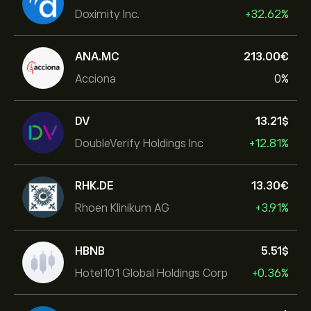
Doximity Inc.
+32.62%
ANA.MC
213.00‎€‎
Acciona
0%
DV
13.21‎$‎
DoubleVerify Holdings Inc
+12.81%
RHK.DE
13.30‎€‎
Rhoen Klinikum AG
+3.91%
HBNB
5.51‎$‎
Hotel101 Global Holdings Corp
+0.36%