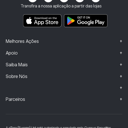
Termos e Condições
Seguros de Investimento
Transfira a nossa aplicação a partir das lojas
Principais documentos informativos
Smart Portfolios
Dados sobre Queixas (Clientes FCA)
+
Melhores Ações
+
Apoio
+
Saiba Mais
+
Sobre Nós
+
+
Parceiros