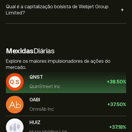
Qual é a capitalização bolsista de Webjet Group
+
Limited?
Mexidas
Diárias
Explore os maiores impulsionadores de ações do
mercado.
QNST
+
38.50
%
QuinStreet Inc
OABI
+
37.50
%
OmniAb Inc
HUIZ
+
37.18
%
Huize Holding Ltd