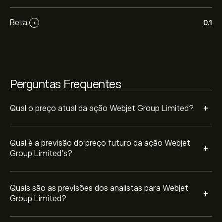
relatórios financeiros e projeções de crescimento.
Descubra a previsão mais recente para os movimentos
Beta
0.1
i
futuros dos preços.
A capitalização bolsista de Webjet Group Limited é
156.85M‎A$‎
Perguntas Frequentes
+
Qual o preço atual da ação Webjet Group Limited?
Qual é a previsão do preço futuro da ação Webjet
+
Group Limited’s?
Quais são as previsões dos analistas para Webjet
+
Group Limited?