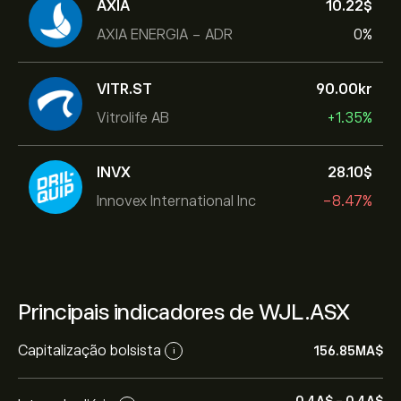
AXIA
10.22‎$‎
AXIA ENERGIA - ADR
0%
VITR.ST
90.00‎kr‎
Vitrolife AB
+1.35%
INVX
28.10‎$‎
Innovex International Inc
-8.47%
Principais indicadores de WJL.ASX
Capitalização bolsista
156.85M‎A$‎
i
0.4‎A$‎
-
0.4‎A$‎