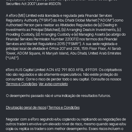
Securities Act 2007 License #SD076
A eToro (ME) Limited está licenciada e regulada pela Financial Services
Regulatory Authority ("FSRA") do Abu Dhabi Global Market (“ADGM”) como
Authorised Person para realizar as Atividades Reguladas de (a) Dealing in
Investments as Principal (Matched), (b) Arranging Deals in Investments, (c)
Providing Custody, (d) Arranging Custody e (e) Managing Assets (ao abrigo do
Financial Services Permission Number 220073) nos termos dos Financial
Services and Market Regulations 2015 (“FSMR”). A sua sede registada e
principal local de atividade é Office 207 and 208, 15th Floor Floor, Al Sarab
Tower, ADGM Square, Al Maryah Island, Abu Dhabi, United Arab Emirates
(“UAE”).
eToro AUS Capital Limited ACN 612 791 803 AFSL 491139. Os criptoativos
não são regulados e são altamente especulativos. Não existe proteção do
consumidor. Corre o risco de perder todo o seu capital. Consulte os nossos
Termos e Condições
.
Ver aviso completo
O desempenho passado não é uma indicação de resultados futuros.
Divulgação geral de riscos
|
Termos e Condições
Negociar com a eToro seguindo e/ou copiando ou replicando as negociações de
outros traders envolve um elevado nível de risco, mesmo quando segue e/ou
copia ou replica os traders com melhor desempenho. Esses riscos incluem o