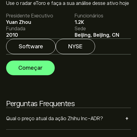
Use o radar eToro e faça a sua análise desse ativo hoje
O preço médio alvo para Zhihu Inc-ADR é 3.25‎$‎.
Adira
Presidente Executivo
Funcionários
já
na eToro para previsões detalhadas de analistas e
Yuan Zhou
1.2K
metas de preço.
Fundada
Sede
2010
Beijing, Beijing, CN
Os analistas oferecem previsões para Zhihu Inc-ADR
Software
NYSE
com base em tendências de mercado, relatórios
financeiros e projeções de crescimento. Descubra a
previsão mais recente para os movimentos futuros
A capitalização bolsista de Zhihu Inc-ADR é 193.55M‎$‎
Começar
dos preços.
Perguntas Frequentes
+
Qual o preço atual da ação Zhihu Inc-ADR?