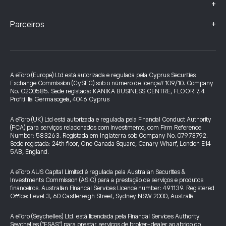
+
+
Parceiros
A eToro (Europe) Ltd está autorizada e regulada pela Cyprus Securities
Exchange Commission (CySEC) sob o número de licença# 109/10. Company
No. C200585. Sede registada: KANIKA BUSINESS CENTRE, FLOOR 7, 4
Profiti Ilia Germasogeia, 4046 Cyprus
A eToro (UK) Ltd está autorizada e regulada pela Financial Conduct Authority
(FCA) para serviços relacionados com investimento, com Firm Reference
Number: 583263. Registada em Inglaterra sob Company No. 07973792.
Sede registada: 24th floor, One Canada Square, Canary Wharf, London E14
5AB, England.
A eToro AUS Capital Limited é regulada pela Australian Securities &
Investments Commission (ASIC) para a prestação de serviços e produtos
financeiros. Australian Financial Services Licence number: 491139. Registered
Office: Level 3, 60 Castlereagh Street, Sydney NSW 2000, Australia
A eToro (Seychelles) Ltd. está licenciada pela Financial Services Authority
Seychelles ("FSAS") para prestar serviços de broker-dealer ao abrigo do