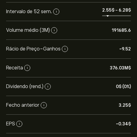
2.55‎$‎
-
6.28‎$‎
Intervalo de 52 sem.
i
Volume médio (3M)
191685.6
i
Rácio de Preço-Ganhos
-9.52
i
Receita
376.03M‎$‎
i
Dividendo (rend.)
0‎$‎ (0%)
i
Fecho anterior
3.25‎$‎
i
EPS
-0.34‎$‎
i