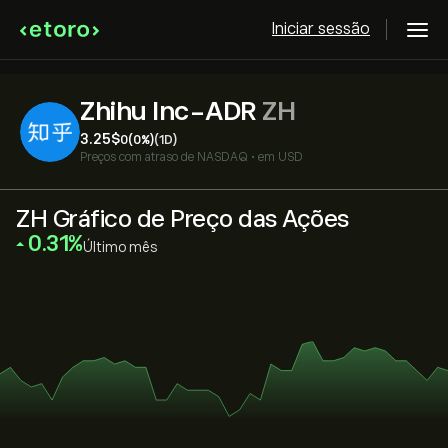
Iniciar sessão
Zhihu Inc-ADR
ZH
3.25‎$‎
0
(0%)
(1D)
Preços com atraso de
NASDAQ
•
em USD
ZH Gráfico de Preço das Ações
‎0.31‎
Último mês