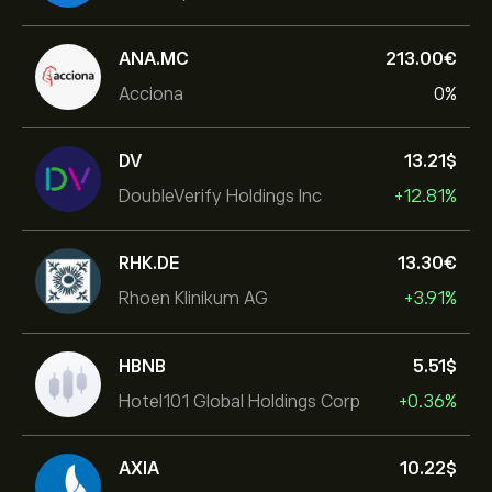
ANA.MC
213.00‎€‎
Acciona
0%
DV
13.21‎$‎
DoubleVerify Holdings Inc
+12.81%
RHK.DE
13.30‎€‎
Rhoen Klinikum AG
+3.91%
HBNB
5.51‎$‎
Hotel101 Global Holdings Corp
+0.36%
AXIA
10.22‎$‎