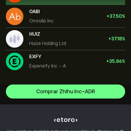
OABI
+
37.50
%
OmniAb Inc
HUIZ
+
37.18
%
Huize Holding Ltd
EXFY
+
35.86
%
Expensify Inc - A
Comprar Zhihu Inc-ADR
Micron Technology, Inc.
Vistra Corp
Centro de ajuda
Lam Research Corp
Como depositar
Como funciona o CopyTrading
Applied Materials Inc
Como efetuar levantamentos
Negociação Responsável
Johnson & Johnson
Porquê escolher o eToro