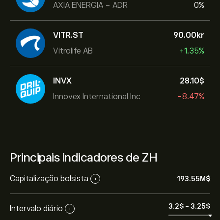
AXIA ENERGIA - ADR
0%
VITR.ST
90.00‎kr‎
Vitrolife AB
+1.35%
INVX
28.10‎$‎
Innovex International Inc
-8.47%
Principais indicadores de ZH
Capitalização bolsista
193.55M‎$‎
i
3.2‎$‎
-
3.25‎$‎
Intervalo diário
i