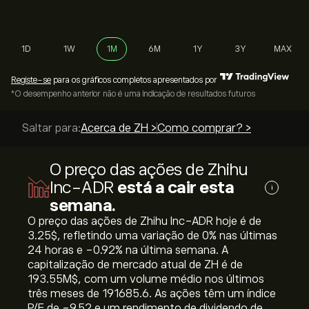
1D
1W
1M
6M
1Y
3Y
MAX
Registe-se
para os gráficos completos apresentados por
*O desempenho anterior não é uma indicação de resultados futuros
Saltar para:
Acerca de ZH >
Como comprar? >
O preço das ações de Zhihu
Inc-ADR
está a cair esta
i
semana.
O preço das ações de Zhihu Inc-ADR hoje é de
3.25‎$‎, refletindo uma variação de ‎0‎% nas últimas
24 horas e ‎-0.92‎% na última semana. A
capitalização de mercado atual de ZH é de
193.55M‎$‎, com um volume médio nos últimos
três meses de 191685.6. As ações têm um índice
P/E de -9.52 e um rendimento de dividendo de