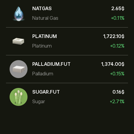
NATGAS
2.65‎$‎
Natural Gas
+0.11%
PLATINUM
1,722.10‎$‎
Platinum
+0.12%
PALLADIUM.FUT
1,374.00‎$‎
Palladium
+0.15%
SUGAR.FUT
0.16‎$‎
Sugar
+2.71%