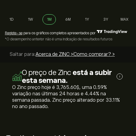
1D
1W
1M
6M
1Y
3Y
MAX
Registe-se
para os gráficos completos apresentados por
*O desempenho anterior não é uma indicação de resultados futuros
Saltar para:
Acerca de ZINC >
Como comprar? >
O preço de Zinc
está a subir
i
esta semana.
O Zinc preço hoje é 3,765.60‎$‎, uma ‎0.59‎%
variação nas últimas 24 horas e ‎4.44‎% na
semana passada. Zinc preço alterado por ‎33.11‎%
no ano passado.