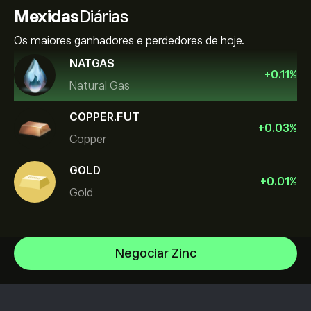
Mexidas
Diárias
Os maiores ganhadores e perdedores de hoje.
NATGAS
+
0.11
%
Natural Gas
COPPER.FUT
+
0.03
%
Copper
GOLD
+
0.01
%
Gold
Negociar Zinc
Gold
Silver
Centro de ajuda
Oil
Como depositar