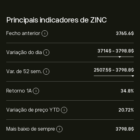
Principais indicadores de ZINC
Fecho anterior
3765.6‎$‎
i
3714‎$‎
-
3798.8‎$‎
Variação do dia
i
2507.5‎$‎
-
3798.8‎$‎
Var. de 52 sem.
i
Retorno 1A
34.8%
i
Variação de preço YTD
20.72%
i
Mais baixo de sempre
3798.8‎$‎
i