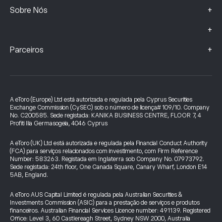
+
Sobre Nós
+
+
Parceiros
A eToro (Europe) Ltd está autorizada e regulada pela Cyprus Securities
Exchange Commission (CySEC) sob o número de licença# 109/10. Company
No. C200585. Sede registada: KANIKA BUSINESS CENTRE, FLOOR 7, 4
Profiti Ilia Germasogeia, 4046 Cyprus
A eToro (UK) Ltd está autorizada e regulada pela Financial Conduct Authority
(FCA) para serviços relacionados com investimento, com Firm Reference
Number: 583263. Registada em Inglaterra sob Company No. 07973792.
Sede registada: 24th floor, One Canada Square, Canary Wharf, London E14
5AB, England.
A eToro AUS Capital Limited é regulada pela Australian Securities &
Investments Commission (ASIC) para a prestação de serviços e produtos
financeiros. Australian Financial Services Licence number: 491139. Registered
Office: Level 3, 60 Castlereagh Street, Sydney NSW 2000, Australia