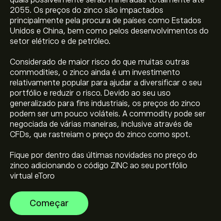
quais possivelmente serão mineradas totalmente até
2055. Os preços do zinco são impactados
principalmente pela procura de países como Estados
Unidos e China, bem como pelos desenvolvimentos do
setor elétrico e de petróleo.
Considerado de maior risco do que muitas outras
commodities, o zinco ainda é um investimento
O preço atual de ZINC é 3,765.60‎$‎
relativamente popular para ajudar a diversificar o seu
portfólio e reduzir o risco. Devido ao seu uso
generalizado para fins industriais, os preços do zinco
O preço mais elevado de Zinc é 3,798.80‎$‎
podem ser um pouco voláteis. A commodity pode ser
negociada de várias maneiras, inclusive através de
CFDs, que rastreiam o preço do zinco como spot.
Selecione o período de tempo "1D" ou "1S" no gráfico
eToro e diminua o zoom para ver os movimentos
Fique por dentro das últimas novidades no preço do
históricos do preço de Zinc. O preço de Zinc variou
zinco adicionando o código ZINC ao seu portfólio
entre 936.70‎$‎ durante o último ano.
virtual eToro
Para comprar ZINC, visite "Zinc (ZINC)" a página no
website da eToro. Depois de ter criado uma conta e
depositado fundos, clique no botão "Negociar" e
Começar
decida quanto Zinc pretende comprar. Também pode
colocar uma ordem para comprar ZINC a um preço