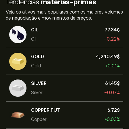
Tendências
matérias-primas
Veja os ativos mais populares com os maiores volumes
de negociação e movimentos de preços.
OIL
77.34‎$‎
Oil
-0.22%
GOLD
4,240.49‎$‎
Gold
+0.01%
SILVER
61.45‎$‎
Silver
-0.07%
COPPER.FUT
6.72‎$‎
Copper
+0.03%