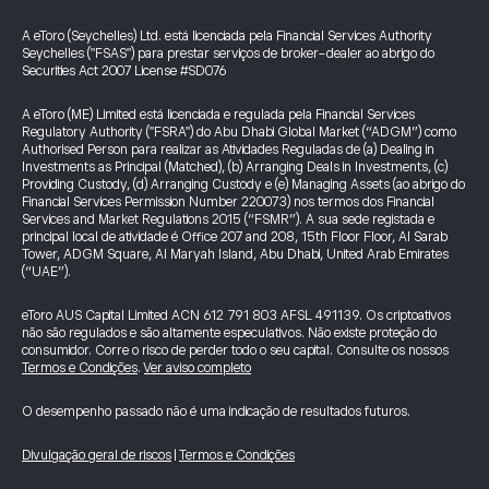
A eToro (Seychelles) Ltd. está licenciada pela Financial Services Authority
Seychelles ("FSAS") para prestar serviços de broker-dealer ao abrigo do
Securities Act 2007 License #SD076
A eToro (ME) Limited está licenciada e regulada pela Financial Services
Regulatory Authority ("FSRA") do Abu Dhabi Global Market (“ADGM”) como
Authorised Person para realizar as Atividades Reguladas de (a) Dealing in
Investments as Principal (Matched), (b) Arranging Deals in Investments, (c)
Providing Custody, (d) Arranging Custody e (e) Managing Assets (ao abrigo do
Financial Services Permission Number 220073) nos termos dos Financial
Services and Market Regulations 2015 (“FSMR”). A sua sede registada e
principal local de atividade é Office 207 and 208, 15th Floor Floor, Al Sarab
Tower, ADGM Square, Al Maryah Island, Abu Dhabi, United Arab Emirates
(“UAE”).
eToro AUS Capital Limited ACN 612 791 803 AFSL 491139. Os criptoativos
não são regulados e são altamente especulativos. Não existe proteção do
consumidor. Corre o risco de perder todo o seu capital. Consulte os nossos
Termos e Condições
.
Ver aviso completo
O desempenho passado não é uma indicação de resultados futuros.
Divulgação geral de riscos
|
Termos e Condições