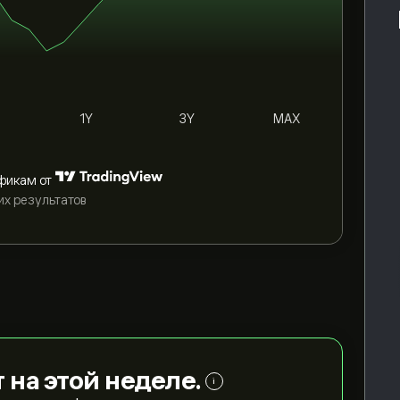
1Y
3Y
MAX
фикам от
их результатов
т на этой неделе.
i