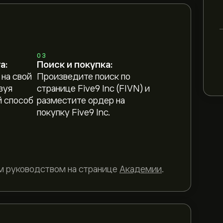
03
а:
Поиск и покупка:
 на свой
Произведите поиск по
зуя
странице Five9 Inc (FIVN) и
 способ
разместите ордер на
покупку Five9 Inc.
м руководством на странице
Академии
.