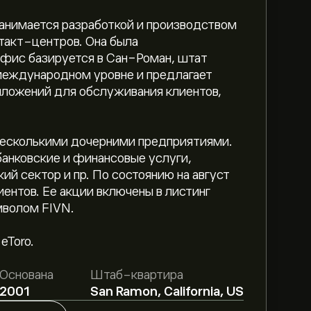
 занимается разработкой и производством
такт-центров. Она была
 офис базируется в Сан-Роман, штат
международном уровне и предлагает
ложений для обслуживания клиентов,
 несколькими дочерними предприятиями.
банковские и финансовые услуги,
ий сектор и пр. По состоянию на август
иентов. Ее акции включены в листинг
волом FIVN.
eToro.
ет 29.60‎$‎.
Зарегистрируйтесь
на eToro,
Основана
Штаб-квартира
е цены от аналитиков.
2001
San Ramon, California, US