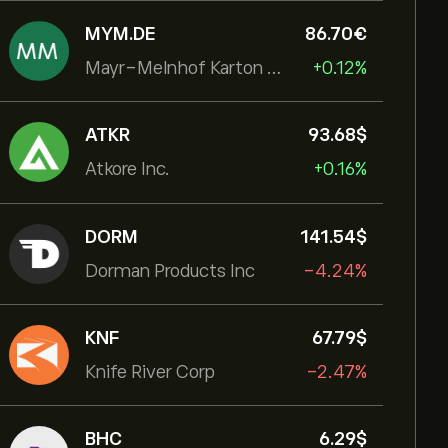
MYM.DE
86.70‎€‎
Mayr-Melnhof Karton AG
+0.12%
ATKR
93.68‎$‎
Atkore Inc.
+0.16%
DORM
141.54‎$‎
Dorman Products Inc
-4.24%
KNF
67.79‎$‎
Knife River Corp
-2.47%
BHC
6.29‎$‎