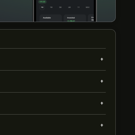
+
+
+
+