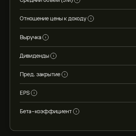
Средний объем (3М)
Отношение цены к доходу
i
Выручка
i
Дивиденды
i
Пред. закрытие
i
EPS
i
Бета-коэффициент
i