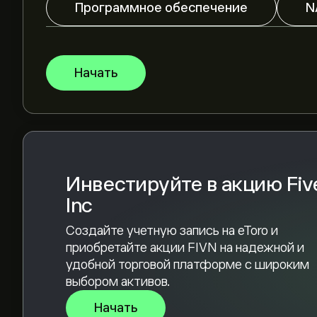
Аналитики предоставляют прогнозы по акции F
Программное обеспечение
N
тенденциях, финансовых отчетах и предпола
прогнозом для будущих изменений цены.
Рыночная капитализация Five9 Inc — это 2.27B‎
Начать
Согласно рекомендациям 0 аналитиков по FI
консенсус — Умеренная покупка
Инвестируйте в акцию Fiv
Inc
Создайте учетную запись на eToro и
приобретайте акции FIVN на надежной и
удобной торговой платформе с широким
выбором активов.
Начать