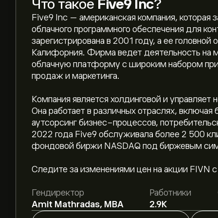
Что такое
Five9 Inc
?
Five9 Inc — американская компания, которая
облачного программного обеспечения для кон
зарегистрирована в 2001 году, а ее головной
Калифорния. Фирма ведет деятельность на 
облачную платформу с широким набором при
продаж и маркетинга.
Компания является холдинговой и управляет
Она работает в различных отраслях, включая 
аутсорсинг бизнес-процессов, потребительск
2022 года Five9 обслуживала более 2 500 кл
фондовой биржи NASDAQ под биржевым сим
Текущая цена акции FIVN составляет 29.60‎$‎.
Следите за изменениями цен на акции FIVN с 
Средняя целевая цена акции Five9 Inc составля
Гендиректор
Работники
чтобы получить подробные прогнозы и целевы
Amit Mathradas, MBA
2.9K