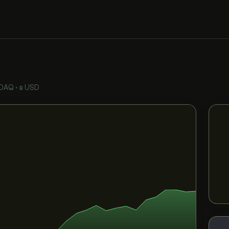
DAQ
•
в USD