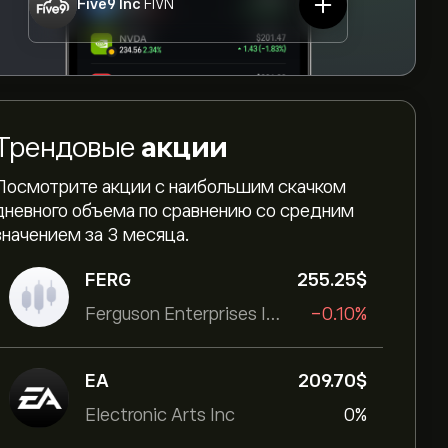
Five9 Inc
FIVN
Трендовые
акции
Посмотрите акции с наибольшим скачком
дневного объема по сравнению со средним
значением за 3 месяца.
FERG
255.25‎$‎
Ferguson Enterprises Inc
-0.10%
EA
209.70‎$‎
Electronic Arts Inc
0%