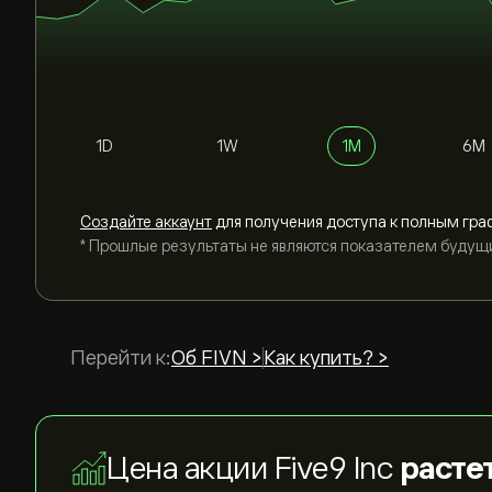
1D
1W
1M
6M
Cоздайте аккаунт
для получения доступа к полным гра
* Прошлые результаты не являются показателем будущ
Перейти к:
Об FIVN >
Как купить? >
Цена акции Five9 Inc
расте