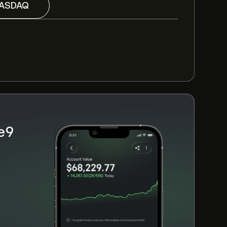
ive9 Inc, основываясь на рыночных
ASDAQ
гаемом росте. Ознакомьтесь с последним
$‎
VN за последние 3 месяца, общий
e9