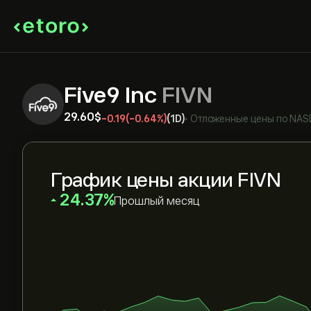
Five9 Inc
FIVN
29.60‎$‎
-0.19
(-0.64%)
(1D)
•
Отложенные цены по
NAS
График цены акции FIVN
‎24.37‎
Прошлый месяц