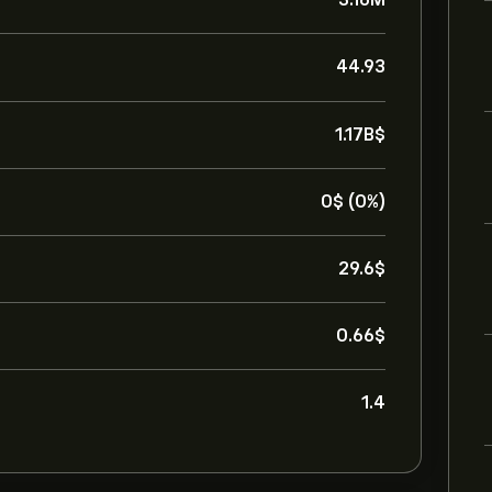
44.93
1.17B‎$‎
0‎$‎ (0%)
29.6‎$‎
0.66‎$‎
1.4