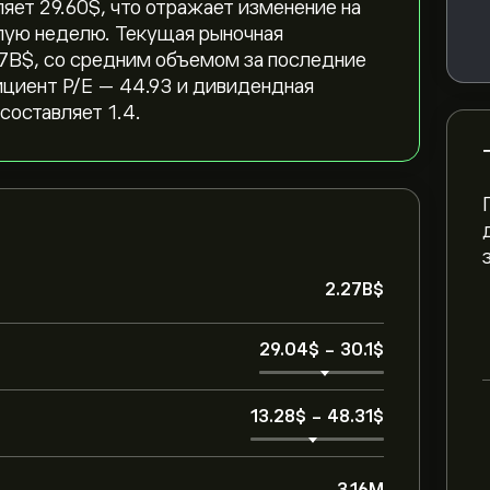
яет 29.60‎$‎, что отражает изменение на
рошлую неделю. Текущая рыночная
7B‎$‎, со средним объемом за последние
ициент P/E — 44.93 и дивидендная
оставляет 1.4.
2.27B‎$‎
29.04‎$‎
-
30.1‎$‎
13.28‎$‎
-
48.31‎$‎
3.16M