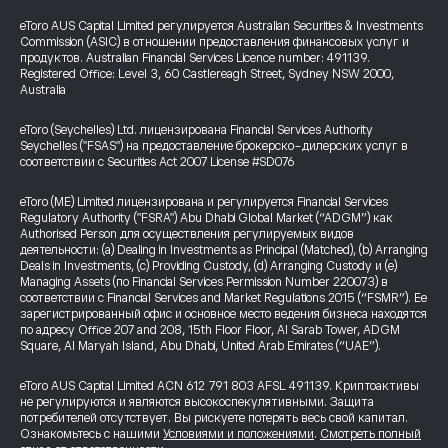
eToro AUS Capital Limited регулируется Australian Securities & Investments
Commission (ASIC) в отношении предоставления финансовых услуг и
продуктов. Australian Financial Services Licence number: 491139.
Registered Office: Level 3, 60 Castlereagh Street, Sydney NSW 2000,
Australia
eToro (Seychelles) Ltd. лицензирована Financial Services Authority
Seychelles ("FSAS") на предоставление брокерско-дилерских услуг в
соответствии с Securities Act 2007 License #SD076
eToro (ME) Limited лицензирована и регулируется Financial Services
Regulatory Authority ("FSRA") Abu Dhabi Global Market (“ADGM”) как
Authorised Person для осуществления регулируемых видов
деятельности: (a) Dealing in Investments as Principal (Matched), (b) Arranging
Deals in Investments, (c) Providing Custody, (d) Arranging Custody и (e)
Managing Assets (по Financial Services Permission Number 220073) в
соответствии с Financial Services and Market Regulations 2015 (“FSMR”). Ее
зарегистрированный офис и основное место ведения бизнеса находятся
по адресу Office 207 and 208, 15th Floor Floor, Al Sarab Tower, ADGM
Square, Al Maryah Island, Abu Dhabi, United Arab Emirates (“UAE”).
eToro AUS Capital Limited ACN 612 791 803 AFSL 491139. Криптоактивы
не регулируются и являются высокоспекулятивными. Защита
потребителей отсутствует. Вы рискуете потерять весь свой капитал.
Ознакомьтесь с нашими
Условиями и положениями
.
Смотреть полный