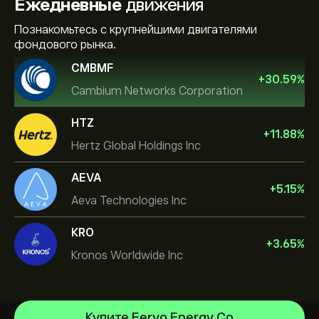
Ежедневные
движения
Познакомьтесь с крупнейшими двигателями
фондового рынка.
CMBMF
+
30.59
%
Cambium Networks Corporation
HTZ
+
11.88
%
Hertz Global Holdings Inc
AEVA
+
5.15
%
Aeva Technologies Inc
KRO
+
3.65
%
Kronos Worldwide Inc
Купите Fervo Energy Co