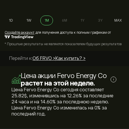
1D
1W
1M
6M
1Y
3Y
MAX
Cоздайте аккаунт
для получения доступа к полным графикам от
* Прошлые результаты не являются показателем будущих результатов
Перейти к:
Об FRVO >
Как купить? >
Цена акции Fervo Energy Co
i
растет на этой неделе.
Цена Fervo Energy Co сегодня составляет
25.82‎$‎, изменившись на ‎12.26‎% за последние
24 часа и на ‎14.60‎% за последнюю неделю.
Цена Fervo Energy Co изменилась на ‎0‎% за
последний год.