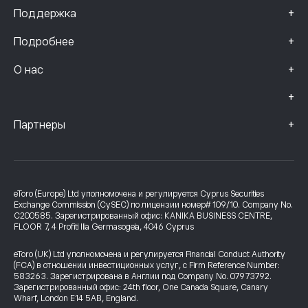
+
Поддержка
+
Подробнее
+
О нас
+
+
Партнеры
eToro (Europe) Ltd уполномочена и регулируется Cyprus Securities
Exchange Commission (CySEC) по лицензии номер# 109/10. Company No.
C200585. Зарегистрированный офис: KANIKA BUSINESS CENTRE,
FLOOR 7, 4 Profiti Ilia Germasogeia, 4046 Cyprus
eToro (UK) Ltd уполномочена и регулируется Financial Conduct Authority
(FCA) в отношении инвестиционных услуг, с Firm Reference Number:
583263. Зарегистрирована в Англии под Company No. 07973792.
Зарегистрированный офис: 24th floor, One Canada Square, Canary
Wharf, London E14 5AB, England.