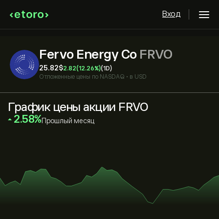
Вход
Fervo Energy Co
FRVO
25.82‎$‎
2.82
(12.26%)
(1D)
Отложенные цены по
NASDAQ
•
в USD
График цены акции FRVO
‎2.58‎
Прошлый месяц