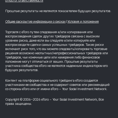
отказ от ответственности
Прошлые результаты не являются показателем будущих результатов.
Общее раскрытие информации о рисках
|
Условия и положения
Торговля с eToro путем следования и/или копирования или
воспроизведения сделок других трейдеров связана с высоким
уровнем риска, даже если вы следуете и/или копируете или
воспроизводите сделки самых успешных трейдеров. Такие риски
включают риск того, что вы можете следовать/копировать торговые
решения возможно неопытных/непрофессиональных трейдеров или
трейдеров, чьи конечные цели или намерения либо финансовое
положение могут отличаться от ваших. Прошлые результаты
участника сообщества eToro не являются надежным индикатором его
будущих результатов.
Контент на платформе социального трейдинга eToro создается
участниками ее сообщества и не содержит советов или рекомендаций
со стороны eToro или от имени eToro - Your Social Investment Network.
Copyright © 2006-2026 eToro - Your Social Investment Network, Все
права защищены.