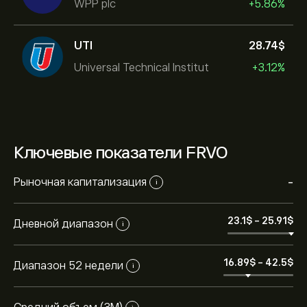
WPP plc
+5.86%
UTI
28.74‎$‎
Universal Technical Institut
+3.12%
Ключевые показатели FRVO
Рыночная капитализация
-
i
23.1‎$‎
-
25.91‎$‎
Дневной диапазон
i
16.89‎$‎
-
42.5‎$‎
Диапазон 52 недели
i