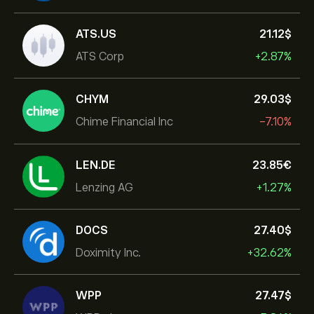
ATS.US
21.12‎$‎
ATS Corp
+2.87%
CHYM
29.03‎$‎
Chime Financial Inc
-7.10%
LEN.DE
23.85‎€‎
Lenzing AG
+1.27%
DOCS
27.40‎$‎
Doximity Inc.
+32.62%
WPP
27.47‎$‎