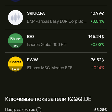
SRIUC.PA
10.99‎€‎
BNP Paribas Easy EUR Corp Bond SRI Fossil Free Ult
+0.04%
IOO
145.24‎$‎
Ishares Global 100 Etf
+0.03%
EWW
76.52‎$‎
iShares MSCI Mexico ETF
-0.14%
Ключевые показатели IQQQ.DE
Пред. закрытие
68.28‎€‎
i