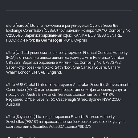
eToro (Europe) Ltd уполномочена и регулируется Cyprus Securities
Exchange Commission (CySEC) по лицензии номер# 109/10. Company No.
C200585. Зарегистрированный офис: KANIKA BUSINESS CENTRE,
FLOOR 7, 4 Profiti Ilia Germasogeia, 4046 Cyprus
eToro (UK) Ltd уполномочена и регулируется Financial Conduct Authority
(FCA) в отношении инвестиционных услуг, с Firm Reference Number:
583263. Зарегистрирована в Англии под Company No. 07973792.
Зарегистрированный офис: 24th floor, One Canada Square, Canary
Wharf, London E14 5AB, England.
eToro AUS Capital Limited регулируется Australian Securities & Investments
Commission (ASIC) в отношении предоставления финансовых услуг и
продуктов. Australian Financial Services Licence number: 491139.
Registered Office: Level 3, 60 Castlereagh Street, Sydney NSW 2000,
Australia
eToro (Seychelles) Ltd. лицензирована Financial Services Authority
Seychelles ("FSAS") на предоставление брокерско-дилерских услуг в
соответствии с Securities Act 2007 License #SD076