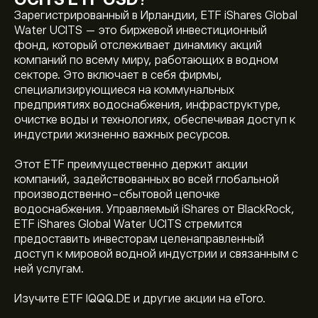
Зарегистрированный в Ирландии, ETF iShares Global
Water UCITS — это биржевой инвестиционный
фонд, который отслеживает динамику акций
компаний по всему миру, работающих в водном
секторе. Это включает в себя фирмы,
специализирующиеся на коммунальных
предприятиях водоснабжения, инфраструктуре,
очистке воды и технологиях, обеспечивая доступ к
индустрии жизненно важных ресурсов.
Этот ETF преимущественно держит акции
компаний, задействованных во всей глобальной
производственно-сбытовой цепочке
водоснабжения. Управляемый iShares от BlackRock,
ETF iShares Global Water UCITS стремится
предоставить инвесторам целенаправленный
Текущая цена IQQQ.DE — это 68.280‎€‎ долларов
доступ к мировой водной индустрии и связанным с
США
ней услугам.
Изучите ETF IQQQ.DE и другие акции на eToro.
Исторический максимум iShares Global Water UCITS