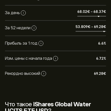
68.02‎€‎
-
68.37‎€‎
За день
i
53.809‎€‎
-
69.28‎€‎
За 52 недели
i
Прибыль за 1 год
6.6%
i
Изм. цены с начала года
6.72%
i
Рекордно высокий
69.28‎€‎
i
Что такое
iShares Global Water
UCITS ETF USD
?