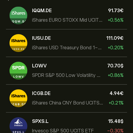
IQQM.DE
91.73‎€‎
iShares EURO STOXX Mid UCITS ETF
+0.56%
IUSU.DE
111.09‎€‎
iShares USD Treasury Bond 1-3yr UCITS ETF
+0.20%
LOWV
70.70‎$‎
SPDR S&P 500 Low Volatility UCITS ETF
+0.86%
ICGB.DE
4.94‎€‎
iShares China CNY Bond UCITS ETF
+0.21%
SPXS.L
15.48‎$‎
Invesco S&P 500 UCITS ETF
-0.30%