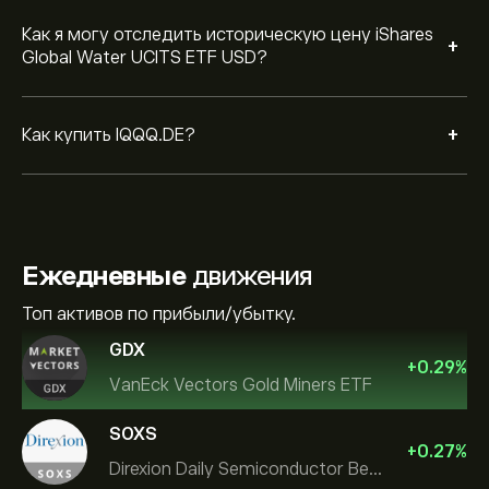
Как я могу отследить историческую цену iShares
+
Global Water UCITS ETF USD?
+
Как купить IQQQ.DE?
Ежедневные
движения
Топ активов по прибыли/убытку.
GDX
+
0.29
%
VanEck Vectors Gold Miners ETF
SOXS
+
0.27
%
Direxion Daily Semiconductor Bear 3X ETF