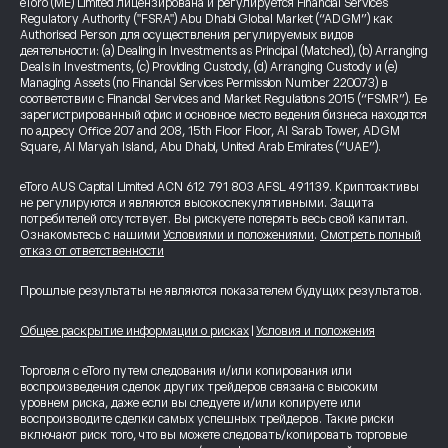
eToro (ME) Limited лицензирована и регулируется Financial Services
Regulatory Authority ("FSRA") Abu Dhabi Global Market (“ADGM”) как
Authorised Person для осуществления регулируемых видов
деятельности: (a) Dealing in Investments as Principal (Matched), (b) Arranging
Deals in Investments, (c) Providing Custody, (d) Arranging Custody и (e)
Managing Assets (по Financial Services Permission Number 220073) в
соответствии с Financial Services and Market Regulations 2015 (“FSMR”). Ее
зарегистрированный офис и основное место ведения бизнеса находятся
по адресу Office 207 and 208, 15th Floor Floor, Al Sarab Tower, ADGM
Square, Al Maryah Island, Abu Dhabi, United Arab Emirates (“UAE”).
eToro AUS Capital Limited ACN 612 791 803 AFSL 491139. Криптоактивы
не регулируются и являются высокоспекулятивными. Защита
потребителей отсутствует. Вы рискуете потерять весь свой капитал.
Ознакомьтесь с нашими
Условиями и положениями
.
Смотреть полный
отказ от ответственности
Прошлые результаты не являются показателем будущих результатов.
Общее раскрытие информации о рисках
|
Условия и положения
Торговля с eToro путем следования и/или копирования или
воспроизведения сделок других трейдеров связана с высоким
уровнем риска, даже если вы следуете и/или копируете или
воспроизводите сделки самых успешных трейдеров. Такие риски
включают риск того, что вы можете следовать/копировать торговые