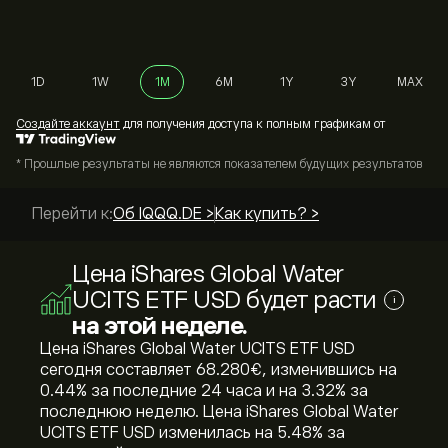
1D
1W
1M
6M
1Y
3Y
MAX
Cоздайте аккаунт
для получения доступа к полным графикам от
* Прошлые результаты не являются показателем будущих результатов
Перейти к:
Об IQQQ.DE >
Как купить? >
Цена iShares Global Water
UCITS ETF USD будет расти
i
на этой неделе.
Цена iShares Global Water UCITS ETF USD
сегодня составляет 68.280‎€‎, изменившись на
‎0.44‎% за последние 24 часа и на ‎3.32‎% за
последнюю неделю. Цена iShares Global Water
UCITS ETF USD изменилась на ‎5.48‎% за