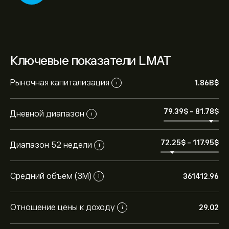
Ключевые показатели LMAT
Рыночная капитализация
1.86B‎$‎
i
79.39‎$‎
-
81.78‎$‎
Дневной диапазон
i
72.25‎$‎
-
117.95‎$‎
Диапазон 52 недели
i
Средний объем (3М)
361412.96
i
Отношение цены к доходу
29.02
i