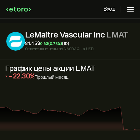
Вход
LeMaitre Vascular Inc
LMAT
81.45‎$‎
0.63
(0.78%)
(1D)
Отложенные цены по
NASDAQ
•
в USD
График цены акции LMAT
‎-22.30‎
Прошлый месяц