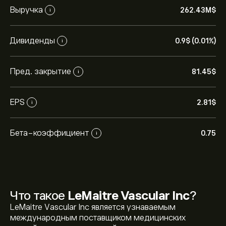
Выручка
262.43M‎$‎
i
Дивиденды
0.9‎$‎ (0.01%)
i
Пред. закрытие
81.45‎$‎
i
EPS
2.81‎$‎
i
Бета-коэффициент
0.75
i
Что такое
LeMaitre Vascular Inc
?
LeMaitre Vascular Inc является узнаваемым
международным поставщиком медицинских