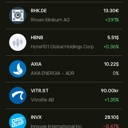
RHK.DE
13.30‎€‎
Rhoen Klinikum AG
+3.91%
HBNB
5.51‎$‎
Hotel101 Global Holdings Corp
+0.36%
AXIA
10.22‎$‎
AXIA ENERGIA - ADR
0%
VITR.ST
90.00‎kr‎
Vitrolife AB
+1.35%
INVX
28.10‎$‎
Innovex International Inc
-8.47%