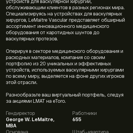
устройств для васкулярной хирургии,
обслуживающим клиентов в разных регионах мира.
Специализируясь на устройствах для васкулярных
хирургов, LeMaitre Vascular представляет обширный
ассортимент инновационного медицинского
оборудования от каротидных шунтов до
васкулярных протезов.
Оперируя в секторе медицинского оборудования и
расходных материалов, компания со своим
портфолио из 20 уникальных и эффективных
устройств, используемых васкулярными хирургами
по всему миру, выделяется на фоне других игроков
этой отрасли.
Разнообразьте ваш виртуальный портфель, следуя
Текущая цена акции LMAT составляет 81.45‎$‎.
за акциями LMAT на eToro.
Гендиректор
Работники
George W. LeMaitre,
655
Средняя целевая цена акции LeMaitre Vascular Inc
MBA
составляет 81.45‎$‎.
Зарегистрируйтесь
на eToro,
Основана
Штаб-квартира
чтобы получить подробные прогнозы и целевые