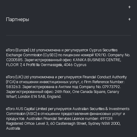
+
+
Партнеры
eToro (Europe) Ltd уполномочена и регулируется Cyprus Securities
Exchange Commission (CySEC) по лицензии номер# 109/10. Company No.
C200585. Зарегистрированный офис: KANIKA BUSINESS CENTRE,
FLOOR 7, 4 Profiti Ilia Germasogeia, 4046 Cyprus
eToro (UK) Ltd уполномочена и регулируется Financial Conduct Authority
(FCA) в отношении инвестиционных услуг, с Firm Reference Number:
583263. Зарегистрирована в Англии под Company No. 07973792.
Зарегистрированный офис: 24th floor, One Canada Square, Canary
Wharf, London E14 5AB, England.
eToro AUS Capital Limited регулируется Australian Securities & Investments
Commission (ASIC) в отношении предоставления финансовых услуг и
продуктов. Australian Financial Services Licence number: 491139.
Registered Office: Level 3, 60 Castlereagh Street, Sydney NSW 2000,
Australia