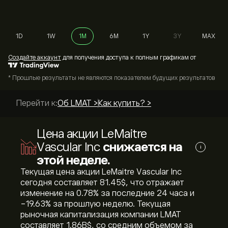
1D
1W
1M
6M
1Y
3Y
MAX
Cоздайте аккаунт
для получения доступа к полным графикам от
* Прошлые результаты не являются показателем будущих результатов
Перейти к:
Об LMAT >
Как купить? >
Цена акции LeMaitre
Vascular Inc
снижается на
i
этой неделе.
Текущая цена акции LeMaitre Vascular Inc
сегодня составляет 81.45‎$‎, что отражает
изменение на ‎0.78‎% за последние 24 часа и
‎-19.63‎% за прошлую неделю. Текущая
рыночная капитализация компании LMAT
составляет 1.86B‎$‎, со средним объемом за