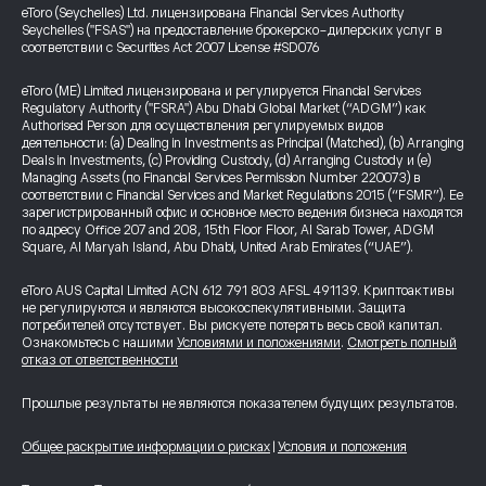
eToro (Seychelles) Ltd. лицензирована Financial Services Authority
Seychelles ("FSAS") на предоставление брокерско-дилерских услуг в
соответствии с Securities Act 2007 License #SD076
eToro (ME) Limited лицензирована и регулируется Financial Services
Regulatory Authority ("FSRA") Abu Dhabi Global Market (“ADGM”) как
Authorised Person для осуществления регулируемых видов
деятельности: (a) Dealing in Investments as Principal (Matched), (b) Arranging
Deals in Investments, (c) Providing Custody, (d) Arranging Custody и (e)
Managing Assets (по Financial Services Permission Number 220073) в
соответствии с Financial Services and Market Regulations 2015 (“FSMR”). Ее
зарегистрированный офис и основное место ведения бизнеса находятся
по адресу Office 207 and 208, 15th Floor Floor, Al Sarab Tower, ADGM
Square, Al Maryah Island, Abu Dhabi, United Arab Emirates (“UAE”).
eToro AUS Capital Limited ACN 612 791 803 AFSL 491139. Криптоактивы
не регулируются и являются высокоспекулятивными. Защита
потребителей отсутствует. Вы рискуете потерять весь свой капитал.
Ознакомьтесь с нашими
Условиями и положениями
.
Смотреть полный
отказ от ответственности
Прошлые результаты не являются показателем будущих результатов.
Общее раскрытие информации о рисках
|
Условия и положения