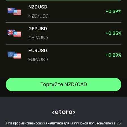
NZDUSD
+
0.39
%
NZD/USD
GBPUSD
+
0.35
%
GBP/USD
EURUSD
+
0.29
%
EUR/USD
Торгуйте NZD/CAD
EUR/USD
GBP/USD
Центр помощи
NZD/USD
Как внести депозит
Как работает CopyTrading
USD/CAD
Как вывести средства
Ответственная торговля
USD/JPY
Почему стоит выбрать eToro
Открыть счет
Платформа финансовой аналитики для миллионов пользователей в 75
Что такое кредитное плечо и маржа