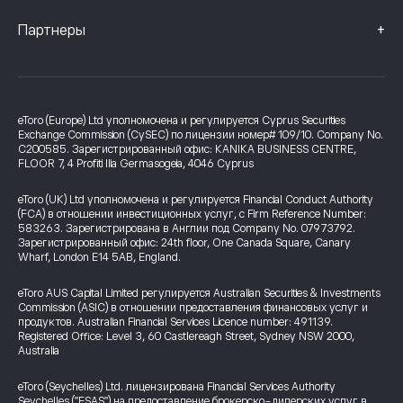
+
Партнеры
eToro (Europe) Ltd уполномочена и регулируется Cyprus Securities
Exchange Commission (CySEC) по лицензии номер# 109/10. Company No.
C200585. Зарегистрированный офис: KANIKA BUSINESS CENTRE,
FLOOR 7, 4 Profiti Ilia Germasogeia, 4046 Cyprus
eToro (UK) Ltd уполномочена и регулируется Financial Conduct Authority
(FCA) в отношении инвестиционных услуг, с Firm Reference Number:
583263. Зарегистрирована в Англии под Company No. 07973792.
Зарегистрированный офис: 24th floor, One Canada Square, Canary
Wharf, London E14 5AB, England.
eToro AUS Capital Limited регулируется Australian Securities & Investments
Commission (ASIC) в отношении предоставления финансовых услуг и
продуктов. Australian Financial Services Licence number: 491139.
Registered Office: Level 3, 60 Castlereagh Street, Sydney NSW 2000,
Australia
eToro (Seychelles) Ltd. лицензирована Financial Services Authority
Seychelles ("FSAS") на предоставление брокерско-дилерских услуг в