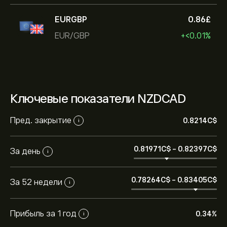
EURGBP
0.86‎£‎
EUR/GBP
+‎<‎0.01%
Ключевые показатели NZDCAD
Пред. закрытие
0.8214‎C$‎
i
0.81971‎C$‎
-
0.82397‎C$‎
За день
i
0.78264‎C$‎
-
0.83405‎C$‎
За 52 недели
i
Прибыль за 1 год
0.34%
i