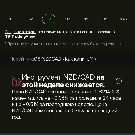
1D
1W
1M
6M
1Y
3Y
MAX
Cоздайте аккаунт
для получения доступа к полным графикам от
* Прошлые результаты не являются показателем будущих результатов
Перейти к:
Об NZDCAD >
Как купить? >
Инструмент NZD/CAD
на
i
этой неделе снижается.
Цена NZD/CAD сегодня составляет 0.82140‎C$‎,
изменившись на ‎-0.06‎% за последние 24 часа
и на ‎-0.51‎% за последнюю неделю. Цена
NZD/CAD изменилась на ‎0.34‎% за последний
год.