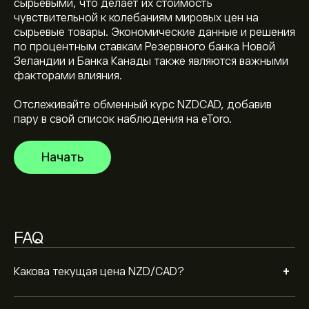
сырьевыми, что делает их стоимость
чувствительной к колебаниям мировых цен на
сырьевые товары. Экономические данные и решения
Исторический максимум NZD/CAD — 0.99260‎C$‎
по процентным ставкам Резервного банка Новой
долларов США
Зеландии и Банка Канады также являются важными
факторами влияния.
Выберите временной промежуток «1D» или «1W» на
Отслеживайте обменный курс NZDCAD, добавив
графике eToro и уменьшите масштаб, чтобы
пару в свой список наблюдения на eToro.
увидеть исторические движения цены NZD/CAD.
Цена NZD/CAD находится в диапазоне 0‎C$‎ за
Чтобы купить NZDCAD, перейдите в инструмент
Начать
последний год.
"NZD/CAD (NZDCAD)" на веб-сайте eToro. После
того, как вы создали счет и внесли средства,
нажмите кнопку «Торговля» и решите, сколько
NZD/CAD вы хотели бы приобрести. Вы также
можете разместить ордер для покупки NZDCAD по
FAQ
определенной цене в будущем.
+
Какова текущая цена NZD/CAD?