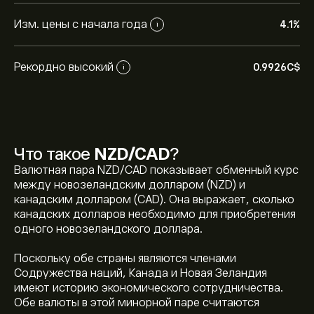
Изм. цены с начала года
4.1%
i
Рекордно высокий
0.9926‎C$‎
i
Что такое
NZD/CAD
?
Валютная пара NZD/CAD показывает обменный курс
между новозеландским долларом (NZD) и
канадским долларом (CAD). Она выражает, сколько
канадских долларов необходимо для приобретения
одного новозеландского доллара.
Поскольку обе страны являются членами
Содружества наций, Канада и Новая Зеландия
имеют историю экономического сотрудничества.
Текущая цена NZDCAD — это 0.82140‎C$‎ долларов
Обе валюты в этой минорной паре считаются
США