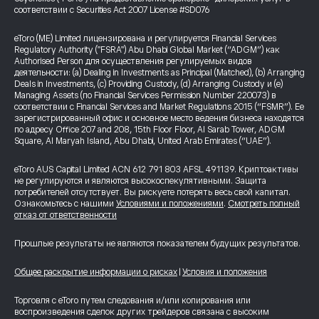
соответствии с Securities Act 2007 License #SD076
eToro (ME) Limited лицензирована и регулируется Financial Services
Regulatory Authority ("FSRA") Abu Dhabi Global Market (“ADGM”) как
Authorised Person для осуществления регулируемых видов
деятельности: (a) Dealing in Investments as Principal (Matched), (b) Arranging
Deals in Investments, (c) Providing Custody, (d) Arranging Custody и (e)
Managing Assets (по Financial Services Permission Number 220073) в
соответствии с Financial Services and Market Regulations 2015 (“FSMR”). Ее
зарегистрированный офис и основное место ведения бизнеса находятся
по адресу Office 207 and 208, 15th Floor Floor, Al Sarab Tower, ADGM
Square, Al Maryah Island, Abu Dhabi, United Arab Emirates (“UAE”).
eToro AUS Capital Limited ACN 612 791 803 AFSL 491139. Криптоактивы
не регулируются и являются высокоспекулятивными. Защита
потребителей отсутствует. Вы рискуете потерять весь свой капитал.
Ознакомьтесь с нашими
Условиями и положениями
.
Смотреть полный
отказ от ответственности
Прошлые результаты не являются показателем будущих результатов.
Общее раскрытие информации о рисках
|
Условия и положения
Торговля с eToro путем следования и/или копирования или
воспроизведения сделок других трейдеров связана с высоким