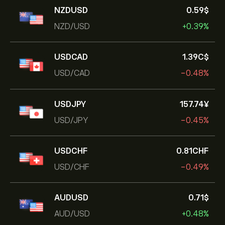
NZDUSD
0.59‎$‎
NZD/USD
+0.39%
USDCAD
1.39‎C$‎
USD/CAD
-0.48%
USDJPY
157.74‎¥‎
USD/JPY
-0.45%
USDCHF
0.81‎CHF‎
USD/CHF
-0.49%
AUDUSD
0.71‎$‎
AUD/USD
+0.48%