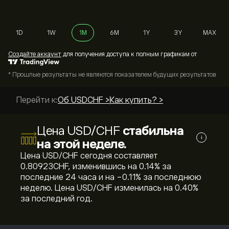
1D
1W
1M
6M
1Y
3Y
MAX
Cоздайте аккаунт
для получения доступа к полным графикам от
* Прошлые результаты не являются показателем будущих результатов
Перейти к:
Об USDCHF >
Как купить? >
Цена USD/CHF
стабильна
i
на этой неделе.
Цена USD/CHF сегодня составляет
0.80923‎CHF‎, изменившись на ‎0.14‎% за
последние 24 часа и на ‎-0.11‎% за последнюю
неделю. Цена USD/CHF изменилась на ‎0.40‎%
за последний год.