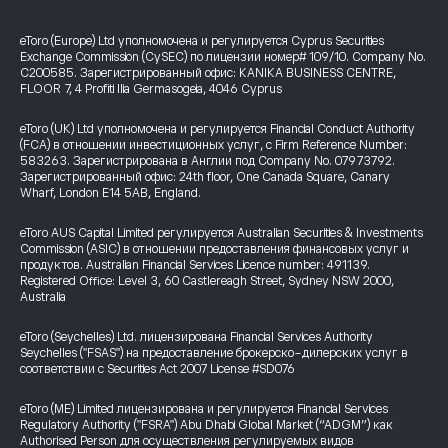
eToro (Europe) Ltd уполномочена и регулируется Cyprus Securities
Exchange Commission (CySEC) по лицензии номер# 109/10. Company No.
C200585. Зарегистрированный офис: KANIKA BUSINESS CENTRE,
FLOOR 7, 4 Profiti Ilia Germasogeia, 4046 Cyprus
eToro (UK) Ltd уполномочена и регулируется Financial Conduct Authority
(FCA) в отношении инвестиционных услуг, с Firm Reference Number:
583263. Зарегистрирована в Англии под Company No. 07973792.
Зарегистрированный офис: 24th floor, One Canada Square, Canary
Wharf, London E14 5AB, England.
eToro AUS Capital Limited регулируется Australian Securities & Investments
Commission (ASIC) в отношении предоставления финансовых услуг и
продуктов. Australian Financial Services Licence number: 491139.
Registered Office: Level 3, 60 Castlereagh Street, Sydney NSW 2000,
Australia
eToro (Seychelles) Ltd. лицензирована Financial Services Authority
Seychelles ("FSAS") на предоставление брокерско-дилерских услуг в
соответствии с Securities Act 2007 License #SD076
eToro (ME) Limited лицензирована и регулируется Financial Services
Regulatory Authority ("FSRA") Abu Dhabi Global Market (“ADGM”) как
Authorised Person для осуществления регулируемых видов