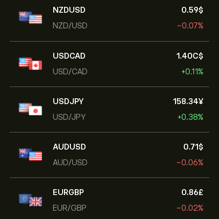
NZDUSD
0.59‎$‎
NZD/USD
-0.07%
USDCAD
1.40‎C$‎
USD/CAD
+0.11%
USDJPY
158.34‎¥‎
USD/JPY
+0.38%
AUDUSD
0.71‎$‎
AUD/USD
-0.06%
EURGBP
0.86‎£‎
EUR/GBP
-0.02%