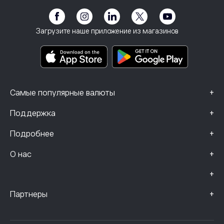
Доступность
Предупреждение о рисках
eToro Club
След
Положения и условия
Инвестиционное страхование
Загрузите наше приложение из магазинов
Основные информационные документы
Smart Portfolios
Данные о жалобах (клиенты FCA)
+
Самые популярные валюты
+
Поддержка
+
Подробнее
+
О нас
+
+
Партнеры