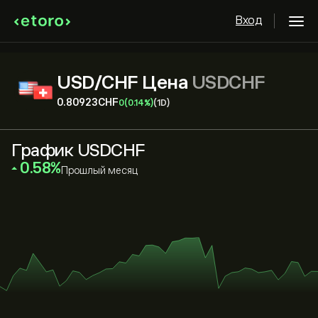
Вход
USD/CHF Цена
USDCHF
0.80923‎CHF‎
0
(0.14%)
(1D)
График USDCHF
‎0.58‎
Прошлый месяц