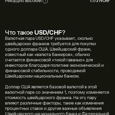
Рекордно высокий
1.17319‎CHF‎
i
Что такое
USD/CHF
?
Валютная пара USD/CHF указывает, сколько
швейцарских франков требуется для покупки
одного доллара США. Швейцарский франк,
известный как «валюта банкиров», обычно
считается финансовой «тихой гаванью» для
инвесторов благодаря политике экономической и
финансовой стабильности, проводимой
Швейцарским национальным банком.
Текущая цена USDCHF — это 0.80923‎CHF‎ долларов
Доллар США является базовой валютой в этой
США
валютной паре со значением 1, поэтому изменяется
стоимость швейцарского франка. На эту пару
влияют различные факторы, такие как изменения
Исторический максимум USD/CHF — 1.17319‎CHF‎
процентных ставок и другие важные объявления
долларов США
Швейцарского национального банка и Федеральной