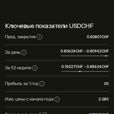
Ключевые показатели USDCHF
Пред. закрытие
0.80807‎CHF‎
i
0.80634‎CHF‎
-
0.80942‎CHF‎
За день
i
0.76027‎CHF‎
-
0.88634‎CHF‎
За 52 недели
i
Прибыль за 1 год
0%
i
Изм. цены с начала года
2.08%
i