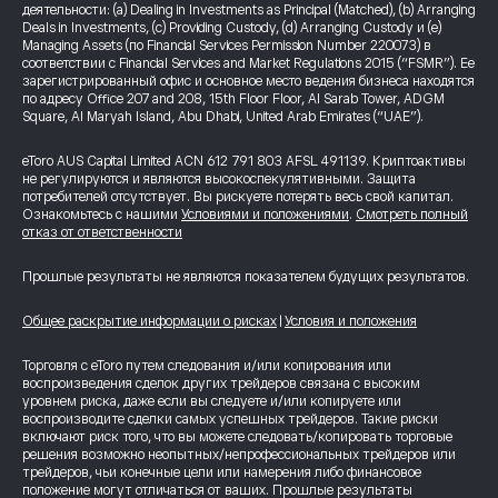
деятельности: (a) Dealing in Investments as Principal (Matched), (b) Arranging
Deals in Investments, (c) Providing Custody, (d) Arranging Custody и (e)
Managing Assets (по Financial Services Permission Number 220073) в
соответствии с Financial Services and Market Regulations 2015 (“FSMR”). Ее
зарегистрированный офис и основное место ведения бизнеса находятся
по адресу Office 207 and 208, 15th Floor Floor, Al Sarab Tower, ADGM
Square, Al Maryah Island, Abu Dhabi, United Arab Emirates (“UAE”).
eToro AUS Capital Limited ACN 612 791 803 AFSL 491139. Криптоактивы
не регулируются и являются высокоспекулятивными. Защита
потребителей отсутствует. Вы рискуете потерять весь свой капитал.
Ознакомьтесь с нашими
Условиями и положениями
.
Смотреть полный
отказ от ответственности
Прошлые результаты не являются показателем будущих результатов.
Общее раскрытие информации о рисках
|
Условия и положения
Торговля с eToro путем следования и/или копирования или
воспроизведения сделок других трейдеров связана с высоким
уровнем риска, даже если вы следуете и/или копируете или
воспроизводите сделки самых успешных трейдеров. Такие риски
включают риск того, что вы можете следовать/копировать торговые
решения возможно неопытных/непрофессиональных трейдеров или
трейдеров, чьи конечные цели или намерения либо финансовое
положение могут отличаться от ваших. Прошлые результаты