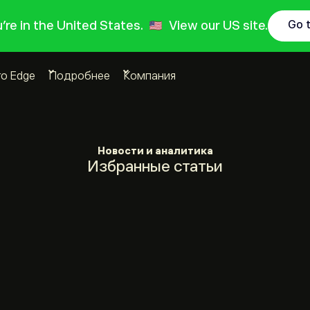
ou're in the United States.
View our US site.
Go 
ro Edge
Подробнее
Компания
Новости и аналитика
Избранные статьи