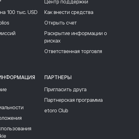
™
Центр поддержки
на 100 тыс. USD
Как внести средства
lios
Открыть счет
миссий
Раскрытие информации о
рисках
Ответственная торговля
 ИНФОРМАЦИЯ
ПАРТНЕРЫ
ние
Пригласить друга
Партнерская программа
иальности
etoro Club
положения
спользования
kie