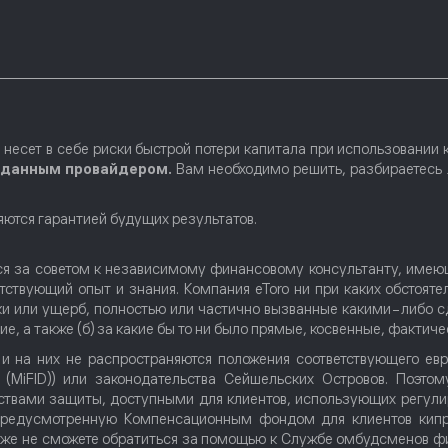
несет в себе риски быстрой потери капитала при использовании 
с данным провайдером.
Вам необходимо решить, разбираетесь л
яются гарантией будущих результатов.
ься за советом к независимому финансовому консультанту, имею
етствующий опыт и знания. Компания eToro ни при каких обстояте
и или ущерб, полностью или частично вызванные какими-либо 
, а также (б) за какие бы то ни было прямые, косвенные, фактич
 на них не распространяются положения соответствующего евр
MiFID)) или законодательства Сейшельских Островов. Поэтом
ствами защиты, доступными для клиентов, использующих регули
предусмотренную Компенсационным фондом для клиентов кипр
акже не сможете обратиться за помощью к Службе омбудсменов ф