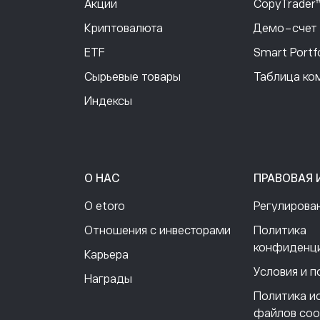
Акции
CopyTrader
Криптовалюта
Демо-счет 
ETF
Smart Portfo
Сырьевые товары
Таблица ко
Индексы
О НАС
ПРАВОВАЯ
О etoro
Регулирова
Отношения с инвесторами
Политика
конфиденц
Карьера
Условия и 
Награды
Политика и
файлов coo