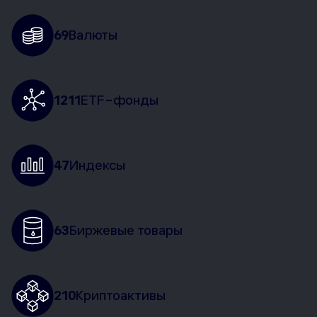
69
Валюты
1211
ETF-фонды
47
Индексы
63
Биржевые товары
210
Криптоактивы