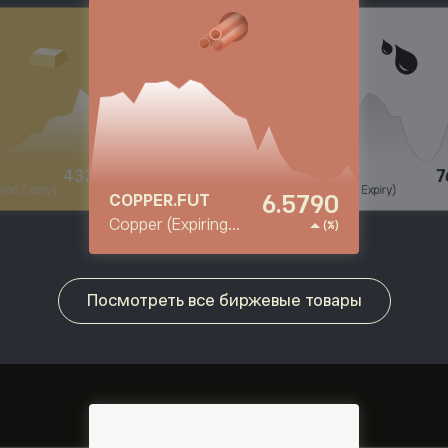
6.5790
433
ER.FUT
GOLD
 (Expiring
Gold (Non Expiry)
(%)
76.44
OIL
)
Oil (Non Expiry)
(%)
Посмотреть все биржевые товары