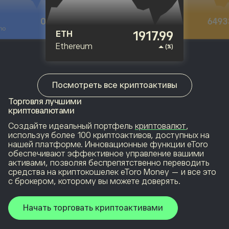
1917.99
0.
ADA
eum
Cardano
(%)
64933.47
BTC
Bitcoin
(%)
Посмотреть все криптоактивы
Торговля лучшими
криптовалютами
Создайте идеальный портфель
криптовалют
,
используя более 100 криптоактивов, доступных на
нашей платформе. Инновационные функции eToro
обеспечивают эффективное управление вашими
активами, позволяя беспрепятственно переводить
средства на криптокошелек eToro Money — и все это
с брокером, которому вы можете доверять.
Начать торговать криптоактивами