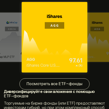
97.61
4
AMZA
s Core U.S.
InfraCap MLP ETF
(%)
99.40
AOA
gate Bond ETF
iShares Core
(%)
Aggressive Allocation
ETF
Посмотреть все ETF-фонды
Диверсифицируйте свои вложения с помощью
ETF-фондов
Торгуемые на бирже фонды (или ETF) предоставляют
инвесторам гибкий, но при этом комплексный способ