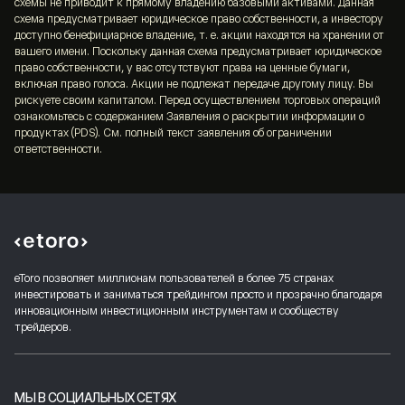
схемы не приводит к прямому владению базовыми активами. Данная
возможность пользоваться плодами коллективного
схема предусматривает юридическое право собственности, а инвестору
Portfolio™
, которые вы можете копировать
разума посредством социального трейдинга;
доступно бенефициарное владение, т. е. акции находятся на хранении от
вашего имени. Поскольку данная схема предусматривает юридическое
право собственности, у вас отсутствуют права на ценные бумаги,
интуитивно понятная и простая в использовании
включая право голоса. Акции не подлежат передаче другому лицу. Вы
платформа.
рискуете своим капиталом. Перед осуществлением торговых операций
ознакомьтесь с содержанием Заявления о раскрытии информации о
Члены
клуба eToro
получают дополнительные
продуктах (PDS). См. полный текст заявления об ограничении
ответственности.
привилегии, среди которых скидки на комиссию и
персональный менеджер.。.
eToro позволяет миллионам пользователей в более 75 странах
инвестировать и заниматься трейдингом просто и прозрачно благодаря
инновационным инвестиционным инструментам и сообществу
трейдеров.
МЫ В СОЦИАЛЬНЫХ СЕТЯХ