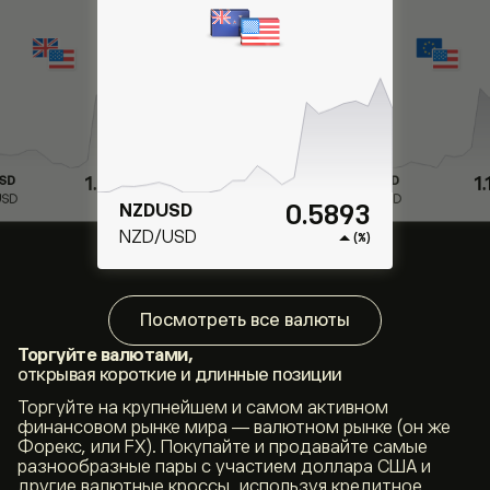
0.5893
1.
SD
GBPUSD
USD
GBP/USD
(%)
1.1557
EURUSD
EUR/USD
(%)
Посмотреть все валюты
Торгуйте валютами,
открывая короткие и длинные позиции
Торгуйте на крупнейшем и самом активном
финансовом рынке мира ― валютном рынке (он же
Форекс, или FX). Покупайте и продавайте самые
разнообразные пары с участием доллара США и
другие валютные кроссы, используя кредитное