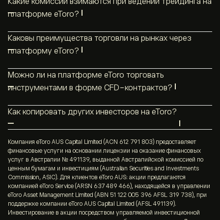
Какие комиссии взимаются при ведении трейдинга на
платформе eToro?
eToro не взимает плату за внесение депозита.
Каковы преимущества торговли на рынках через
При внесении депозитов и торговле в валютах,
платформу eToro?
отличных от валюты счета, пользователи могут
eToro — крупнейшая в мире
платформа социального
столкнуться с комиссией за конвертацию.
Можно ли на платформе eToro торговать
трейдинга
, которой доверяют миллионы
Размер комиссий зависит от активности
инструментами в форме CFD-контрактов?
пользователей из более чем 140 стран.
пользователя и включает торговые спреды, плату за
Компания eToro является CFD-брокером,
Преимущества торговли на финансовых рынках
снятие средств и дополнительные комиссии за
Как копировать других инвесторов на eToro?
деятельность которого регулируется такими
через платформу eToro включают:
перенос позиций через ночь или выходные дни.
CopyTrader™ — одна из популярнейших функций на
органами, как CySEC, FCA и ASIC, и предлагает своим
Полную и подробную информацию обо всех
возможность торговать различными классами
платформе eToro — дает возможность наблюдать
Компания eToro AUS Capital Limited (ACN 612 791 803) предоставляет
пользователям
CFD-
применимых сборах вы найдете на нашей
странице
активов с использованием единого счета;
финансовые услуги на основании лицензии на оказание финансовых
за действиями реальных трейдеров в реальном
трейдинг
по
валютам
,
биржевым
комиссий
.。
услуг в Австралии № 491139, выданной Австралийской комиссией по
времени и автоматически копировать их сделки.
товарам
ценным бумагам и инвестициям (Australian Securities and Investments
,
индексам
,
акциям
,
ETF-
низкие и прозрачные комиссии;
Commission, ASIC). Для клиентов eToro AUS: акции предлагаются
Более подробная информация о механизме работы
фондам
и
криптовалютам
.
компанией eToro Service (ARSN 637 489 466), находящейся в управлении
доступность инструментов трейдинга, помогающих
функции CopyTrader
представлена здесь
.
eToro Asset Management Limited (ABN 51 122 005 396 AFSL 319 738), при
поддержке компании eToro AUS Capital Limited (AFSL 491139).
как новичкам, так и экспертам;
Компания eToro также предлагает готовые
Инвестирование в акции посредством управляемой инвестиционной
инвестиционные портфели под названием
Smart