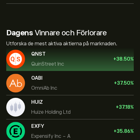
Dagens
Vinnare och Förlorare
Utforska de mest aktiva aktierna på marknaden.
QNST
+
38.50
%
QuinStreet Inc
OABI
+
37.50
%
OmniAb Inc
HUIZ
+
37.18
%
Huize Holding Ltd
EXFY
+
35.86
%
Expensify Inc - A