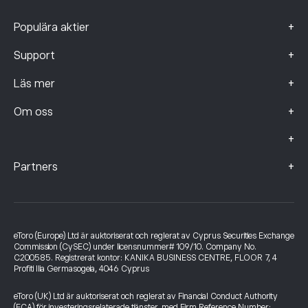
+
Populära aktier
+
Support
+
Läs mer
+
Om oss
+
+
Partners
eToro (Europe) Ltd är auktoriserat och reglerat av Cyprus Securities Exchange
Commission (CySEC) under licensnummer# 109/10. Company No.
C200585. Registrerat kontor: KANIKA BUSINESS CENTRE, FLOOR 7, 4
Profiti Ilia Germasogeia, 4046 Cyprus
eToro (UK) Ltd är auktoriserat och reglerat av Financial Conduct Authority
(FCA) för investeringsrelaterade tjänster, med Firm Reference Number: