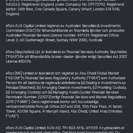
583263. Registrerat i England under Company No. 07973792. Registrerat
kontor: 24th floor, One Canada Square, Canary Wharf, London E14 5AB,
England.
eToro AUS Capital Limited regleras av Australian Securities & Investments
Commission (ASIC) för tillhandahållande av finansiella tjänster och produkter.
Australian Financial Services Licence number: 491139. Registered Office:
Level 3, 60 Castlereagh Street, Sydney NSW 2000, Australia
eToro (Seychelles) Ltd. är licensierat av Financial Services Authority Seychelles
("FSAS") för att tillhandahålla broker-dealer-tjänster enligt Securities Act 2007
License #SD076
eToro (ME) Limited är licensierat och reglerat av Abu Dhabi Global Market
(“ADGM”)’s Financial Services Regulatory Authority ("FSRA") som Authorised
Person för att bedriva de reglerade aktiviteterna (a) Dealing in Investments as
Principal (Matched), (b) Arranging Deals in Investments, (c) Providing Custody,
(d) Arranging Custody och (e) Managing Assets (under Financial Services
Permission Number 220073) enligt Financial Services and Market Regulations
2015 (“FSMR”). Dess registrerade kontor och huvudsakliga
verksamhetsställe finns på Office 207 and 208, 15th Floor Floor, Al Sarab
Tower, ADGM Square, Al Maryah Island, Abu Dhabi, United Arab Emirates
(“UAE”).
eToro AUS Capital Limited ACN 612 791 803 AFSL 491139. Kryptoassets är
oreglerade och mycket spekulativa. Det finns inget konsumentskydd. Du