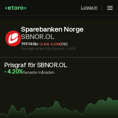
Logga in
Sparebanken Norge
SBNOR.OL
199.140‎kr‎
-0.40
(-0.20%)
(1D)
Fördröjda kurser från
Euronext
•
I NOK
Prisgraf för SBNOR.OL
‎4.20‎
Senaste månaden