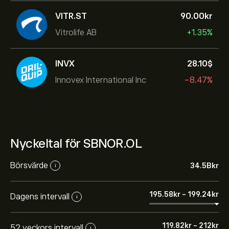
VITR.ST
90.00‎kr‎
Vitrolife AB
+1.35%
INVX
28.10‎$‎
Innovex International Inc
-8.47%
Nyckeltal för SBNOR.OL
Börsvärde
34.5B‎kr‎
i
195.58‎kr‎
-
199.24‎kr‎
Dagens intervall
i
119.82‎kr‎
-
212‎kr‎
52 veckors intervall
i