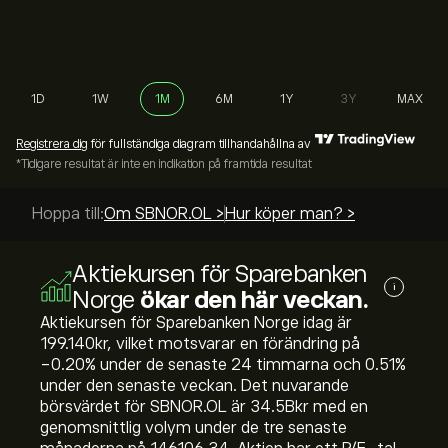
1D
1W
1M
6M
1Y
3Y
MAX
Registrera dig
för fullständiga diagram tillhandahållna av
*Tidigare resultat är inte en indikation på framtida resultat
Hoppa till:
Om SBNOR.OL >
Hur köper man? >
Aktiekursen för Sparebanken
i
Norge
ökar den här veckan.
Aktiekursen för Sparebanken Norge idag är
199.140‎kr‎, vilket motsvarar en förändring på
‎-0.20‎% under de senaste 24 timmarna och ‎0.51‎%
under den senaste veckan. Det nuvarande
börsvärdet för SBNOR.OL är 34.5B‎kr‎ med en
genomsnittlig volym under de tre senaste