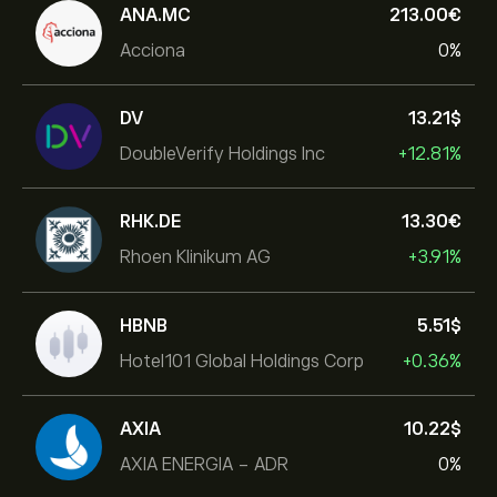
ANA.MC
213.00‎€‎
Acciona
0%
DV
13.21‎$‎
DoubleVerify Holdings Inc
+12.81%
RHK.DE
13.30‎€‎
Rhoen Klinikum AG
+3.91%
HBNB
5.51‎$‎
Hotel101 Global Holdings Corp
+0.36%
AXIA
10.22‎$‎
AXIA ENERGIA - ADR
0%