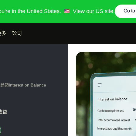
you're in the United States.
View our US site.
Go to
更多
公司
nterest on Balance
收益