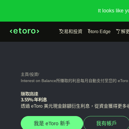
It looks like 
交易和投資
etoro Edge
了解
主頁
/
投資
/
Interest on Balance所賺取的利息每月自動支付至您的 eToro 餘額I
賺取高達
3.55% 年利息
透過 eToro 美元現金餘額衍生利息，從資金獲得更多
我是 eToro 新手
我有帳戶