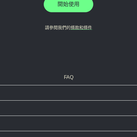
開始使用
請參閱我們的
條款和條件
FAQ
已實現權益總額，包括投資資金和可用現金餘額。
套用於可用美元現金餘額。
資金，且是賺取利息支付的金額。
項賺取利息。
按月支付。