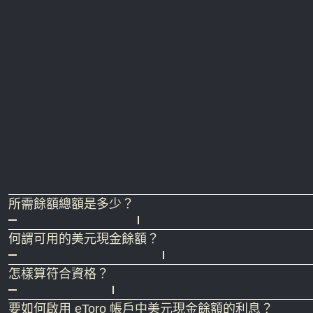
所需餘額總額是多少？
您所獲的利率與所需餘額總額挂鈎，也就是您帳戶中的
何謂可用的美元現金餘額？
請注意，您所獲的
利率
與
所需餘額總額
挂鈎，此匯率僅
可用的美元現金餘額包括客戶交易帳戶中目前未投資的
怎樣算符合資格？
支付複利，即客戶可以從保留在帳戶餘額的先前利息款
利息根據您可用現金餘額和您的俱樂部等級按日計算，
要如何啟用 eToro 帳戶中美元現金餘額的利息？