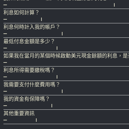
1.
登錄
eToro 帳戶。（還沒有帳戶？
在此註冊
）。
利息如何計算？
2. 確保您的帳戶餘額達到所需餘額總額要求。
雖然利率是以年計算，但實際上是每日計算、每月支付
3. 進入
eToro 俱樂部儀錶板
。向下滾動至「餘額利息」
利息何時計入我的帳戶？
月底計算，並在下個月的第 5 個工作天之前自動支付。
利息不遲于格林尼治標準時間次月的第5個工作日清晨
最低付息金額是多少？
最低付息金額為 0.01 美元。
如果我在當月的某個時候啟動美元現金餘額的利息，是
不能。利息從用戶實際選擇加入的那一天開始，只要用
利息所得需要繳稅嗎？
應繳稅款取決於您居住國的相關規定。您需承擔所有與接受
我需要支付什麼費用嗎？
相關稅務機關。
利息收入不收取額外費用。
我的資金有保障嗎？
我們是一家受監管的公司，需要根據具體的客戶資金法規保
其他重要資訊
歐元。此外，在某些情況下，您存入符合條件的歐洲銀行
如發現任何客戶違反任何適用的政策、規則和/或法規，
eToro (UK) Ltd 受金融服務賠償計劃 (Financial Se