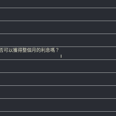
。每日都會計算帳戶餘額可產生的利息。此金額將乘以每日
，然後從「禁用」切換至「激活」。
自動支付。
否可以獲得整個月的利息嗎？
戶符合資格並擁有賺取利息所需的餘額總額。
 eToro 支付利息有關的適用稅項。在某些司法管轄區
護您的資金。eToro（歐洲）有限公司是投資者賠償基
的資金由存款擔保計畫 (
DGS
) 提供保障。DGS的最高
eToro 有權拒絕任何客戶加入餘額生息計畫和/或取消
rvices Compensation Scheme, FSCS) 的保障。若