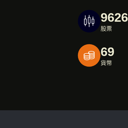
9626
股票
69
貨幣