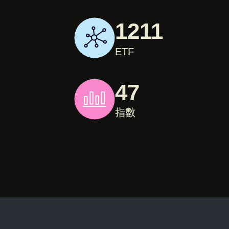
1211
ETF
47
指數